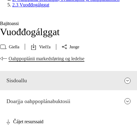
2.3 Vuođđogálggat
Bajitoassi
Vuođđogálggat
Giella
Viečča
Juoge
Oahppoplánii markedsføring og ledelse
Sisdoallu
Doarjja oahppoplánabuktosii
Čájet resurssaid