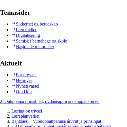
Temasider
Sikkerhet og beredskap
Læremidler
Digitalisering
Samisk i barnehage og skole
Nasjonale minoriteter
Aktuelt
For pressen
Høringer
Nyhetsvarsel
Om Udir
2. Oahppama prinsihpat, ovdáneapmi ja oahppahábmen
Læring og trivsel
Læreplanverket
Bajitoassi – vuođđooahpahusa árvvut ja prinsihpat
2. Oahppama prinsihpat, ovdáneapmi ja oahppahábmen