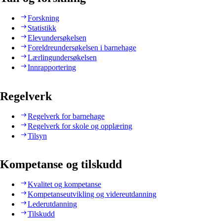
Forskning
Statistikk
Elevundersøkelsen
Foreldreundersøkelsen i barnehage
Lærlingundersøkelsen
Innrapportering
Regelverk
Regelverk for barnehage
Regelverk for skole og opplæring
Tilsyn
Kompetanse og tilskudd
Kvalitet og kompetanse
Kompetanseutvikling og videreutdanning
Lederutdanning
Tilskudd