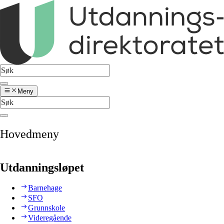
Meny
Hovedmeny
Utdanningsløpet
Barnehage
SFO
Grunnskole
Videregående