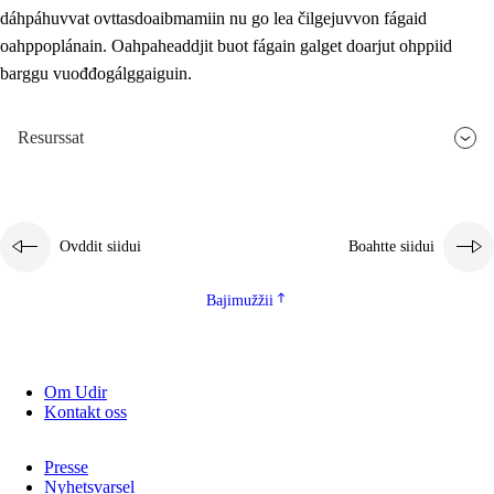
dáhpáhuvvat ovttasdoaibmamiin nu go lea čilgejuvvon fágaid
oahppoplánain. Oahpaheaddjit buot fágain galget doarjut ohppiid
barggu vuođđogálggaiguin.
Resurssat
Ovddit siidui
Boahtte siidui
Bajimužžii
Om Udir
Kontakt oss
Presse
Nyhetsvarsel