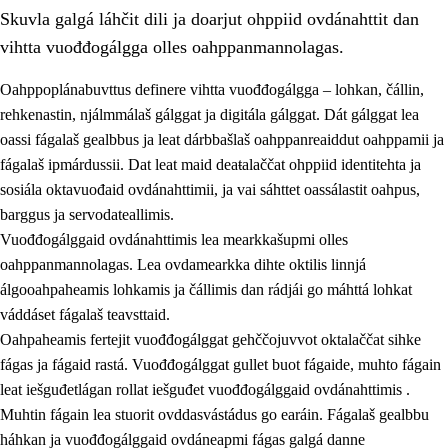
Skuvla galgá láhčit dili ja doarjut ohppiid ovdánahttit dan
vihtta vuođđogálgga olles oahppanmannolagas.
Oahppoplánabuvttus definere vihtta vuođđogálgga – lohkan, čállin,
rehkenastin, njálmmálaš gálggat ja digitála gálggat. Dát gálggat lea
oassi fágalaš gealbbus ja leat dárbbašlaš oahppanreaiddut oahppamii ja
2.
Oahppama prinsihpat, ovdáneapmi ja oahppahábmen
fágalaš ipmárdussii. Dat leat maid deaŧalaččat ohppiid identitehta ja
2.1
Sosiála oahppan ja ovdáneapmi
sosiála oktavuođaid ovdánahttimii, ja vai sáhttet oassálastit oahpus,
barggus ja servodateallimis.
2.2
Gealbu fágain
Vuođđogálggaid ovdánahttimis lea mearkkašupmi olles
2.3
Vuođđogálggat
oahppanmannolagas. Lea ovdamearkka dihte oktilis linnjá
álgooahpaheamis lohkamis ja čállimis dan rádjái go máhttá lohkat
2.4
Oahppat oahppat
váddáset fágalaš teavsttaid.
Fágaidrasttideaddji fáttát
Oahpaheamis fertejit vuođđogálggat gehččojuvvot oktalaččat sihke
fágas ja fágaid rastá. Vuođđogálggat gullet buot fágaide, muhto fágain
leat iešguđetlágan rollat iešguđet vuođđogálggaid ovdánahttimis .
Muhtin fágain lea stuorit ovddasvástádus go earáin. Fágalaš gealbbu
háhkan ja vuođđogálggaid ovdáneapmi fágas galgá danne