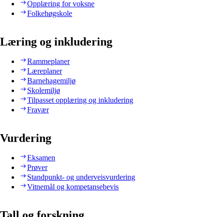
Opplæring for voksne
Folkehøgskole
Læring og inkludering
Rammeplaner
Læreplaner
Barnehagemiljø
Skolemiljø
Tilpasset opplæring og inkludering
Fravær
Vurdering
Eksamen
Prøver
Standpunkt- og underveisvurdering
Vitnemål og kompetansebevis
Tall og forskning