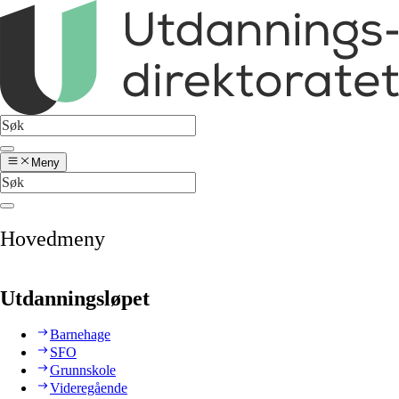
Meny
Hovedmeny
Utdanningsløpet
Barnehage
SFO
Grunnskole
Videregående