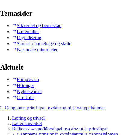
Temasider
Sikkerhet og beredskap
Læremidler
Digitalisering
Samisk i barnehage og skole
Nasjonale minoriteter
Aktuelt
For pressen
Høringer
Nyhetsvarsel
Om Udir
2. Oahppama prinsihpat, ovdáneapmi ja oahppahábmen
Læring og trivsel
Læreplanverket
Bajitoassi – vuođđooahpahusa árvvut ja prinsihpat
2. Oahppama prinsihpat, ovdáneapmi ja oahppahábmen