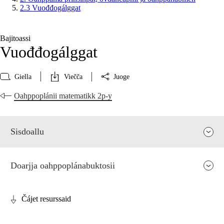
2.3 Vuođđogálggat
Bajitoassi
Vuođđogálggat
Giella
Viečča
Juoge
Oahppoplánii matematikk 2p-y
Sisdoallu
Doarjja oahppoplánabuktosii
Čájet resurssaid