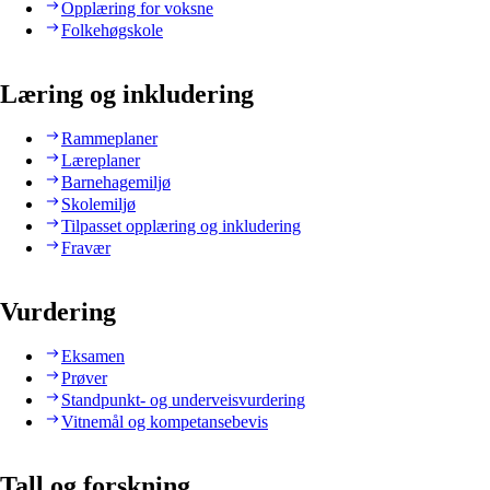
Opplæring for voksne
Folkehøgskole
Læring og inkludering
Rammeplaner
Læreplaner
Barnehagemiljø
Skolemiljø
Tilpasset opplæring og inkludering
Fravær
Vurdering
Eksamen
Prøver
Standpunkt- og underveisvurdering
Vitnemål og kompetansebevis
Tall og forskning