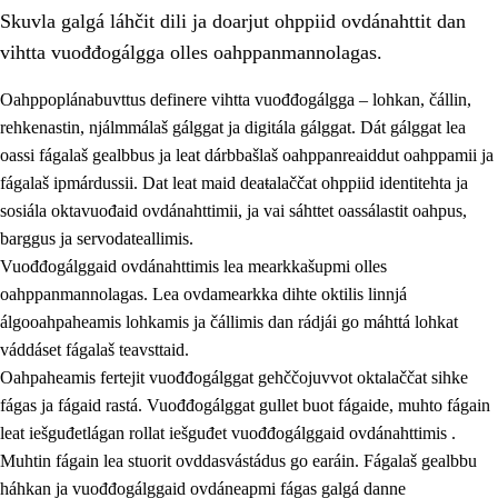
Skuvla galgá láhčit dili ja doarjut ohppiid ovdánahttit dan
vihtta vuođđogálgga olles oahppanmannolagas.
Oahppoplánabuvttus definere vihtta vuođđogálgga – lohkan, čállin,
rehkenastin, njálmmálaš gálggat ja digitála gálggat. Dát gálggat lea
oassi fágalaš gealbbus ja leat dárbbašlaš oahppanreaiddut oahppamii ja
2.
Oahppama prinsihpat, ovdáneapmi ja oahppahábmen
fágalaš ipmárdussii. Dat leat maid deaŧalaččat ohppiid identitehta ja
2.1
Sosiála oahppan ja ovdáneapmi
sosiála oktavuođaid ovdánahttimii, ja vai sáhttet oassálastit oahpus,
barggus ja servodateallimis.
2.2
Gealbu fágain
Vuođđogálggaid ovdánahttimis lea mearkkašupmi olles
2.3
Vuođđogálggat
oahppanmannolagas. Lea ovdamearkka dihte oktilis linnjá
álgooahpaheamis lohkamis ja čállimis dan rádjái go máhttá lohkat
2.4
Oahppat oahppat
váddáset fágalaš teavsttaid.
Fágaidrasttideaddji fáttát
Oahpaheamis fertejit vuođđogálggat gehččojuvvot oktalaččat sihke
fágas ja fágaid rastá. Vuođđogálggat gullet buot fágaide, muhto fágain
leat iešguđetlágan rollat iešguđet vuođđogálggaid ovdánahttimis .
Muhtin fágain lea stuorit ovddasvástádus go earáin. Fágalaš gealbbu
háhkan ja vuođđogálggaid ovdáneapmi fágas galgá danne