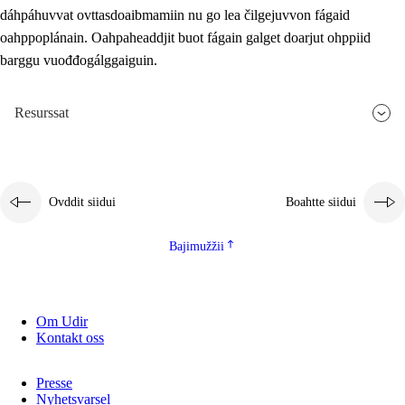
dáhpáhuvvat ovttasdoaibmamiin nu go lea čilgejuvvon fágaid
oahppoplánain. Oahpaheaddjit buot fágain galget doarjut ohppiid
barggu vuođđogálggaiguin.
Resurssat
Ovddit siidui
Boahtte siidui
Bajimužžii
Om Udir
Kontakt oss
Presse
Nyhetsvarsel