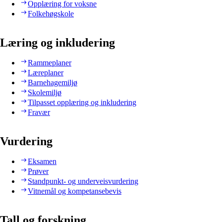
Opplæring for voksne
Folkehøgskole
Læring og inkludering
Rammeplaner
Læreplaner
Barnehagemiljø
Skolemiljø
Tilpasset opplæring og inkludering
Fravær
Vurdering
Eksamen
Prøver
Standpunkt- og underveisvurdering
Vitnemål og kompetansebevis
Tall og forskning