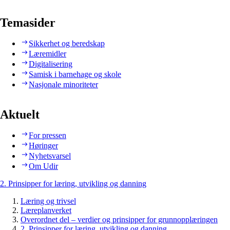
Temasider
Sikkerhet og beredskap
Læremidler
Digitalisering
Samisk i barnehage og skole
Nasjonale minoriteter
Aktuelt
For pressen
Høringer
Nyhetsvarsel
Om Udir
2. Prinsipper for læring, utvikling og danning
Læring og trivsel
Læreplanverket
Overordnet del – verdier og prinsipper for grunnopplæringen
2. Prinsipper for læring, utvikling og danning