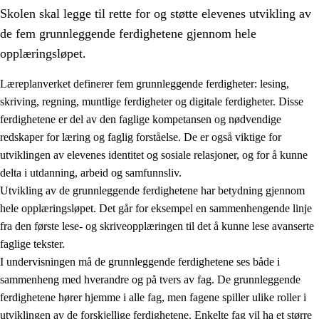
Skolen skal legge til rette for og støtte elevenes utvikling av
de fem grunnleggende ferdighetene gjennom hele
opplæringsløpet.
Læreplanverket definerer fem grunnleggende ferdigheter: lesing,
skriving, regning, muntlige ferdigheter og digitale ferdigheter. Disse
2.
Prinsipper for læring, utvikling og danning
ferdighetene er del av den faglige kompetansen og nødvendige
2.1
Sosial læring og utvikling
redskaper for læring og faglig forståelse. De er også viktige for
utviklingen av elevenes identitet og sosiale relasjoner, og for å kunne
2.2
Kompetanse i fagene
delta i utdanning, arbeid og samfunnsliv.
2.3
Grunnleggende ferdigheter
Utvikling av de grunnleggende ferdighetene har betydning gjennom
hele opplæringsløpet. Det går for eksempel en sammenhengende linje
2.4
Å lære å lære
fra den første lese- og skriveopplæringen til det å kunne lese avanserte
Tverrfaglige temaer
faglige tekster.
I undervisningen må de grunnleggende ferdighetene ses både i
sammenheng med hverandre og på tvers av fag. De grunnleggende
ferdighetene hører hjemme i alle fag, men fagene spiller ulike roller i
utviklingen av de forskjellige ferdighetene. Enkelte fag vil ha et større