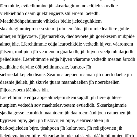
lïereminie, evtiedimmine jïh skearkagimmine edtjieh skuvlide
viehkiehtidh daam guektiengïerts stillemem loetedh.
Maadthööhpehtimmie vihkeles bielie jieledeguhkiem
skearkagimmieprosesseste mij ulmiem åtna jïh ulmie lea fïere guhte
almetjen frïjjevoete, jïjtjeraarehke, dïedtevoete jïh goerkesem mubpide
almetjidie. Lïerehtimmie edtja learoehkidie vedtedh hijven våaromem
2.
Lïeremen, evtiedimmien jïh skearkagimmien prinsihph
jïjtsem, mubpieh jïh veartenem guarkedh, jïh hijven veeljemh darjodh
jieliedisnie. Lïerehtimmie edtja hijven våarome vedtedh meatan årrodh
2.1
Sosijaale lïereme jïh evtiedimmie
gaajhkine dajvine ööhpehtimmesne, barkoe- jïh
2.2
Maahtoe faagine
siebriedahkejieliedisnie. Seamma aejkien maanah jïh noerh daelie jïh
daesnie jielieh, jïh skuvle tjuara maanabaelien jïh noerebaelien
2.3
Vihkeles tjiehpiesvoeth
jïjtjeaarvoem jååhkesjidh.
2.4
Lïeredh lïeredh
Lïerehtimmie edtja abpe almetjem skearkagidh jïh fïere guhtese
nuepiem vedtedh sov maehtelesvoetem evtiedidh. Skearkagimmie
Dåaresthfaageles teemah
sjædta gosse learohkh maahtoem jïh daajroem åadtjoeh eatnemen jïh
byjresen bïjre, gïeli jïh histovrijen bïjre, siebriedahken jïh
barkoejieleden bïjre, tjeahpoen jïh kultuvren, jïh religijovnen jïh
jieledevuajnoen bïjre. Skearkagimmie aaj sjædta dååjrehtimmien tjïrrh