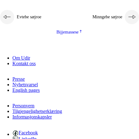
Evtebe sæjroe
Minngebe sæjroe
Bijjemassese
Om Udir
Kontakt oss
Presse
Nyhetsvarsel
English pages
Personvern
Tilgjengelighetserklæring
Informasjonskapsler
Facebook
LinkedIn