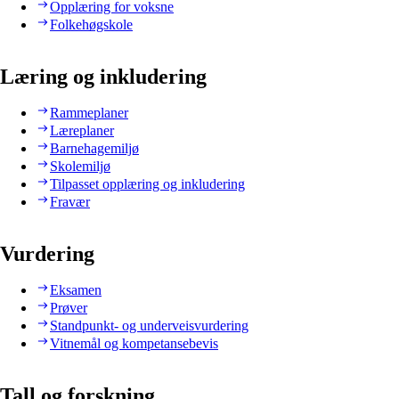
Opplæring for voksne
Folkehøgskole
Læring og inkludering
Rammeplaner
Læreplaner
Barnehagemiljø
Skolemiljø
Tilpasset opplæring og inkludering
Fravær
Vurdering
Eksamen
Prøver
Standpunkt- og underveisvurdering
Vitnemål og kompetansebevis
Tall og forskning