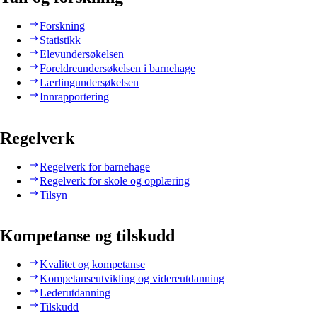
Forskning
Statistikk
Elevundersøkelsen
Foreldreundersøkelsen i barnehage
Lærlingundersøkelsen
Innrapportering
Regelverk
Regelverk for barnehage
Regelverk for skole og opplæring
Tilsyn
Kompetanse og tilskudd
Kvalitet og kompetanse
Kompetanseutvikling og videreutdanning
Lederutdanning
Tilskudd