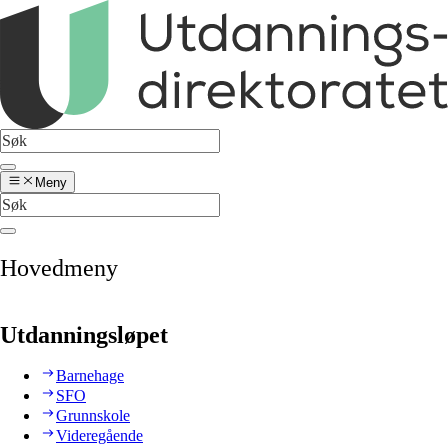
Meny
Hovedmeny
Utdanningsløpet
Barnehage
SFO
Grunnskole
Videregående