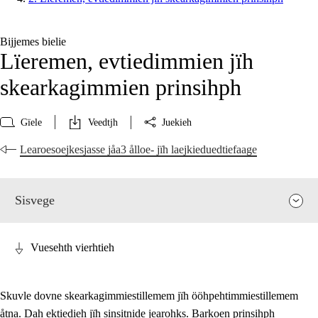
Bijjemes bielie
Lïeremen, evtiedimmien jïh
skearkagimmien prinsihph
Gïele
Veedtjh
Juekieh
Learoesoejkesjasse jåa3 ålloe- jïh laejkieduedtiefaage
Sisvege
Vuesehth vierhtieh
Skuvle dovne skearkagimmiestillemem jïh ööhpehtimmiestillemem
åtna. Dah ektiedieh jïh sinsitnide jearohks. Barkoen prinsihph