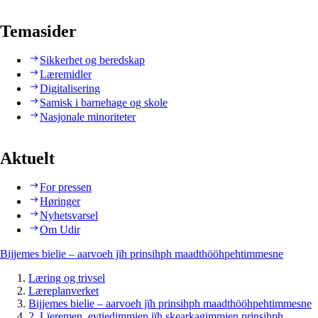
Temasider
Sikkerhet og beredskap
Læremidler
Digitalisering
Samisk i barnehage og skole
Nasjonale minoriteter
Aktuelt
For pressen
Høringer
Nyhetsvarsel
Om Udir
Bijjemes bielie – aarvoeh jïh prinsihph maadthööhpehtimmesne
Læring og trivsel
Læreplanverket
Bijjemes bielie – aarvoeh jïh prinsihph maadthööhpehtimmesne
2. Lïeremen, evtiedimmien jïh skearkagimmien prinsihph