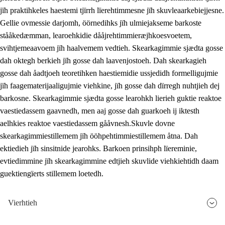
jïh praktihkeles haestemi tjïrrh lïerehtimmesne jïh skuvleaarkebiejjesne.
Gellie ovmessie darjomh, öörnedihks jïh ulmiejakseme barkoste
stååkedæmman, learoehkidie dååjrehtimmieræjhkoesvoetem,
svihtjemeaavoem jïh haalvemem vedtieh. Skearkagimmie sjædta gosse
dah oktegh berkieh jïh gosse dah laavenjostoeh. Dah skearkagieh
gosse dah åadtjoeh teoretihken haestiemidie ussjedidh formelligujmie
jïh faagematerijaaligujmie viehkine, jïh gosse dah dïrregh nuhtjieh dej
barkosne. Skearkagimmie sjædta gosse learohkh lierieh guktie reaktoe
vaestiedassem gaavnedh, men aaj gosse dah guarkoeh ij iktesth
aelhkies reaktoe vaestiedassem gååvnesh.Skuvle dovne
skearkagimmiestillemem jïh ööhpehtimmiestillemem åtna. Dah
ektiedieh jïh sinsitnide jearohks. Barkoen prinsihph lïereminie,
evtiedimmine jïh skearkagimmine edtjieh skuvlide viehkiehtidh daam
guektiengïerts stillemem loetedh.
Vierhtieh