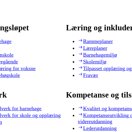
ngsløpet
Læring og inklude
ehage
Rammeplaner
Læreplaner
nskole
Barnehagemiljø
regående
Skolemiljø
æring for voksne
Tilpasset opplæring og
ehøgskole
Fravær
rk
Kompetanse og til
lverk for barnehage
Kvalitet og kompetans
lverk for skole og opplæring
Kompetanseutvikling 
videreutdanning
n
Lederutdanning