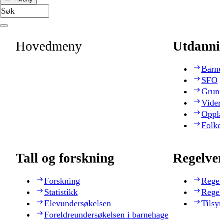
Hovedmeny
Utdanni
Barn
SFO
Grun
Vide
Oppl
Folk
Tall og forskning
Regelve
Forskning
Rege
Statistikk
Rege
Elevundersøkelsen
Tilsy
Foreldreundersøkelsen i barnehage