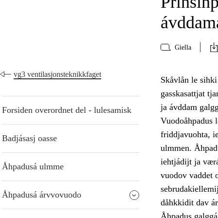
Prinsih
ávddama
Giella
vg3 ventilasjonsteknikkfaget
Skåvlån le sihk
gasskasattjat t
ja ávddam galgg
Forsiden overordnet del - lulesamisk
Vuodoåhpadus le
friddjavuohta, 
Badjásasj oasse
ulmmen. Åhpadus
iehtjádijt ja væ
Åhpadusá ulmme
vuodov vaddet oa
sebrudakiellemij
Åhpadusá árvvovuodo
dåhkkidit dav á
Åhpadus galggá 