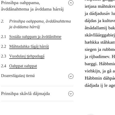
Prinsihpa oahppama,
ietjasa máhtukv
åvddånahttema ja ávddama hárráj
ja dádjadusáv lu
dájdas ja kultu
2.
Prinsihpa oahppama, åvddånahttema
ja ávddama hárráj
åtsådallamij bak
skåvllåárggabiej
2.1
Sosiála oahppam ja åvddånibme
hæhkka ståhkami
2.2
Máhtudahka fágáj hárráj
siegen ja rubbm
2.3
Vuodulasj tjehpudagá
ja rijbadimev. H
barggi. Hábbmidu
2.4
Oahppat oahppat
viehkijn, ja gå 
Doaresfágalasj tiemá
Hábbmin dáhpádu
dádjada ij le ag
Prinsihpa skåvlå dåjmajda