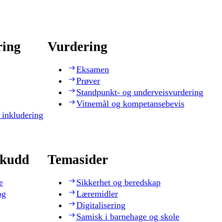
ring
Vurdering
Eksamen
Prøver
Standpunkt- og underveisvurdering
Vitnemål og kompetansebevis
 inkludering
skudd
Temasider
e
Sikkerhet og beredskap
og
Læremidler
Digitalisering
Samisk i barnehage og skole