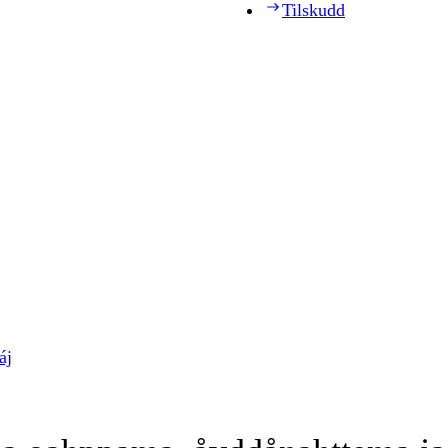
Tilskudd
áj