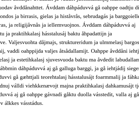
uodav åvddånahttet. Ávddam dáhpáduvvá gå oahppe oadtju di
ondos ja birrasis, gielas ja histåvrås, sebrudagás ja barggoiell
vras, ja religijåvnås ja iellemvuojnos. Ávddam dáhpáduvvá aj
tu ja praktihkalasj hásstalusáj baktu åhpadattijn ja
ve. Valjesvuohta dåjmajs, struktureridum ja ulmmelasj bargos
j, vaddi oahppijda valjes åtsådallamijt. Oahppe åvddåni iehtj
elasj ja estetihkalasj sjuvesvuoda baktu ma åvdedit labudall
ábbmin dáhpáduvvá aj gå galluga barggi, ja gå iehtjádij siege
vvi gå gæhttjali teorehtalasj hásstalusájt foarmmalij ja fáhka
adnuj válldi viehkkenævojt majna praktihkalasj dahkamusájt t
vvá aj gå oahppe gávnadi gåktu duolla vásstedit, valla aj gå
ev álkkes vásstádus.