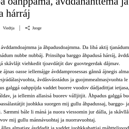
pa oahppama, åvddånahttema ja
 hárráj
Viedtja
Juoge
i ávddamdoajmma ja åhpadusdoajmma. Da libá aktij tjanádum
janádum nubbe nubbáj. Prinsihpa barggo åhpadusá hárráj, åvd
á skåvlåjt viehkedit tjoavdátjit dav guovtegerdak dåjmav.
 ájnas oasse iellemájge ávddamprosessas gånnå ájnegis alma
iesjrádálasjvuohta, åvdåsvásstádus ja guojmmealmasjvuohta le
 galggá oahppijda vaddet buorre vuodov dádjadittjat ietjasa
ráldav, ja iellemin allasisá buorev válljitjit. Åhpadus galggá bu
ssálastátjit juohkka suorgen mij gullu åhpadussaj, barggo- j
. Sæmmi bále li máná ja nuora viessomin jur dálla, ja skåvllå 
rvov mij gullu mánnávuohtaj ja nuorravuohtaj.
ålles almatjav ávddadit ja vaddet juohkkahattjaj máhttelisvo