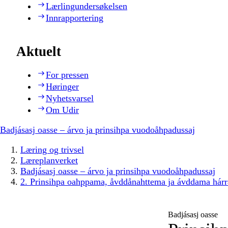
Lærlingundersøkelsen
Innrapportering
Aktuelt
For pressen
Høringer
Nyhetsvarsel
Om Udir
Badjásasj oasse – árvo ja prinsihpa vuodoåhpadussaj
Læring og trivsel
Læreplanverket
Badjásasj oasse – árvo ja prinsihpa vuodoåhpadussaj
2. Prinsihpa oahppama, åvddånahttema ja ávddama hárr
Badjásasj oasse