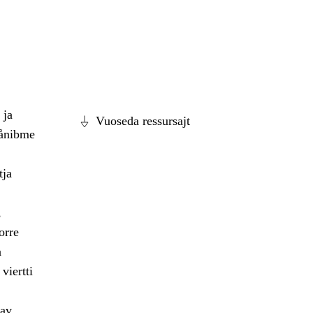
 ja
Vuoseda ressursajt
dånibme
tja
,
orre
a
viertti
dav