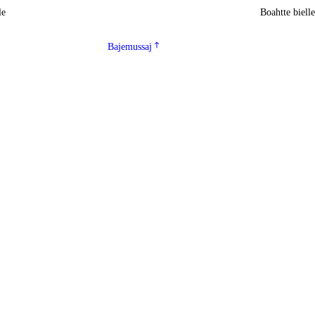
le
Boahtte biell
Bajemussaj