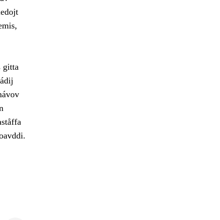
edojt
emis,
 gitta
ádij
amávov
n
ståffa
joavddi.