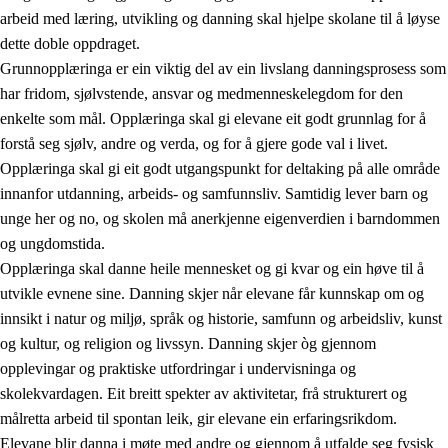
arbeid med læring, utvikling og danning skal hjelpe skolane til å løyse
dette doble oppdraget.
Grunnopplæringa er ein viktig del av ein livslang danningsprosess som
har fridom, sjølvstende, ansvar og medmenneskelegdom for den
enkelte som mål. Opplæringa skal gi elevane eit godt grunnlag for å
forstå seg sjølv, andre og verda, og for å gjere gode val i livet.
2.
Prinsipp for læring, utvikling og danning
Opplæringa skal gi eit godt utgangspunkt for deltaking på alle område
innanfor utdanning, arbeids- og samfunnsliv. Samtidig lever barn og
2.1
Sosial læring og utvikling
unge her og no, og skolen må anerkjenne eigenverdien i barndommen
2.2
Kompetanse i faga
og ungdomstida.
Opplæringa skal danne heile mennesket og gi kvar og ein høve til å
2.3
Grunnleggjande ferdigheiter
utvikle evnene sine. Danning skjer når elevane får kunnskap om og
2.4
Å lære å lære
innsikt i natur og miljø, språk og historie, samfunn og arbeidsliv, kunst
og kultur, og religion og livssyn. Danning skjer òg gjennom
Tverrfaglege tema
opplevingar og praktiske utfordringar i undervisninga og
skolekvardagen. Eit breitt spekter av aktivitetar, frå strukturert og
målretta arbeid til spontan leik, gir elevane ein erfaringsrikdom.
Elevane blir danna i møte med andre og gjennom å utfalde seg fysisk