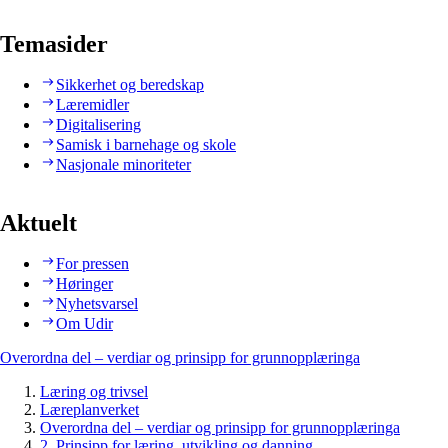
Temasider
Sikkerhet og beredskap
Læremidler
Digitalisering
Samisk i barnehage og skole
Nasjonale minoriteter
Aktuelt
For pressen
Høringer
Nyhetsvarsel
Om Udir
Overordna del – verdiar og prinsipp for grunnopplæringa
Læring og trivsel
Læreplanverket
Overordna del – verdiar og prinsipp for grunnopplæringa
2. Prinsipp for læring, utvikling og danning