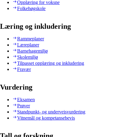
Opplæring for voksne
Folkehøgskole
Læring og inkludering
Rammeplaner
Læreplaner
Barnehagemiljø
Skolemiljø
Tilpasset opplæring og inkludering
Fravær
Vurdering
Eksamen
Prøver
Standpunkt- og underveisvurdering
Vitnemål og kompetansebevis
Tall og forskning