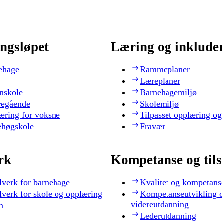
ngsløpet
Læring og inklude
ehage
Rammeplaner
Læreplaner
nskole
Barnehagemiljø
regående
Skolemiljø
æring for voksne
Tilpasset opplæring og
ehøgskole
Fravær
rk
Kompetanse og til
lverk for barnehage
Kvalitet og kompetans
lverk for skole og opplæring
Kompetanseutvikling 
videreutdanning
n
Lederutdanning