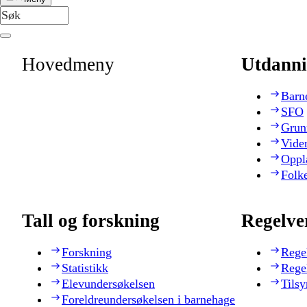
Hovedmeny
Utdanni
Barn
SFO
Grun
Vide
Oppl
Folk
Tall og forskning
Regelve
Forskning
Rege
Statistikk
Rege
Elevundersøkelsen
Tilsy
Foreldreundersøkelsen i barnehage