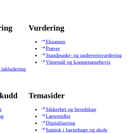
ring
Vurdering
Eksamen
Prøver
Standpunkt- og underveisvurdering
Vitnemål og kompetansebevis
 inkludering
skudd
Temasider
e
Sikkerhet og beredskap
og
Læremidler
Digitalisering
Samisk i barnehage og skole