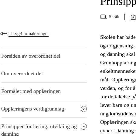
Prinsipp
Språk
Til vg3 urmakerfaget
Skolen har både
og er gjensidig 
og danning skal 
Forsiden av overordnet del
Grunnopplæringe
enkeltmennesket
Om overordnet del
mål. Opplæringen
verden, og for å
Formålet med opplæringen
for deltakelse p
lever barn og u
Opplæringens verdigrunnlag
ungdomstidens 
Opplæringen ska
Prinsipper for læring, utvikling og
evner. Danning s
danning