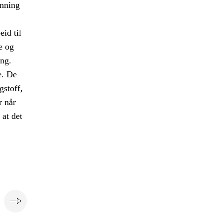
anning
eid til
e og
ng.
e. De
gstoff,
r når
 at det
e