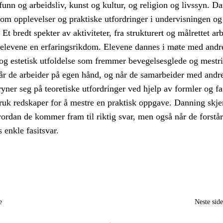
funn og arbeidsliv, kunst og kultur, og religion og livssyn. D
nom opplevelser og praktiske utfordringer i undervisningen og
t bredt spekter av aktiviteter, fra strukturert og målrettet arb
r elevene en erfaringsrikdom. Elevene dannes i møte med andr
og estetisk utfoldelse som fremmer bevegelsesglede og mestri
år de arbeider på egen hånd, og når de samarbeider med andr
yner seg på teoretiske utfordringer ved hjelp av formler og fa
bruk redskaper for å mestre en praktisk oppgave. Danning skje
ordan de kommer fram til riktig svar, men også når de forstår
s enkle fasitsvar.
e
Neste sid