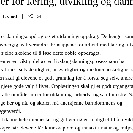
er for læring, utvikling og dan
Last ned
Del
 et danningsoppdrag og et utdanningsoppdrag. De henger s
avhengig av hverandre. Prinsippene for arbeid med læring, ut
hjelpe skolene til å løse dette doble oppdraget.
n er en viktig del av en livslang danningsprosess som har
s frihet, selvstendighet, ansvarlighet og medmenneskelighet
 skal gi elevene et godt grunnlag for å forstå seg selv, andre
 gjøre gode valg i livet. Opplæringen skal gi et godt utgangsp
å alle områder innenfor utdanning, arbeids- og samfunnsliv. S
nge her og nå, og skolen må anerkjenne barndommens og
egenverdi.
l danne hele mennesket og gi hver og en mulighet til å utvikl
kjer når elevene får kunnskap om og innsikt i natur og miljø,