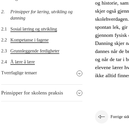
og historie, sam
skjer også gjen
2.
Prinsipper for læring, utvikling og
danning
skolehverdagen. E
spontan lek, gi
2.1
Sosial læring og utvikling
gjennom fysisk 
2.2
Kompetanse i fagene
Danning skjer n
2.3
Grunnleggende ferdigheter
dannes når de br
og når de tar i 
2.4
Å lære å lære
elevene lærer hv
Tverrfaglige temaer
ikke alltid finne
Prinsipper for skolens praksis
Forrige sid