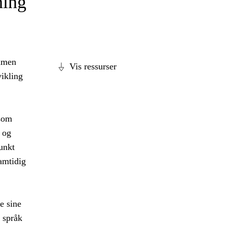
ning
ammen
Vis ressurser
vikling
 som
 og
unkt
amtidig
e sine
 språk