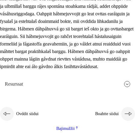
ja ulbmillaš barggu rájes spontána stoahkama rádjái, addet ohppiide
vásáhusriggodaga. Oahppit hábmejuvvojit go leat ovttas earáiguin ja
fysalaš ja estehtalaš doaimmaid bokte, mii ovddida lihkadanilu ja
birgema. Hábmen dáhpáhuvvá go sii barget ieš okto ja go ovttasbarget
earáiguin. Sii hábmejuvvojit go rahčet teorehtalaš hástalusaiguin
formeliid ja fágastoffa geavahemiin, ja go váldet atnui reaidduid vuoi
máhttet bargat praktihkalaš barggu. Hábmen dáhpáhuvvá go oahppit
ohppet mainna lágiin gávdnat rievttes vástádusa, muhto maiddái go
ipmirdit ahte eai álo gávdno álkis fasihttavástádusat.
Resurssat
Ovddit siidui
Boahtte siidui
Bajimužžii