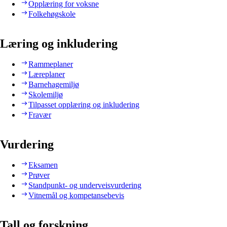
Opplæring for voksne
Folkehøgskole
Læring og inkludering
Rammeplaner
Læreplaner
Barnehagemiljø
Skolemiljø
Tilpasset opplæring og inkludering
Fravær
Vurdering
Eksamen
Prøver
Standpunkt- og underveisvurdering
Vitnemål og kompetansebevis
Tall og forskning