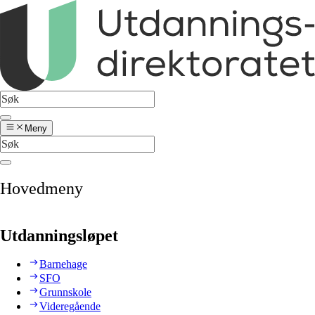
Meny
Hovedmeny
Utdanningsløpet
Barnehage
SFO
Grunnskole
Videregående