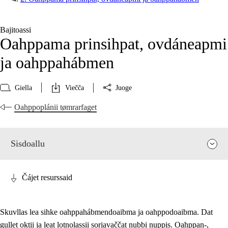
Bajitoassi
Oahppama prinsihpat, ovdáneapmi
ja oahppahábmen
Giella
Viečča
Juoge
Oahppoplánii tømrarfaget
Sisdoallu
Čájet resurssaid
Skuvllas lea sihke oahppahábmendoaibma ja oahppodoaibma. Dat
gullet oktii ja leat lotnolassii sorjavaččat nubbi nuppis. Oahppan-,