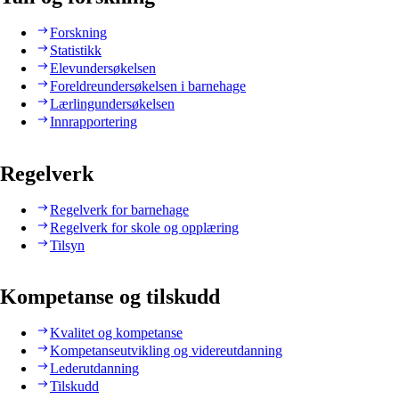
Forskning
Statistikk
Elevundersøkelsen
Foreldreundersøkelsen i barnehage
Lærlingundersøkelsen
Innrapportering
Regelverk
Regelverk for barnehage
Regelverk for skole og opplæring
Tilsyn
Kompetanse og tilskudd
Kvalitet og kompetanse
Kompetanseutvikling og videreutdanning
Lederutdanning
Tilskudd