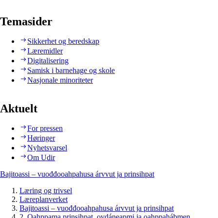
Temasider
Sikkerhet og beredskap
Læremidler
Digitalisering
Samisk i barnehage og skole
Nasjonale minoriteter
Aktuelt
For pressen
Høringer
Nyhetsvarsel
Om Udir
Bajitoassi – vuođđooahpahusa árvvut ja prinsihpat
Læring og trivsel
Læreplanverket
Bajitoassi – vuođđooahpahusa árvvut ja prinsihpat
2. Oahppama prinsihpat, ovdáneapmi ja oahppahábmen