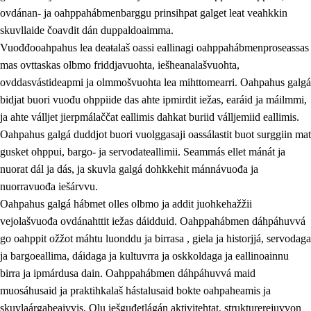
ovdánan- ja oahppahábmenbarggu prinsihpat galget leat veahkkin
skuvllaide čoavdit dán duppaldoaimma.
Vuođđooahpahus lea deaŧalaš oassi eallinagi oahppahábmenproseassas
mas ovttaskas olbmo friddjavuohta, iešheanalašvuohta,
ovddasvástideapmi ja olmmošvuohta lea mihttomearri. Oahpahus galgá
bidjat buori vuođu ohppiide das ahte ipmirdit iežas, earáid ja máilmmi,
2.
Oahppama prinsihpat, ovdáneapmi ja oahppahábmen
ja ahte válljet jierpmálaččat eallimis dahkat buriid válljemiid eallimis.
Oahpahus galgá duddjot buori vuolggasaji oassálastit buot surggiin mat
2.1
Sosiála oahppan ja ovdáneapmi
gusket ohppui, bargo- ja servodateallimii. Seammás ellet mánát ja
2.2
Gealbu fágain
nuorat dál ja dás, ja skuvla galgá dohkkehit mánnávuođa ja
nuorravuođa iešárvvu.
2.3
Vuođđogálggat
Oahpahus galgá hábmet olles olbmo ja addit juohkehažžii
2.4
Oahppat oahppat
vejolašvuođa ovdánahttit iežas dáidduid. Oahppahábmen dáhpáhuvvá
go oahppit ožžot máhtu luonddu ja birrasa , giela ja historjjá, servodaga
Fágaidrasttideaddji fáttát
ja bargoeallima, dáidaga ja kultuvrra ja oskkoldaga ja eallinoainnu
birra ja ipmárdusa dain. Oahppahábmen dáhpáhuvvá maid
muosáhusaid ja praktihkalaš hástalusaid bokte oahpaheamis ja
skuvlaárgabeaivvis. Olu iešguđetlágán aktivitehtat, strukturerejuvvon