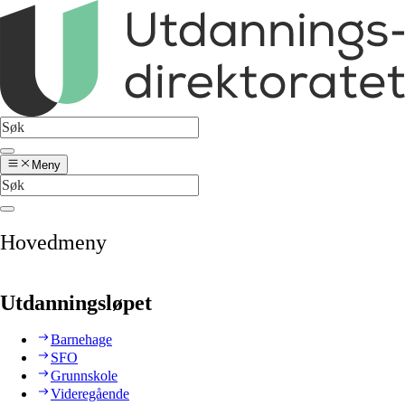
Meny
Hovedmeny
Utdanningsløpet
Barnehage
SFO
Grunnskole
Videregående