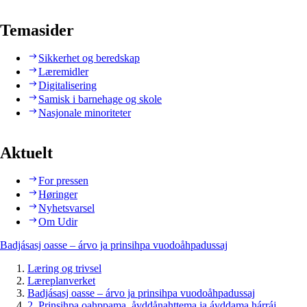
Temasider
Sikkerhet og beredskap
Læremidler
Digitalisering
Samisk i barnehage og skole
Nasjonale minoriteter
Aktuelt
For pressen
Høringer
Nyhetsvarsel
Om Udir
Badjásasj oasse – árvo ja prinsihpa vuodoåhpadussaj
Læring og trivsel
Læreplanverket
Badjásasj oasse – árvo ja prinsihpa vuodoåhpadussaj
2. Prinsihpa oahppama, åvddånahttema ja ávddama hárráj