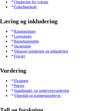
Opplæring for voksne
Folkehøgskole
Læring og inkludering
Rammeplaner
Læreplaner
Barnehagemiljø
Skolemiljø
Tilpasset opplæring og inkludering
Fravær
Vurdering
Eksamen
Prøver
Standpunkt- og underveisvurdering
Vitnemål og kompetansebevis
Tall og forskning