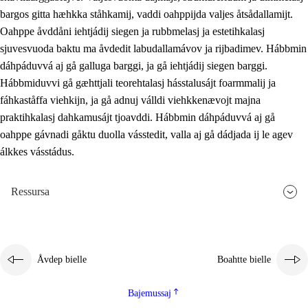
bargos gitta hæhkka ståhkamij, vaddi oahppijda valjes åtsådallamijt.
Oahppe åvddåni iehtjádij siegen ja rubbmelasj ja estetihkalasj
sjuvesvuoda baktu ma åvdedit labudallamávov ja rijbadimev. Hábbmin
dáhpáduvvá aj gå galluga barggi, ja gå iehtjádij siegen barggi.
Hábbmiduvvi gå gæhttjali teorehtalasj hásstalusájt foarmmalij ja
fáhkaståffa viehkijn, ja gå adnuj válldi viehkkenævojt majna
praktihkalasj dahkamusájt tjoavddi. Hábbmin dáhpáduvvá aj gå
oahppe gávnadi gåktu duolla vásstedit, valla aj gå dádjada ij le agev
álkkes vásstádus.
Ressursa
Åvdep bielle
Boahtte bielle
Bajemussaj