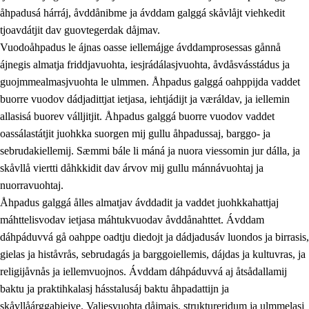
åhpadusá hárráj, åvddånibme ja ávddam galggá skåvlåjt viehkedit
tjoavdátjit dav guovtegerdak dåjmav.
Vuodoåhpadus le ájnas oasse iellemájge ávddamprosessas gånnå
ájnegis almatja friddjavuohta, iesjrádálasjvuohta, åvdåsvásstádus ja
guojmmealmasjvuohta le ulmmen. Åhpadus galggá oahppijda vaddet
buorre vuodov dádjadittjat ietjasa, iehtjádijt ja væráldav, ja iellemin
2.
Prinsihpa oahppama, åvddånahttema ja ávddama
allasisá buorev válljitjit. Åhpadus galggá buorre vuodov vaddet
hárráj
oassálastátjit juohkka suorgen mij gullu åhpadussaj, barggo- ja
sebrudakiellemij. Sæmmi bále li máná ja nuora viessomin jur dálla, ja
2.1
Sosiála oahppam ja åvddånibme
skåvllå viertti dåhkkidit dav árvov mij gullu mánnávuohtaj ja
2.2
Máhtudahka fágáj hárráj
nuorravuohtaj.
Åhpadus galggá ålles almatjav ávddadit ja vaddet juohkkahattjaj
2.3
Vuodulasj tjehpudagá
máhttelisvodav ietjasa máhtukvuodav åvddånahttet. Ávddam
2.4
Oahppat oahppat
dáhpáduvvá gå oahppe oadtju diedojt ja dádjadusáv luondos ja birrasis,
gielas ja histåvrås, sebrudagás ja barggoiellemis, dájdas ja kultuvras, ja
Doaresfágalasj tiemá
religijåvnås ja iellemvuojnos. Ávddam dáhpáduvvá aj åtsådallamij
baktu ja praktihkalasj hásstalusáj baktu åhpadattijn ja
skåvllåárggabiejve. Valjesvuohta dåjmajs, struktureridum ja ulmmelasj