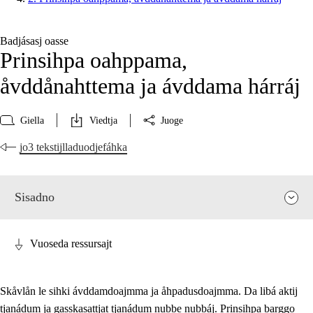
Badjásasj oasse
Prinsihpa oahppama,
åvddånahttema ja ávddama hárráj
Giella
Viedtja
Juoge
jo3 tekstijlladuodjefáhka
Sisadno
Vuoseda ressursajt
Skåvlån le sihki ávddamdoajmma ja åhpadusdoajmma. Da libá aktij
tjanádum ja gasskasattjat tjanádum nubbe nubbáj. Prinsihpa barggo