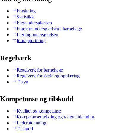
Forskning
Statistikk
Elevundersøkelsen
Foreldreundersøkelsen i barnehage
Lærlingundersøkelsen
Innrapportering
Regelverk
Regelverk for barnehage
Regelverk for skole og opplæring
Tilsyn
Kompetanse og tilskudd
Kvalitet og kompetanse
Kompetanseutvikling og videreutdanning
Lederutdanning
Tilskudd