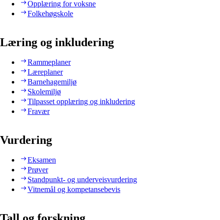
Opplæring for voksne
Folkehøgskole
Læring og inkludering
Rammeplaner
Læreplaner
Barnehagemiljø
Skolemiljø
Tilpasset opplæring og inkludering
Fravær
Vurdering
Eksamen
Prøver
Standpunkt- og underveisvurdering
Vitnemål og kompetansebevis
Tall og forskning