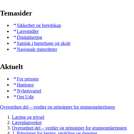
Temasider
Sikkerhet og beredskap
Læremidler
Digitalisering
Samisk i barnehage og skole
Nasjonale minoriteter
Aktuelt
For pressen
Høringer
Nyhetsvarsel
Om Udir
Overordnet del – verdier og prinsipper for grunnopplæringen
Læring og trivsel
Læreplanverket
Overordnet del – verdier og prinsipper for grunnopplæringen
2. Prinsipper for læring, utvikling og danning