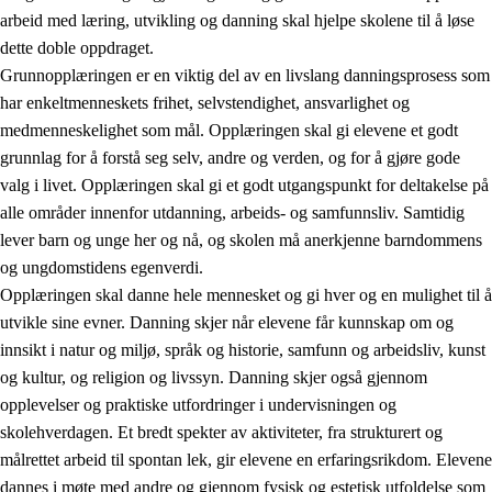
arbeid med læring, utvikling og danning skal hjelpe skolene til å løse
dette doble oppdraget.
Grunnopplæringen er en viktig del av en livslang danningsprosess som
har enkeltmenneskets frihet, selvstendighet, ansvarlighet og
medmenneskelighet som mål. Opplæringen skal gi elevene et godt
grunnlag for å forstå seg selv, andre og verden, og for å gjøre gode
2.
Prinsipper for læring, utvikling og danning
valg i livet. Opplæringen skal gi et godt utgangspunkt for deltakelse på
alle områder innenfor utdanning, arbeids- og samfunnsliv. Samtidig
2.1
Sosial læring og utvikling
lever barn og unge her og nå, og skolen må anerkjenne barndommens
2.2
Kompetanse i fagene
og ungdomstidens egenverdi.
Opplæringen skal danne hele mennesket og gi hver og en mulighet til å
2.3
Grunnleggende ferdigheter
utvikle sine evner. Danning skjer når elevene får kunnskap om og
2.4
Å lære å lære
innsikt i natur og miljø, språk og historie, samfunn og arbeidsliv, kunst
og kultur, og religion og livssyn. Danning skjer også gjennom
Tverrfaglige temaer
opplevelser og praktiske utfordringer i undervisningen og
skolehverdagen. Et bredt spekter av aktiviteter, fra strukturert og
målrettet arbeid til spontan lek, gir elevene en erfaringsrikdom. Elevene
dannes i møte med andre og gjennom fysisk og estetisk utfoldelse som