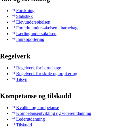
Forskning
Statistikk
Elevundersøkelsen
Foreldreundersøkelsen i barnehage
Lærlingundersøkelsen
Innrapportering
Regelverk
Regelverk for barnehage
Regelverk for skole og opplæring
Tilsyn
Kompetanse og tilskudd
Kvalitet og kompetanse
Kompetanseutvikling og videreutdanning
Lederutdanning
Tilskudd