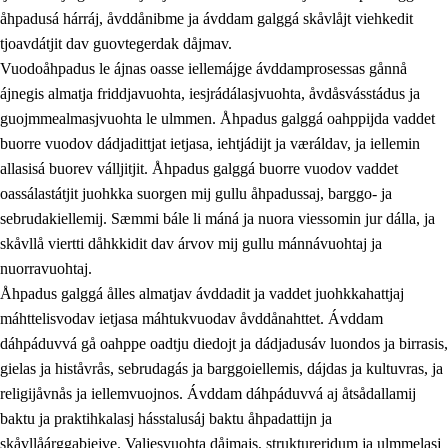
åhpadusá hárráj, åvddånibme ja ávddam galggá skåvlåjt viehkedit
tjoavdátjit dav guovtegerdak dåjmav.
Vuodoåhpadus le ájnas oasse iellemájge ávddamprosessas gånnå
ájnegis almatja friddjavuohta, iesjrádálasjvuohta, åvdåsvásstádus ja
guojmmealmasjvuohta le ulmmen. Åhpadus galggá oahppijda vaddet
buorre vuodov dádjadittjat ietjasa, iehtjádijt ja væráldav, ja iellemin
2.
Prinsihpa oahppama, åvddånahttema ja ávddama
allasisá buorev válljitjit. Åhpadus galggá buorre vuodov vaddet
hárráj
oassálastátjit juohkka suorgen mij gullu åhpadussaj, barggo- ja
sebrudakiellemij. Sæmmi bále li máná ja nuora viessomin jur dálla, ja
2.1
Sosiála oahppam ja åvddånibme
skåvllå viertti dåhkkidit dav árvov mij gullu mánnávuohtaj ja
2.2
Máhtudahka fágáj hárráj
nuorravuohtaj.
Åhpadus galggá ålles almatjav ávddadit ja vaddet juohkkahattjaj
2.3
Vuodulasj tjehpudagá
máhttelisvodav ietjasa máhtukvuodav åvddånahttet. Ávddam
2.4
Oahppat oahppat
dáhpáduvvá gå oahppe oadtju diedojt ja dádjadusáv luondos ja birrasis,
gielas ja histåvrås, sebrudagás ja barggoiellemis, dájdas ja kultuvras, ja
Doaresfágalasj tiemá
religijåvnås ja iellemvuojnos. Ávddam dáhpáduvvá aj åtsådallamij
baktu ja praktihkalasj hásstalusáj baktu åhpadattijn ja
skåvllåárggabiejve. Valjesvuohta dåjmajs, struktureridum ja ulmmelasj