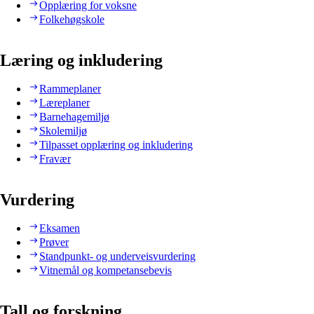
Opplæring for voksne
Folkehøgskole
Læring og inkludering
Rammeplaner
Læreplaner
Barnehagemiljø
Skolemiljø
Tilpasset opplæring og inkludering
Fravær
Vurdering
Eksamen
Prøver
Standpunkt- og underveisvurdering
Vitnemål og kompetansebevis
Tall og forskning