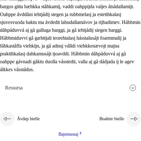
bargos gitta hæhkka ståhkamij, vaddi oahppijda valjes åtsådallamijt.
Oahppe åvddåni iehtjádij siegen ja rubbmelasj ja estetihkalasj
sjuvesvuoda baktu ma åvdedit labudallamávov ja rijbadimev. Hábbmin
dáhpáduvvá aj gå galluga barggi, ja gå iehtjádij siegen barggi.
Hábbmiduvvi gå gæhttjali teorehtalasj hásstalusájt foarmmalij ja
fáhkaståffa viehkijn, ja gå adnuj válldi viehkkenævojt majna
praktihkalasj dahkamusájt tjoavddi. Hábbmin dáhpáduvvá aj gå
oahppe gávnadi gåktu duolla vásstedit, valla aj gå dádjada ij le agev
álkkes vásstádus.
Ressursa
Åvdep bielle
Boahtte bielle
Bajemussaj