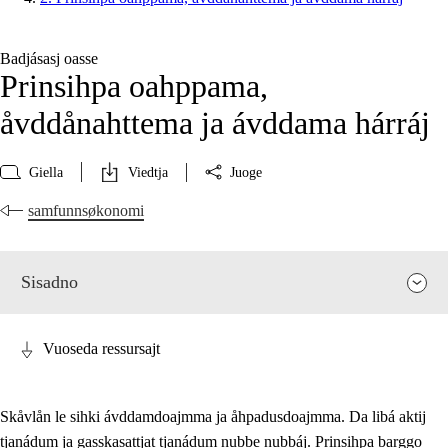
Badjásasj oasse
Prinsihpa oahppama,
åvddånahttema ja ávddama hárráj
Giella
Viedtja
Juoge
samfunnsøkonomi
Sisadno
Vuoseda ressursajt
Skåvlån le sihki ávddamdoajmma ja åhpadusdoajmma. Da libá aktij
tjanádum ja gasskasattjat tjanádum nubbe nubbáj. Prinsihpa barggo