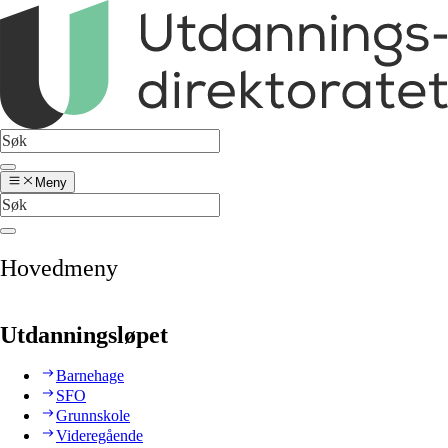
Meny
Hovedmeny
Utdanningsløpet
Barnehage
SFO
Grunnskole
Videregående