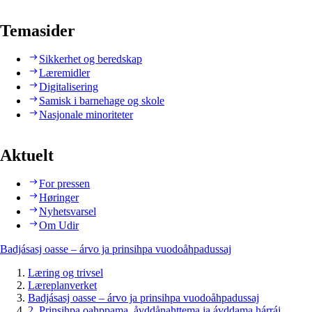
Temasider
Sikkerhet og beredskap
Læremidler
Digitalisering
Samisk i barnehage og skole
Nasjonale minoriteter
Aktuelt
For pressen
Høringer
Nyhetsvarsel
Om Udir
Badjásasj oasse – árvo ja prinsihpa vuodoåhpadussaj
Læring og trivsel
Læreplanverket
Badjásasj oasse – árvo ja prinsihpa vuodoåhpadussaj
2. Prinsihpa oahppama, åvddånahttema ja ávddama hárráj