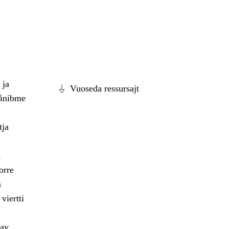
 ja
Vuoseda ressursajt
dånibme
tja
,
orre
a
viertti
dav