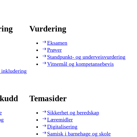
ring
Vurdering
Eksamen
Prøver
Standpunkt- og underveisvurdering
Vitnemål og kompetansebevis
 inkludering
skudd
Temasider
e
Sikkerhet og beredskap
og
Læremidler
Digitalisering
Samisk i barnehage og skole