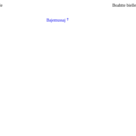
le
Boahtte biell
Bajemussaj