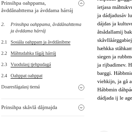
Prinsihpa oahppama,
ietjasa máhtukv
åvddånahttema ja ávddama hárráj
ja dádjadusáv lu
dájdas ja kultu
2.
Prinsihpa oahppama, åvddånahttema
ja ávddama hárráj
åtsådallamij bak
skåvllåárggabiej
2.1
Sosiála oahppam ja åvddånibme
hæhkka ståhkami
2.2
Máhtudahka fágáj hárráj
siegen ja rubbm
2.3
Vuodulasj tjehpudagá
ja rijbadimev. H
barggi. Hábbmidu
2.4
Oahppat oahppat
viehkijn, ja gå 
Doaresfágalasj tiemá
Hábbmin dáhpádu
dádjada ij le ag
Prinsihpa skåvlå dåjmajda