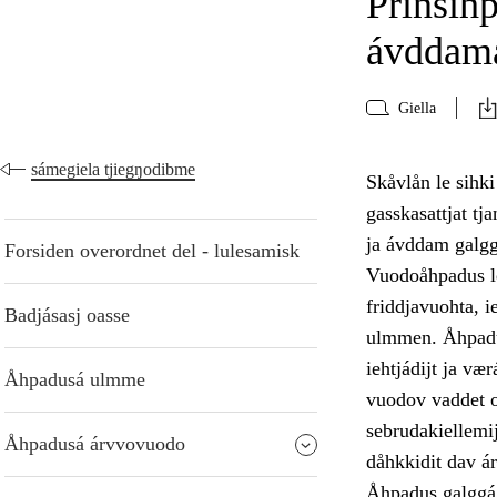
Prinsih
ávddama
Giella
sámegiela tjiegŋodibme
Skåvlån le sihk
gasskasattjat t
ja ávddam galgg
Forsiden overordnet del - lulesamisk
Vuodoåhpadus le
friddjavuohta, 
Badjásasj oasse
ulmmen. Åhpadus
iehtjádijt ja væ
Åhpadusá ulmme
vuodov vaddet oa
sebrudakiellemij
Åhpadusá árvvovuodo
dåhkkidit dav á
Åhpadus galggá 