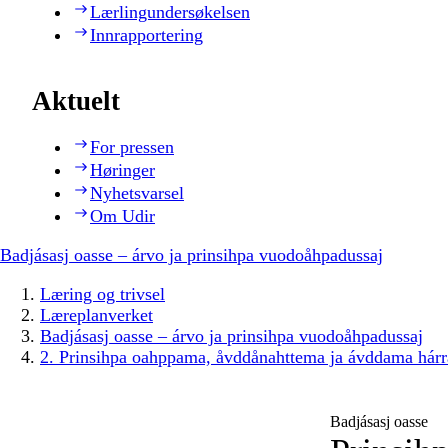
Lærlingundersøkelsen
Innrapportering
Aktuelt
For pressen
Høringer
Nyhetsvarsel
Om Udir
Badjásasj oasse – árvo ja prinsihpa vuodoåhpadussaj
Læring og trivsel
Læreplanverket
Badjásasj oasse – árvo ja prinsihpa vuodoåhpadussaj
2. Prinsihpa oahppama, åvddånahttema ja ávddama hárr
Badjásasj oasse