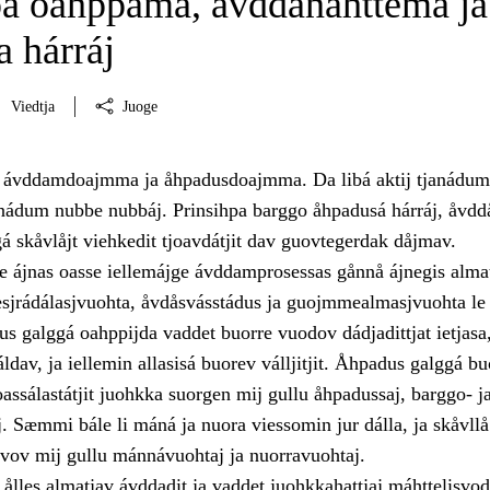
pa oahppama, åvddånahttema ja
 hárráj
Viedtja
Juoge
i ávddamdoajmma ja åhpadusdoajmma. Da libá aktij tjanádum
janádum nubbe nubbáj. Prinsihpa barggo åhpadusá hárráj, åvd
á skåvlåjt viehkedit tjoavdátjit dav guovtegerdak dåjmav.
 ájnas oasse iellemájge ávddamprosessas gånnå ájnegis alma
iesjrádálasjvuohta, åvdåsvásstádus ja guojmmealmasjvuohta le
 galggá oahppijda vaddet buorre vuodov dádjadittjat ietjasa
ráldav, ja iellemin allasisá buorev válljitjit. Åhpadus galggá bu
ssálastátjit juohkka suorgen mij gullu åhpadussaj, barggo- j
. Sæmmi bále li máná ja nuora viessomin jur dálla, ja skåvllå 
rvov mij gullu mánnávuohtaj ja nuorravuohtaj.
ålles almatjav ávddadit ja vaddet juohkkahattjaj máhttelisvo