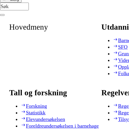
Hovedmeny
Utdanni
Barn
SFO
Grun
Vide
Oppl
Folk
Tall og forskning
Regelve
Forskning
Rege
Statistikk
Rege
Elevundersøkelsen
Tilsy
Foreldreundersøkelsen i barnehage