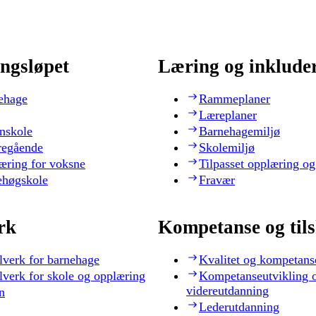
ngsløpet
Læring og inklude
ehage
Rammeplaner
Læreplaner
nskole
Barnehagemiljø
regående
Skolemiljø
æring for voksne
Tilpasset opplæring og
ehøgskole
Fravær
rk
Kompetanse og til
lverk for barnehage
Kvalitet og kompetans
lverk for skole og opplæring
Kompetanseutvikling 
videreutdanning
n
Lederutdanning