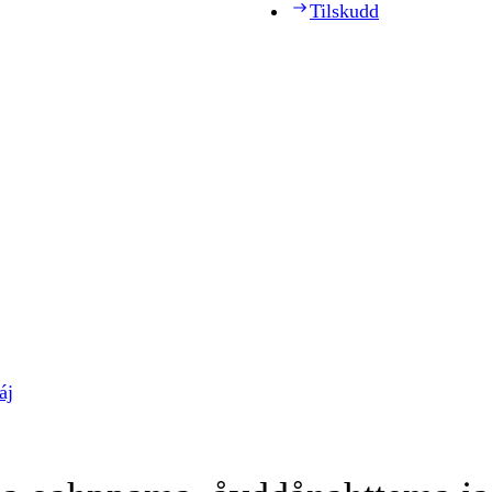
Tilskudd
áj