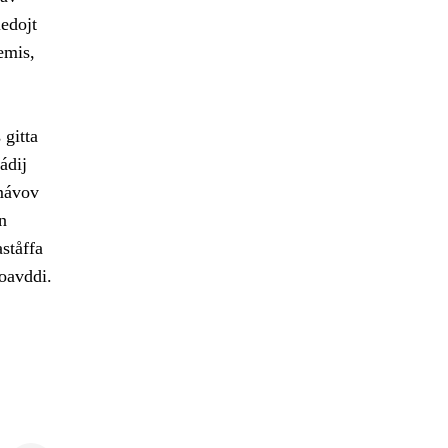
edojt
emis,
 gitta
ádij
amávov
n
ståffa
joavddi.