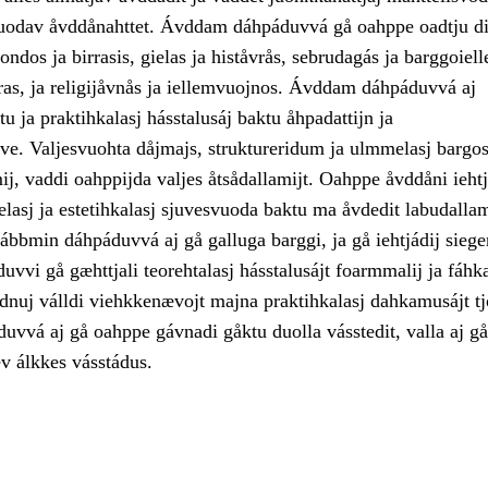
uodav åvddånahttet. Ávddam dáhpáduvvá gå oahppe oadtju di
ondos ja birrasis, gielas ja histåvrås, sebrudagás ja barggoiell
vras, ja religijåvnås ja iellemvuojnos. Ávddam dáhpáduvvá aj
tu ja praktihkalasj hásstalusáj baktu åhpadattijn ja
ve. Valjesvuohta dåjmajs, struktureridum ja ulmmelasj bargos
j, vaddi oahppijda valjes åtsådallamijt. Oahppe åvddåni iehtj
elasj ja estetihkalasj sjuvesvuoda baktu ma åvdedit labudall
ábbmin dáhpáduvvá aj gå galluga barggi, ja gå iehtjádij siege
vvi gå gæhttjali teorehtalasj hásstalusájt foarmmalij ja fáhka
adnuj válldi viehkkenævojt majna praktihkalasj dahkamusájt t
vvá aj gå oahppe gávnadi gåktu duolla vásstedit, valla aj gå
ev álkkes vásstádus.