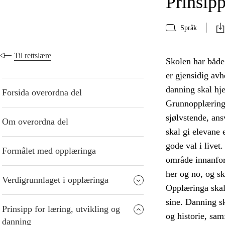
Prinsipp
Språk
Til rettslære
Skolen har både
er gjensidig avh
danning skal hje
Forsida overordna del
Grunnopplæringa
sjølvstende, an
Om overordna del
skal gi elevane 
gode val i livet
Formålet med opplæringa
område innanfor
her og no, og s
Verdigrunnlaget i opplæringa
Opplæringa skal
sine. Danning sk
Prinsipp for læring, utvikling og
og historie, sam
danning