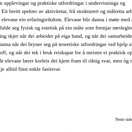
m opplevingar og praktiske utfordringar i undervisninga og
it breitt spekter av aktivitetar, frå strukturert og målretta arb
r elevane ein erfaringsrikdom. Elevane blir danna i møte med
alde seg fysisk og estetisk på ein måte som fremjar rørslegle
ing skjer når dei arbeider på eiga hand, og når dei samarbeid
danna når dei bryner seg på teoretiske utfordringar ved hjelp a
off, og når dei tek i bruk reiskapar for å meistre ei praktisk 
r elevane lærer korleis dei kjem fram til riktig svar, men òg 
je alltid finst enkle fasitsvar.
Neste sid