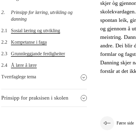
skjer òg gjenno
skolekvardagen. E
2.
Prinsipp for læring, utvikling og
danning
spontan leik, gi
og gjennom å utf
2.1
Sosial læring og utvikling
meistring. Dann
2.2
Kompetanse i faga
andre. Dei blir 
2.3
Grunnleggjande ferdigheiter
formlar og fagst
Danning skjer nå
2.4
Å lære å lære
forstår at det ikk
Tverrfaglege tema
Prinsipp for praksisen i skolen
Førre side