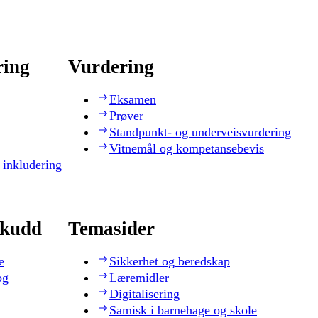
ring
Vurdering
Eksamen
Prøver
Standpunkt- og underveisvurdering
Vitnemål og kompetansebevis
 inkludering
skudd
Temasider
e
Sikkerhet og beredskap
og
Læremidler
Digitalisering
Samisk i barnehage og skole