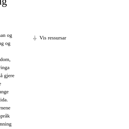
ng
man og
Vis ressursar
ng og
idom,
ringa
 å gjere
e
unge
ida.
vnene
språk
anning