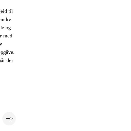
eid til
 andre
de og
er med
v
oppgåve.
når dei
e