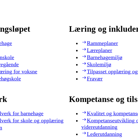
ngsløpet
Læring og inklude
ehage
Rammeplaner
Læreplaner
nskole
Barnehagemiljø
regående
Skolemiljø
æring for voksne
Tilpasset opplæring og
ehøgskole
Fravær
rk
Kompetanse og til
lverk for barnehage
Kvalitet og kompetans
lverk for skole og opplæring
Kompetanseutvikling 
videreutdanning
n
Lederutdanning