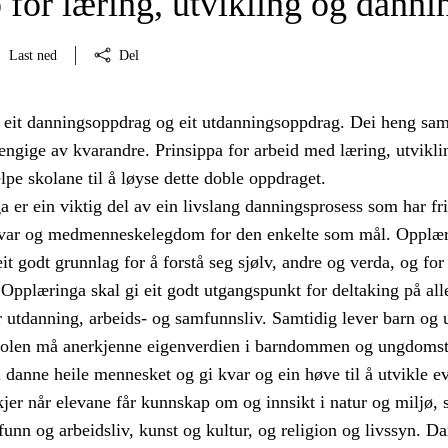
 for læring, utvikling og danni
Last ned
Del
 eit danningsoppdrag og eit utdanningsoppdrag. Dei heng sa
engige av kvarandre. Prinsippa for arbeid med læring, utvikli
lpe skolane til å løyse dette doble oppdraget.
 er ein viktig del av ein livslang danningsprosess som har fr
svar og medmenneskelegdom for den enkelte som mål. Opplæ
eit godt grunnlag for å forstå seg sjølv, andre og verda, og for
. Opplæringa skal gi eit godt utgangspunkt for deltaking på all
 utdanning, arbeids- og samfunnsliv. Samtidig lever barn og 
kolen må anerkjenne eigenverdien i barndommen og ungdomst
 danne heile mennesket og gi kvar og ein høve til å utvikle e
jer når elevane får kunnskap om og innsikt i natur og miljø, 
funn og arbeidsliv, kunst og kultur, og religion og livssyn. D