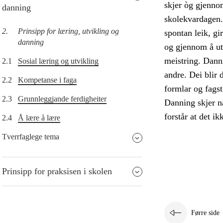
skjer òg gjenno
danning
skolekvardagen. E
2.
Prinsipp for læring, utvikling og
spontan leik, gi
danning
og gjennom å utf
meistring. Dann
2.1
Sosial læring og utvikling
andre. Dei blir 
2.2
Kompetanse i faga
formlar og fagst
2.3
Grunnleggjande ferdigheiter
Danning skjer nå
forstår at det ikk
2.4
Å lære å lære
Tverrfaglege tema
Prinsipp for praksisen i skolen
Førre side