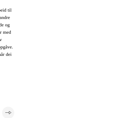
eid til
 andre
de og
er med
v
oppgåve.
når dei
e