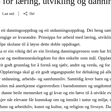
 for læring, utvikling og danni
Last ned
Del
 eit danningsoppdrag og eit utdanningsoppdrag. Dei heng sa
engige av kvarandre. Prinsippa for arbeid med læring, utvikli
lpe skolane til å løyse dette doble oppdraget.
 er ein viktig del av ein livslang danningsprosess som har fr
svar og medmenneskelegdom for den enkelte som mål. Opplæ
eit godt grunnlag for å forstå seg sjølv, andre og verda, og for
. Opplæringa skal gi eit godt utgangspunkt for deltaking på all
 utdanning, arbeids- og samfunnsliv. Samtidig lever barn og 
kolen må anerkjenne eigenverdien i barndommen og ungdomst
 danne heile mennesket og gi kvar og ein høve til å utvikle e
jer når elevane får kunnskap om og innsikt i natur og miljø, 
funn og arbeidsliv, kunst og kultur, og religion og livssyn. D