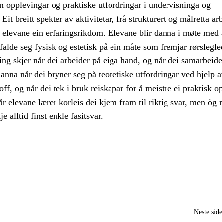
m opplevingar og praktiske utfordringar i undervisninga og
it breitt spekter av aktivitetar, frå strukturert og målretta arb
r elevane ein erfaringsrikdom. Elevane blir danna i møte med
alde seg fysisk og estetisk på ein måte som fremjar rørslegle
ing skjer når dei arbeider på eiga hand, og når dei samarbeid
danna når dei bryner seg på teoretiske utfordringar ved hjelp a
off, og når dei tek i bruk reiskapar for å meistre ei praktisk 
r elevane lærer korleis dei kjem fram til riktig svar, men òg 
je alltid finst enkle fasitsvar.
Neste sid