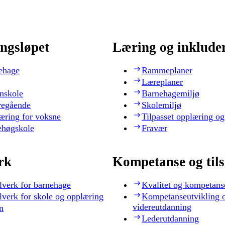
ngsløpet
Læring og inklude
ehage
Rammeplaner
Læreplaner
nskole
Barnehagemiljø
regående
Skolemiljø
æring for voksne
Tilpasset opplæring og
ehøgskole
Fravær
rk
Kompetanse og til
lverk for barnehage
Kvalitet og kompetans
lverk for skole og opplæring
Kompetanseutvikling 
videreutdanning
n
Lederutdanning