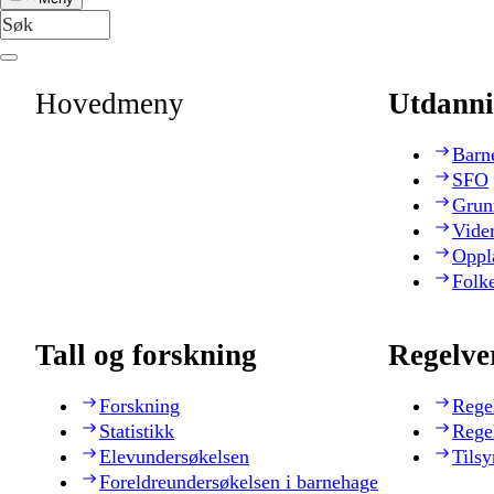
Hovedmeny
Utdanni
Barn
SFO
Grun
Vide
Oppl
Folk
Tall og forskning
Regelve
Forskning
Rege
Statistikk
Rege
Elevundersøkelsen
Tilsy
Foreldreundersøkelsen i barnehage