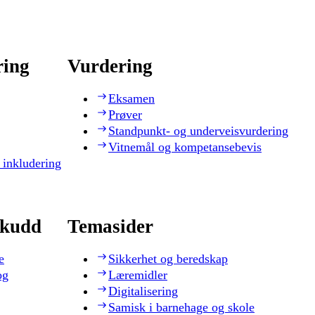
ring
Vurdering
Eksamen
Prøver
Standpunkt- og underveisvurdering
Vitnemål og kompetansebevis
 inkludering
skudd
Temasider
e
Sikkerhet og beredskap
og
Læremidler
Digitalisering
Samisk i barnehage og skole