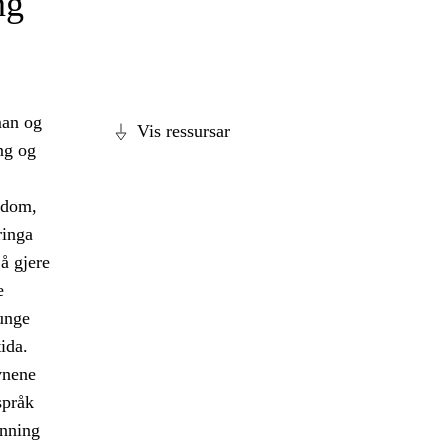
ng
man og
Vis ressursar
ng og
idom,
ringa
 å gjere
e
unge
ida.
vnene
språk
anning