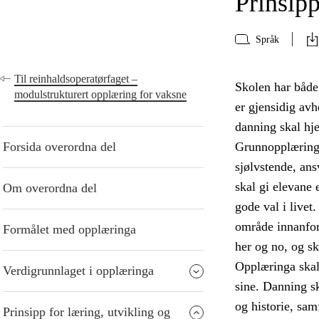
Prinsipp
Språk
Til reinhaldsoperatørfaget –
Skolen har både
modulstrukturert opplæring for vaksne
er gjensidig avh
danning skal hje
Forsida overordna del
Grunnopplæringa
sjølvstende, an
skal gi elevane 
Om overordna del
gode val i livet
område innanfor
Formålet med opplæringa
her og no, og s
Opplæringa skal
Verdigrunnlaget i opplæringa
sine. Danning sk
og historie, sam
Prinsipp for læring, utvikling og