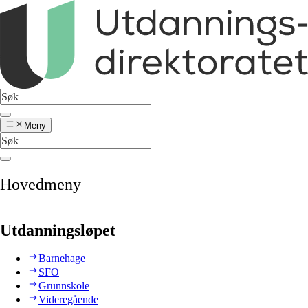
Meny
Hovedmeny
Utdanningsløpet
Barnehage
SFO
Grunnskole
Videregående