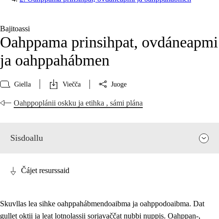
Bajitoassi
Oahppama prinsihpat, ovdáneapmi
ja oahppahábmen
Giella
Viečča
Juoge
Oahppoplánii oskku ja etihka , sámi plána
Sisdoallu
Čájet resurssaid
Skuvllas lea sihke oahppahábmendoaibma ja oahppodoaibma. Dat
gullet oktii ja leat lotnolassii sorjavaččat nubbi nuppis. Oahppan-,