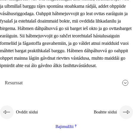
ja ulbmillaš barggu rájes spontána stoahkama rádjái, addet ohppiide
vásáhusriggodaga. Oahppit hábmejuvvojit go leat ovttas earáiguin ja
fysalaš ja estehtalaš doaimmaid bokte, mii ovddida lihkadanilu ja
birgema. Hábmen dáhpáhuvvá go sii barget ieš okto ja go ovttasbarget
earáiguin. Sii hábmejuvvojit go rahčet teorehtalaš hástalusaiguin
formeliid ja fágastoffa geavahemiin, ja go váldet atnui reaidduid vuoi
máhttet bargat praktihkalaš barggu. Hábmen dáhpáhuvvá go oahppit
ohppet mainna lágiin gávdnat rievttes vástádusa, muhto maiddái go
ipmirdit ahte eai álo gávdno álkis fasihttavástádusat.
Resurssat
Ovddit siidui
Boahtte siidui
Bajimužžii