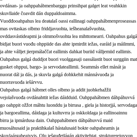
ovdánan- ja oahppahábmenbarggu prinsihpat galget leat veahkkin
skuvllaide čoavdit dán duppaldoaimma.
Vuođđooahpahus lea deaŧalaš oassi eallinagi oahppahábmenproseassas
mas ovttaskas olbmo friddjavuohta, iešheanalašvuohta,
ovddasvástideapmi ja olmmošvuohta lea mihttomearri. Oahpahus galgá
bidjat buori vuođu ohppiide das ahte ipmirdit iežas, earáid ja máilmmi,
2.
Oahppama prinsihpat, ovdáneapmi ja oahppahábmen
ja ahte válljet jierpmálaččat eallimis dahkat buriid válljemiid eallimis.
Oahpahus galgá duddjot buori vuolggasaji oassálastit buot surggiin mat
2.1
Sosiála oahppan ja ovdáneapmi
gusket ohppui, bargo- ja servodateallimii. Seammás ellet mánát ja
2.2
Gealbu fágain
nuorat dál ja dás, ja skuvla galgá dohkkehit mánnávuođa ja
nuorravuođa iešárvvu.
2.3
Vuođđogálggat
Oahpahus galgá hábmet olles olbmo ja addit juohkehažžii
2.4
Oahppat oahppat
vejolašvuođa ovdánahttit iežas dáidduid. Oahppahábmen dáhpáhuvvá
go oahppit ožžot máhtu luonddu ja birrasa , giela ja historjjá, servodaga
Fágaidrasttideaddji fáttát
ja bargoeallima, dáidaga ja kultuvrra ja oskkoldaga ja eallinoainnu
birra ja ipmárdusa dain. Oahppahábmen dáhpáhuvvá maid
muosáhusaid ja praktihkalaš hástalusaid bokte oahpaheamis ja
skuvlaárgabeaivvis. Olu iešguđetlágán aktivitehtat, strukturerejuvvon