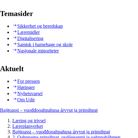
Temasider
Sikkerhet og beredskap
Læremidler
Digitalisering
Samisk i barnehage og skole
Nasjonale minoriteter
Aktuelt
For pressen
Høringer
Nyhetsvarsel
Om Udir
Bajitoassi – vuođđooahpahusa árvvut ja prinsihpat
Læring og trivsel
Læreplanverket
Bajitoassi – vuođđooahpahusa árvvut ja prinsihpat
2. Oahppama prinsihpat, ovdáneapmi ja oahppahábmen