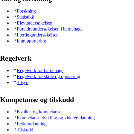
Forskning
Statistikk
Elevundersøkelsen
Foreldreundersøkelsen i barnehage
Lærlingundersøkelsen
Innrapportering
Regelverk
Regelverk for barnehage
Regelverk for skole og opplæring
Tilsyn
Kompetanse og tilskudd
Kvalitet og kompetanse
Kompetanseutvikling og videreutdanning
Lederutdanning
Tilskudd