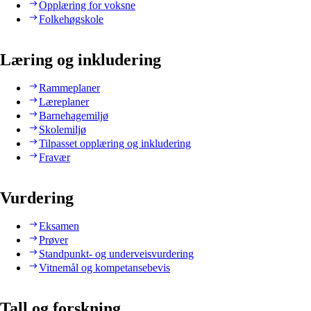
Opplæring for voksne
Folkehøgskole
Læring og inkludering
Rammeplaner
Læreplaner
Barnehagemiljø
Skolemiljø
Tilpasset opplæring og inkludering
Fravær
Vurdering
Eksamen
Prøver
Standpunkt- og underveisvurdering
Vitnemål og kompetansebevis
Tall og forskning