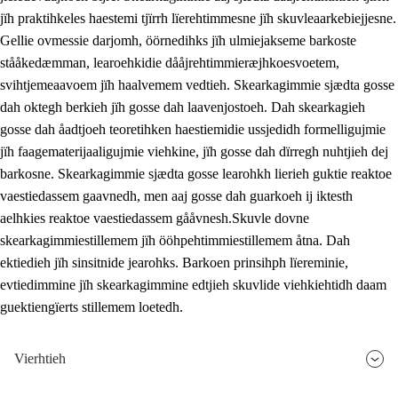
jïh praktihkeles haestemi tjïrrh lïerehtimmesne jïh skuvleaarkebiejjesne.
Gellie ovmessie darjomh, öörnedihks jïh ulmiejakseme barkoste
stååkedæmman, learoehkidie dååjrehtimmieræjhkoesvoetem,
svihtjemeaavoem jïh haalvemem vedtieh. Skearkagimmie sjædta gosse
dah oktegh berkieh jïh gosse dah laavenjostoeh. Dah skearkagieh
gosse dah åadtjoeh teoretihken haestiemidie ussjedidh formelligujmie
jïh faagematerijaaligujmie viehkine, jïh gosse dah dïrregh nuhtjieh dej
barkosne. Skearkagimmie sjædta gosse learohkh lierieh guktie reaktoe
vaestiedassem gaavnedh, men aaj gosse dah guarkoeh ij iktesth
aelhkies reaktoe vaestiedassem gååvnesh.Skuvle dovne
skearkagimmiestillemem jïh ööhpehtimmiestillemem åtna. Dah
ektiedieh jïh sinsitnide jearohks. Barkoen prinsihph lïereminie,
evtiedimmine jïh skearkagimmine edtjieh skuvlide viehkiehtidh daam
guektiengïerts stillemem loetedh.
Vierhtieh