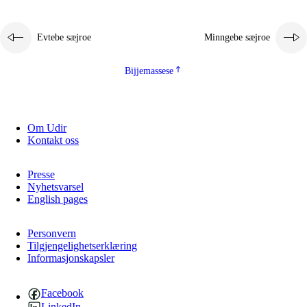
Evtebe sæjroe
Minngebe sæjroe
Bijjemassese
Om Udir
Kontakt oss
Presse
Nyhetsvarsel
English pages
Personvern
Tilgjengelighetserklæring
Informasjonskapsler
Facebook
LinkedIn