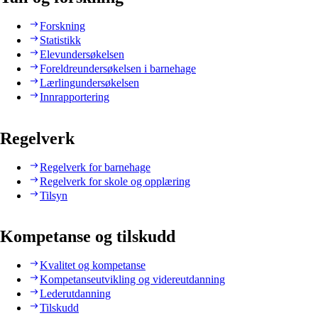
Forskning
Statistikk
Elevundersøkelsen
Foreldreundersøkelsen i barnehage
Lærlingundersøkelsen
Innrapportering
Regelverk
Regelverk for barnehage
Regelverk for skole og opplæring
Tilsyn
Kompetanse og tilskudd
Kvalitet og kompetanse
Kompetanseutvikling og videreutdanning
Lederutdanning
Tilskudd