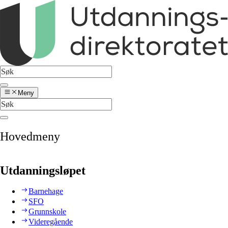
Meny
Hovedmeny
Utdanningsløpet
Barnehage
SFO
Grunnskole
Videregående