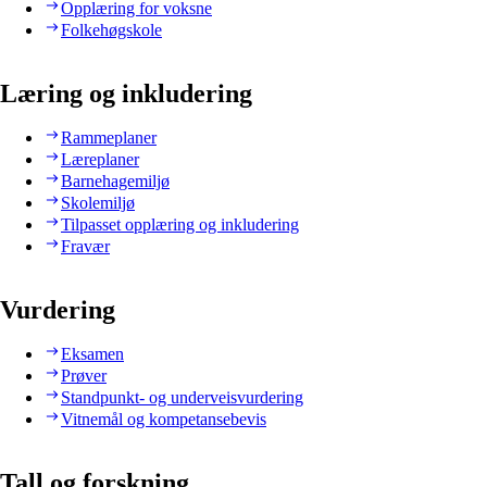
Opplæring for voksne
Folkehøgskole
Læring og inkludering
Rammeplaner
Læreplaner
Barnehagemiljø
Skolemiljø
Tilpasset opplæring og inkludering
Fravær
Vurdering
Eksamen
Prøver
Standpunkt- og underveisvurdering
Vitnemål og kompetansebevis
Tall og forskning