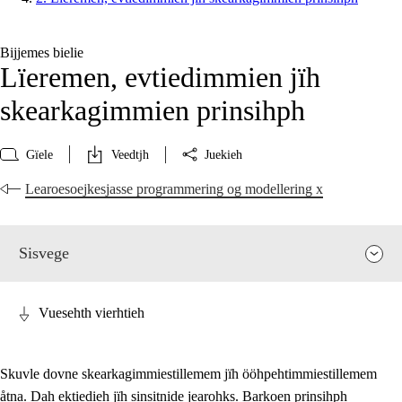
Bijjemes bielie
Lïeremen, evtiedimmien jïh
skearkagimmien prinsihph
Gïele
Veedtjh
Juekieh
Learoesoejkesjasse programmering og modellering x
Sisvege
Vuesehth vierhtieh
Skuvle dovne skearkagimmiestillemem jïh ööhpehtimmiestillemem
åtna. Dah ektiedieh jïh sinsitnide jearohks. Barkoen prinsihph