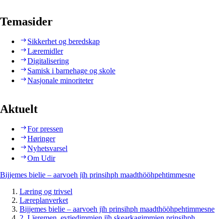
Temasider
Sikkerhet og beredskap
Læremidler
Digitalisering
Samisk i barnehage og skole
Nasjonale minoriteter
Aktuelt
For pressen
Høringer
Nyhetsvarsel
Om Udir
Bijjemes bielie – aarvoeh jïh prinsihph maadthööhpehtimmesne
Læring og trivsel
Læreplanverket
Bijjemes bielie – aarvoeh jïh prinsihph maadthööhpehtimmesne
2. Lïeremen, evtiedimmien jïh skearkagimmien prinsihph