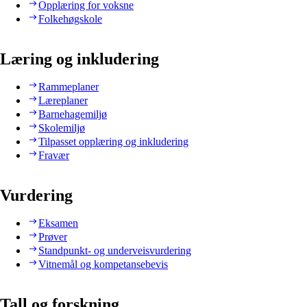
Opplæring for voksne
Folkehøgskole
Læring og inkludering
Rammeplaner
Læreplaner
Barnehagemiljø
Skolemiljø
Tilpasset opplæring og inkludering
Fravær
Vurdering
Eksamen
Prøver
Standpunkt- og underveisvurdering
Vitnemål og kompetansebevis
Tall og forskning