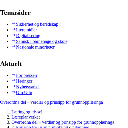
Temasider
Sikkerhet og beredskap
Læremidler
Digitalisering
Samisk i barnehage og skole
Nasjonale minoriteter
Aktuelt
For pressen
Høringer
Nyhetsvarsel
Om Udir
Overordna del – verdiar og prinsipp for grunnopplæringa
Læring og trivsel
Læreplanverket
Overordna del – verdiar og prinsipp for grunnopplæringa
2. Prinsipp for læring, utvikling og danning