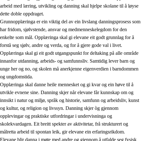
arbeid med læring, utvikling og danning skal hjelpe skolane til å løyse
dette doble oppdraget.
Grunnopplæringa er ein viktig del av ein livslang danningsprosess som
har fridom, sjølvstende, ansvar og medmenneskelegdom for den
enkelte som mål. Opplæringa skal gi elevane eit godt grunnlag for å
forstå seg sjølv, andre og verda, og for å gjere gode val i livet.
2.
Prinsipp for læring, utvikling og danning
Opplæringa skal gi eit godt utgangspunkt for deltaking på alle område
innanfor utdanning, arbeids- og samfunnsliv. Samtidig lever barn og
2.1
Sosial læring og utvikling
unge her og no, og skolen må anerkjenne eigenverdien i barndommen
2.2
Kompetanse i faga
og ungdomstida.
Opplæringa skal danne heile mennesket og gi kvar og ein høve til å
2.3
Grunnleggjande ferdigheiter
utvikle evnene sine. Danning skjer når elevane får kunnskap om og
2.4
Å lære å lære
innsikt i natur og miljø, språk og historie, samfunn og arbeidsliv, kunst
og kultur, og religion og livssyn. Danning skjer òg gjennom
Tverrfaglege tema
opplevingar og praktiske utfordringar i undervisninga og
skolekvardagen. Eit breitt spekter av aktivitetar, frå strukturert og
målretta arbeid til spontan leik, gir elevane ein erfaringsrikdom.
Elevane blir danna i møte med andre og gjennom å utfalde seg fysisk