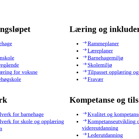
ngsløpet
Læring og inklude
ehage
Rammeplaner
Læreplaner
nskole
Barnehagemiljø
regående
Skolemiljø
æring for voksne
Tilpasset opplæring og
ehøgskole
Fravær
rk
Kompetanse og til
lverk for barnehage
Kvalitet og kompetans
lverk for skole og opplæring
Kompetanseutvikling 
videreutdanning
n
Lederutdanning