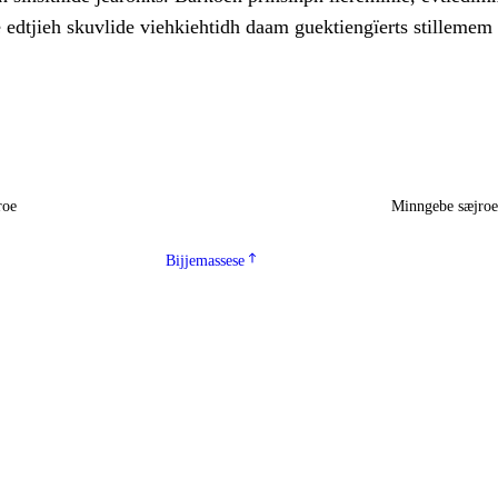
edtjieh skuvlide viehkiehtidh daam guektiengïerts stillemem
roe
Minngebe sæjro
Bijjemassese