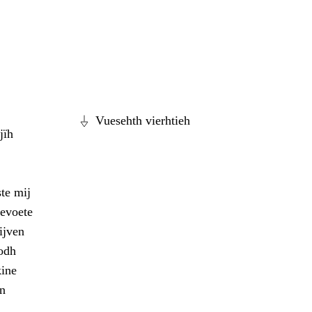
Vuesehth vierhtieh
jïh
te mij
tevoete
ijven
odh
kine
en