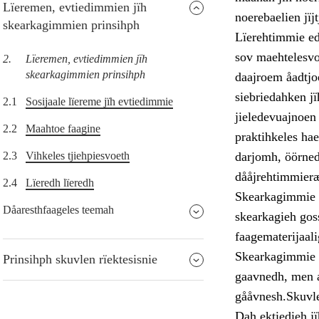
Lïeremen, evtiedimmien jïh
noerebaelien jïj
skearkagimmien prinsihph
Lïerehtimmie ed
sov maehtelesvo
2.
Lïeremen, evtiedimmien jïh
skearkagimmien prinsihph
daajroem åadtjoe
siebriedahken jï
2.1
Sosijaale lïereme jïh evtiedimmie
jieledevuajnoen 
2.2
Maahtoe faagine
praktihkeles hae
2.3
Vihkeles tjiehpiesvoeth
darjomh, öörned
dååjrehtimmier
2.4
Lïeredh lïeredh
Skearkagimmie s
Dåaresthfaageles teemah
skearkagieh goss
faagematerijaali
Skearkagimmie s
Prinsihph skuvlen rïektesisnie
gaavnedh, men a
gååvnesh.Skuvl
Dah ektiedieh jï