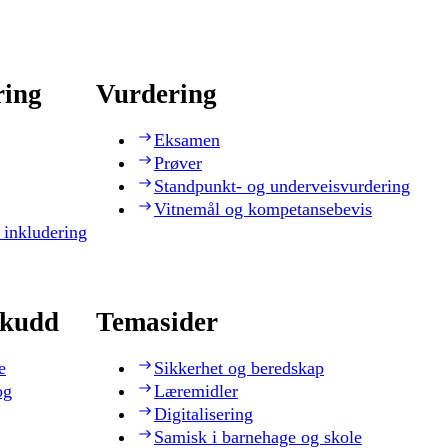
ring
Vurdering
Eksamen
Prøver
Standpunkt- og underveisvurdering
Vitnemål og kompetansebevis
 inkludering
skudd
Temasider
e
Sikkerhet og beredskap
og
Læremidler
Digitalisering
Samisk i barnehage og skole