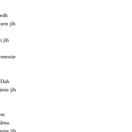
tedh
oem jïh
n jïh
ovmessie
. Dah
jmie jïh
sem
åtna.
mine jïh