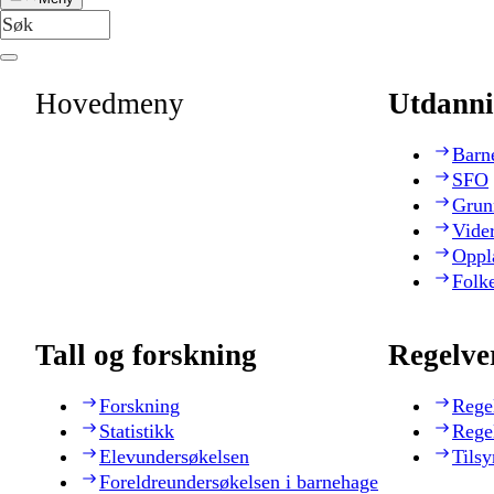
Hovedmeny
Utdanni
Barn
SFO
Grun
Vide
Oppl
Folk
Tall og forskning
Regelve
Forskning
Rege
Statistikk
Rege
Elevundersøkelsen
Tilsy
Foreldreundersøkelsen i barnehage