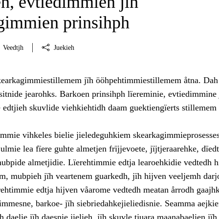
n, evtiedimmien jïh
gimmien prinsihph
Veedtjh
Juekieh
kearkagimmiestillemem jïh ööhpehtimmiestillemem åtna. Dah
nsitnide jearohks. Barkoen prinsihph lïereminie, evtiedimmine 
edtjieh skuvlide viehkiehtidh daam guektiengïerts stillemem
mie vihkeles bielie jieledeguhkiem skearkagimmieprosesses
ulmie lea fïere guhte almetjen frïjjevoete, jïjtjeraarehke, dïed
ubpide almetjidie. Lïerehtimmie edtja learoehkidie vedtedh h
m, mubpieh jïh veartenem guarkedh, jïh hijven veeljemh darj
ïerehtimmie edtja hijven våarome vedtedh meatan årrodh gaajh
immesne, barkoe- jïh siebriedahkejieliedisnie. Seamma aejki
 daelie jïh daesnie jielieh, jïh skuvle tjuara maanabaelien jïh