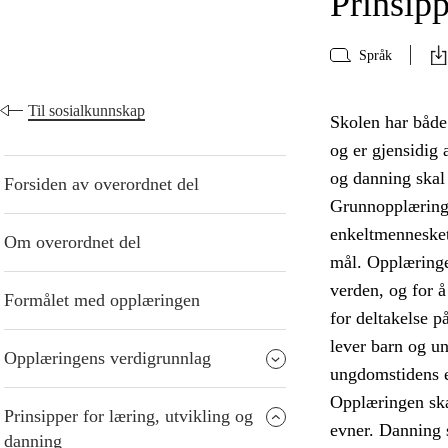
Prinsipp
Språk
Til sosialkunnskap
Skolen har både
og er gjensidig 
og danning skal 
Forsiden av overordnet del
Grunnopplæringe
enkeltmennesket
Om overordnet del
mål. Opplæringen
verden, og for å
Formålet med opplæringen
for deltakelse p
lever barn og u
Opplæringens verdigrunnlag
ungdomstidens 
Opplæringen ska
Prinsipper for læring, utvikling og
evner. Danning s
danning