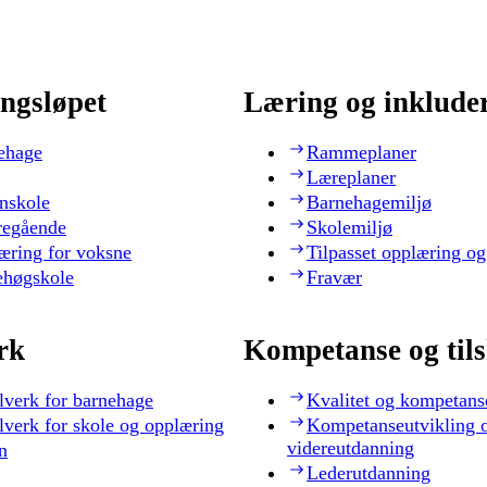
ngsløpet
Læring og inklude
ehage
Rammeplaner
Læreplaner
nskole
Barnehagemiljø
regående
Skolemiljø
æring for voksne
Tilpasset opplæring og
ehøgskole
Fravær
rk
Kompetanse og til
lverk for barnehage
Kvalitet og kompetans
lverk for skole og opplæring
Kompetanseutvikling 
videreutdanning
n
Lederutdanning