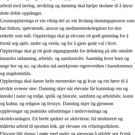
arbeid med læring, utvikling og danning skal hjelpe skolane til å løyse
dette doble oppdraget.
Grunnopplæringa er ein viktig del av ein livslang danningsprosess som
har fridom, sjølvstende, ansvar og medmenneskelegdom for den
enkelte som mål. Opplæringa skal gi elevane eit godt grunnlag for å
forstå seg sjølv, andre og verda, og for å gjere gode val i livet.
2.
Prinsipp for læring, utvikling og danning
Opplæringa skal gi eit godt utgangspunkt for deltaking på alle område
innanfor utdanning, arbeids- og samfunnsliv. Samtidig lever barn og
2.1
Sosial læring og utvikling
unge her og no, og skolen må anerkjenne eigenverdien i barndommen
2.2
Kompetanse i faga
og ungdomstida.
Opplæringa skal danne heile mennesket og gi kvar og ein høve til å
2.3
Grunnleggjande ferdigheiter
utvikle evnene sine. Danning skjer når elevane får kunnskap om og
2.4
Å lære å lære
innsikt i natur og miljø, språk og historie, samfunn og arbeidsliv, kunst
og kultur, og religion og livssyn. Danning skjer òg gjennom
Tverrfaglege tema
opplevingar og praktiske utfordringar i undervisninga og
skolekvardagen. Eit breitt spekter av aktivitetar, frå strukturert og
målretta arbeid til spontan leik, gir elevane ein erfaringsrikdom.
Elevane blir danna i møte med andre og gjennom å utfalde seg fysisk