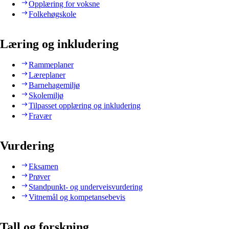
Opplæring for voksne
Folkehøgskole
Læring og inkludering
Rammeplaner
Læreplaner
Barnehagemiljø
Skolemiljø
Tilpasset opplæring og inkludering
Fravær
Vurdering
Eksamen
Prøver
Standpunkt- og underveisvurdering
Vitnemål og kompetansebevis
Tall og forskning