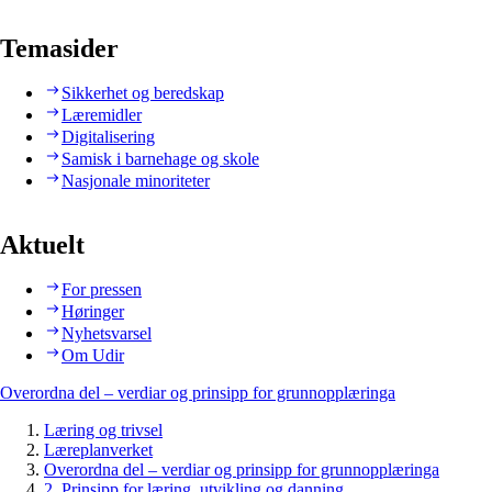
Temasider
Sikkerhet og beredskap
Læremidler
Digitalisering
Samisk i barnehage og skole
Nasjonale minoriteter
Aktuelt
For pressen
Høringer
Nyhetsvarsel
Om Udir
Overordna del – verdiar og prinsipp for grunnopplæringa
Læring og trivsel
Læreplanverket
Overordna del – verdiar og prinsipp for grunnopplæringa
2. Prinsipp for læring, utvikling og danning