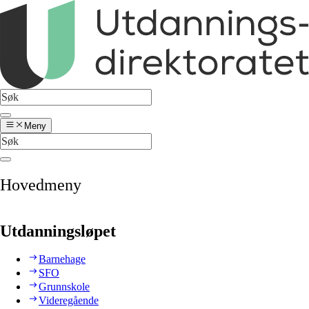
Meny
Hovedmeny
Utdanningsløpet
Barnehage
SFO
Grunnskole
Videregående