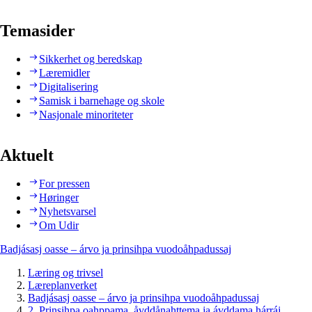
Temasider
Sikkerhet og beredskap
Læremidler
Digitalisering
Samisk i barnehage og skole
Nasjonale minoriteter
Aktuelt
For pressen
Høringer
Nyhetsvarsel
Om Udir
Badjásasj oasse – árvo ja prinsihpa vuodoåhpadussaj
Læring og trivsel
Læreplanverket
Badjásasj oasse – árvo ja prinsihpa vuodoåhpadussaj
2. Prinsihpa oahppama, åvddånahttema ja ávddama hárráj