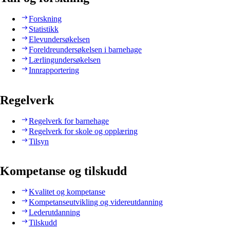
Forskning
Statistikk
Elevundersøkelsen
Foreldreundersøkelsen i barnehage
Lærlingundersøkelsen
Innrapportering
Regelverk
Regelverk for barnehage
Regelverk for skole og opplæring
Tilsyn
Kompetanse og tilskudd
Kvalitet og kompetanse
Kompetanseutvikling og videreutdanning
Lederutdanning
Tilskudd