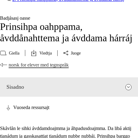
Badjásasj oasse
Prinsihpa oahppama,
åvddånahttema ja ávddama hárráj
Giella
Viedtja
Juoge
norsk for elever med tegnspråk
Sisadno
Vuoseda ressursajt
Skåvlån le sihki ávddamdoajmma ja åhpadusdoajmma. Da libá aktij
tjanádum ja gasskasattjat tjanádum nubbe nubbáj. Prinsihpa barggo