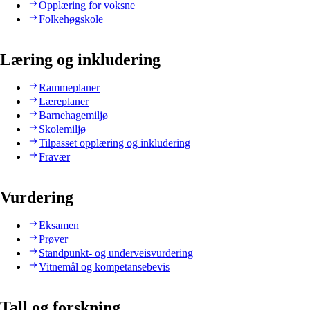
Opplæring for voksne
Folkehøgskole
Læring og inkludering
Rammeplaner
Læreplaner
Barnehagemiljø
Skolemiljø
Tilpasset opplæring og inkludering
Fravær
Vurdering
Eksamen
Prøver
Standpunkt- og underveisvurdering
Vitnemål og kompetansebevis
Tall og forskning