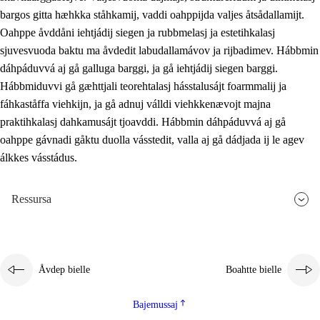
bargos gitta hæhkka ståhkamij, vaddi oahppijda valjes åtsådallamijt.
Oahppe åvddåni iehtjádij siegen ja rubbmelasj ja estetihkalasj
sjuvesvuoda baktu ma åvdedit labudallamávov ja rijbadimev. Hábbmin
dáhpáduvvá aj gå galluga barggi, ja gå iehtjádij siegen barggi.
Hábbmiduvvi gå gæhttjali teorehtalasj hásstalusájt foarmmalij ja
fáhkaståffa viehkijn, ja gå adnuj válldi viehkkenævojt majna
praktihkalasj dahkamusájt tjoavddi. Hábbmin dáhpáduvvá aj gå
oahppe gávnadi gåktu duolla vásstedit, valla aj gå dádjada ij le agev
álkkes vásstádus.
Ressursa
Åvdep bielle
Boahtte bielle
Bajemussaj