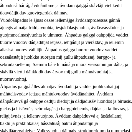
åhpadusá hárráj, åvddånibme ja ávddam galggá skåvlåjt viehkedit
tjoavdátjit dav guovtegerdak dåjmav.
Vuodoåhpadus le ájnas oasse iellemájge ávddamprosessas gånnå
ájnegis almatja friddjavuohta, iesjrádálasjvuohta, åvdåsvásstádus ja
guojmmealmasjvuohta le ulmmen. Åhpadus galggá oahppijda vaddet
buorre vuodov dádjadittjat ietjasa, iehtjádijt ja væráldav, ja iellemin
2.
Prinsihpa oahppama, åvddånahttema ja ávddama
allasisá buorev válljitjit. Åhpadus galggá buorre vuodov vaddet
hárráj
oassálastátjit juohkka suorgen mij gullu åhpadussaj, barggo- ja
sebrudakiellemij. Sæmmi bále li máná ja nuora viessomin jur dálla, ja
2.1
Sosiála oahppam ja åvddånibme
skåvllå viertti dåhkkidit dav árvov mij gullu mánnávuohtaj ja
2.2
Máhtudahka fágáj hárráj
nuorravuohtaj.
Åhpadus galggá ålles almatjav ávddadit ja vaddet juohkkahattjaj
2.3
Vuodulasj tjehpudagá
máhttelisvodav ietjasa máhtukvuodav åvddånahttet. Ávddam
2.4
Oahppat oahppat
dáhpáduvvá gå oahppe oadtju diedojt ja dádjadusáv luondos ja birrasis,
gielas ja histåvrås, sebrudagás ja barggoiellemis, dájdas ja kultuvras, ja
Doaresfágalasj tiemá
religijåvnås ja iellemvuojnos. Ávddam dáhpáduvvá aj åtsådallamij
baktu ja praktihkalasj hásstalusáj baktu åhpadattijn ja
skåvllåárggabiejve. Valjesvuohta dåjmajs, struktureridum ja ulmmelasj