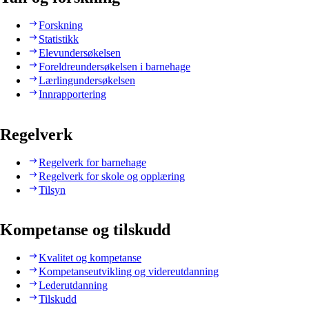
Forskning
Statistikk
Elevundersøkelsen
Foreldreundersøkelsen i barnehage
Lærlingundersøkelsen
Innrapportering
Regelverk
Regelverk for barnehage
Regelverk for skole og opplæring
Tilsyn
Kompetanse og tilskudd
Kvalitet og kompetanse
Kompetanseutvikling og videreutdanning
Lederutdanning
Tilskudd