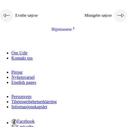
Evtebe sæjroe
Minngebe sæjroe
Bijjemassese
Om Udir
Kontakt oss
Presse
Nyhetsvarsel
English pages
Personvern
Tilgjengelighetserklæring
Informasjonskapsler
Facebook
LinkedIn