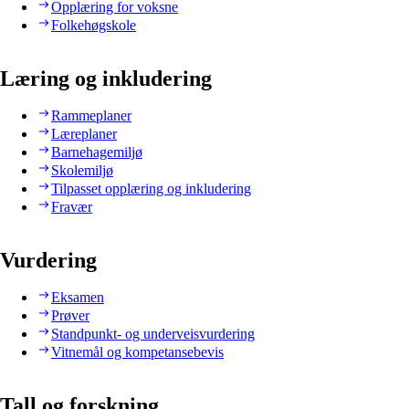
Opplæring for voksne
Folkehøgskole
Læring og inkludering
Rammeplaner
Læreplaner
Barnehagemiljø
Skolemiljø
Tilpasset opplæring og inkludering
Fravær
Vurdering
Eksamen
Prøver
Standpunkt- og underveisvurdering
Vitnemål og kompetansebevis
Tall og forskning