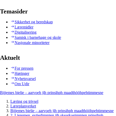
Temasider
Sikkerhet og beredskap
Læremidler
Digitalisering
Samisk i barnehage og skole
Nasjonale minoriteter
Aktuelt
For pressen
Høringer
Nyhetsvarsel
Om Udir
Bijjemes bielie – aarvoeh jïh prinsihph maadthööhpehtimmesne
Læring og trivsel
Læreplanverket
Bijjemes bielie – aarvoeh jïh prinsihph maadthööhpehtimmesne
2. Lïeremen, evtiedimmien jïh skearkagimmien prinsihph