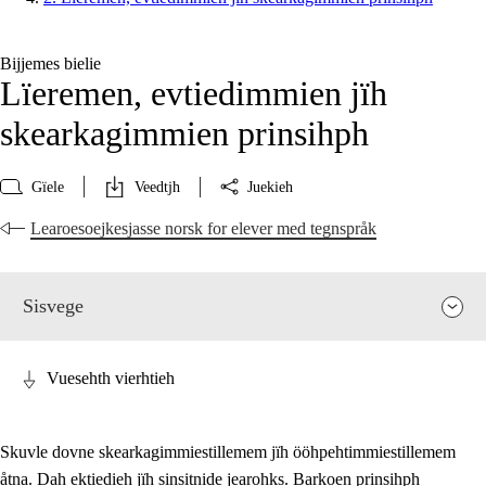
Bijjemes bielie
Lïeremen, evtiedimmien jïh
skearkagimmien prinsihph
Gïele
Veedtjh
Juekieh
Learoesoejkesjasse norsk for elever med tegnspråk
Sisvege
Vuesehth vierhtieh
Skuvle dovne skearkagimmiestillemem jïh ööhpehtimmiestillemem
åtna. Dah ektiedieh jïh sinsitnide jearohks. Barkoen prinsihph