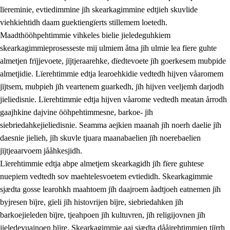
lïereminie, evtiedimmine jïh skearkagimmine edtjieh skuvlide
viehkiehtidh daam guektiengïerts stillemem loetedh.
Maadthööhpehtimmie vihkeles bielie jieledeguhkiem
skearkagimmieprosesseste mij ulmiem åtna jïh ulmie lea fïere guhte
almetjen frïjjevoete, jïjtjeraarehke, dïedtevoete jïh goerkesem mubpide
almetjidie. Lïerehtimmie edtja learoehkidie vedtedh hijven våaromem
2.
Lïeremen, evtiedimmien jïh skearkagimmien prinsihph
jïjtsem, mubpieh jïh veartenem guarkedh, jïh hijven veeljemh darjodh
jieliedisnie. Lïerehtimmie edtja hijven våarome vedtedh meatan årrodh
2.1
Sosijaale lïereme jïh evtiedimmie
gaajhkine dajvine ööhpehtimmesne, barkoe- jïh
2.2
Maahtoe faagine
siebriedahkejieliedisnie. Seamma aejkien maanah jïh noerh daelie jïh
daesnie jielieh, jïh skuvle tjuara maanabaelien jïh noerebaelien
2.3
Vihkeles tjiehpiesvoeth
jïjtjeaarvoem jååhkesjidh.
2.4
Lïeredh lïeredh
Lïerehtimmie edtja abpe almetjem skearkagidh jïh fïere guhtese
nuepiem vedtedh sov maehtelesvoetem evtiedidh. Skearkagimmie
Dåaresthfaageles teemah
sjædta gosse learohkh maahtoem jïh daajroem åadtjoeh eatnemen jïh
byjresen bïjre, gïeli jïh histovrijen bïjre, siebriedahken jïh
barkoejieleden bïjre, tjeahpoen jïh kultuvren, jïh religijovnen jïh
jieledevuajnoen bïjre. Skearkagimmie aaj sjædta dååjrehtimmien tjïrrh