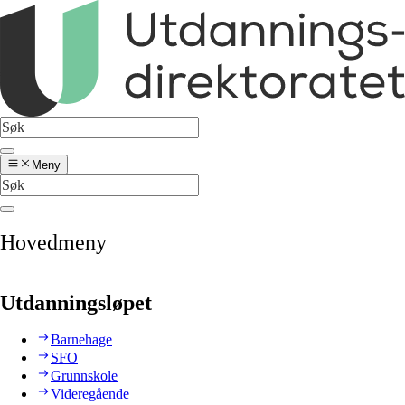
Meny
Hovedmeny
Utdanningsløpet
Barnehage
SFO
Grunnskole
Videregående