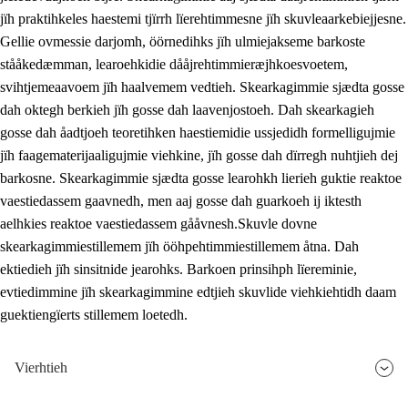
jïh praktihkeles haestemi tjïrrh lïerehtimmesne jïh skuvleaarkebiejjesne.
Gellie ovmessie darjomh, öörnedihks jïh ulmiejakseme barkoste
stååkedæmman, learoehkidie dååjrehtimmieræjhkoesvoetem,
svihtjemeaavoem jïh haalvemem vedtieh. Skearkagimmie sjædta gosse
dah oktegh berkieh jïh gosse dah laavenjostoeh. Dah skearkagieh
gosse dah åadtjoeh teoretihken haestiemidie ussjedidh formelligujmie
jïh faagematerijaaligujmie viehkine, jïh gosse dah dïrregh nuhtjieh dej
barkosne. Skearkagimmie sjædta gosse learohkh lierieh guktie reaktoe
vaestiedassem gaavnedh, men aaj gosse dah guarkoeh ij iktesth
aelhkies reaktoe vaestiedassem gååvnesh.Skuvle dovne
skearkagimmiestillemem jïh ööhpehtimmiestillemem åtna. Dah
ektiedieh jïh sinsitnide jearohks. Barkoen prinsihph lïereminie,
evtiedimmine jïh skearkagimmine edtjieh skuvlide viehkiehtidh daam
guektiengïerts stillemem loetedh.
Vierhtieh