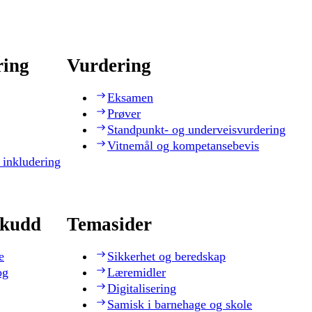
ring
Vurdering
Eksamen
Prøver
Standpunkt- og underveisvurdering
Vitnemål og kompetansebevis
 inkludering
skudd
Temasider
e
Sikkerhet og beredskap
og
Læremidler
Digitalisering
Samisk i barnehage og skole