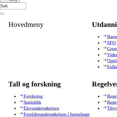
Hovedmeny
Utdanni
Barn
SFO
Grun
Vide
Oppl
Folk
Tall og forskning
Regelve
Forskning
Rege
Statistikk
Rege
Elevundersøkelsen
Tilsy
Foreldreundersøkelsen i barnehage