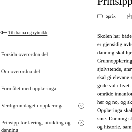
Prinsipp
Språk
Til drama og rytmikk
Skolen har både
er gjensidig avh
danning skal hje
Forsida overordna del
Grunnopplæringa
sjølvstende, an
Om overordna del
skal gi elevane 
gode val i livet
Formålet med opplæringa
område innanfor
her og no, og s
Verdigrunnlaget i opplæringa
Opplæringa skal
sine. Danning sk
Prinsipp for læring, utvikling og
og historie, sam
danning