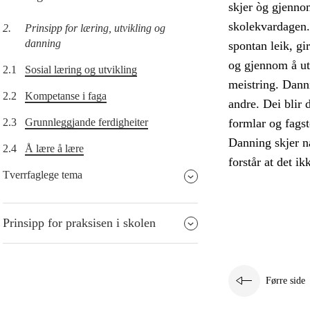
skjer òg gjenno
skolekvardagen. E
2.
Prinsipp for læring, utvikling og
danning
spontan leik, gi
og gjennom å utf
2.1
Sosial læring og utvikling
meistring. Dann
2.2
Kompetanse i faga
andre. Dei blir 
2.3
Grunnleggjande ferdigheiter
formlar og fagst
Danning skjer nå
2.4
Å lære å lære
forstår at det ikk
Tverrfaglege tema
Prinsipp for praksisen i skolen
Førre side