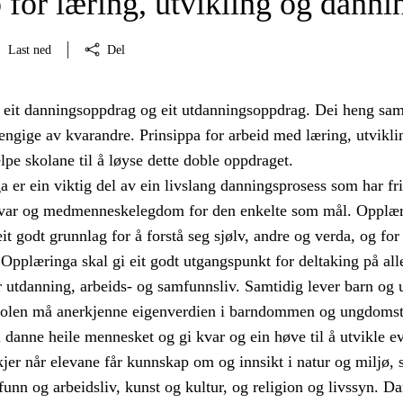
 for læring, utvikling og danni
Last ned
Del
 eit danningsoppdrag og eit utdanningsoppdrag. Dei heng sa
engige av kvarandre. Prinsippa for arbeid med læring, utvikli
lpe skolane til å løyse dette doble oppdraget.
 er ein viktig del av ein livslang danningsprosess som har fr
svar og medmenneskelegdom for den enkelte som mål. Opplæ
eit godt grunnlag for å forstå seg sjølv, andre og verda, og for
. Opplæringa skal gi eit godt utgangspunkt for deltaking på all
 utdanning, arbeids- og samfunnsliv. Samtidig lever barn og 
kolen må anerkjenne eigenverdien i barndommen og ungdomst
 danne heile mennesket og gi kvar og ein høve til å utvikle e
jer når elevane får kunnskap om og innsikt i natur og miljø, 
funn og arbeidsliv, kunst og kultur, og religion og livssyn. D