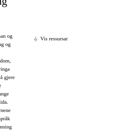
ng
man og
Vis ressursar
ng og
idom,
ringa
 å gjere
e
unge
ida.
vnene
språk
anning