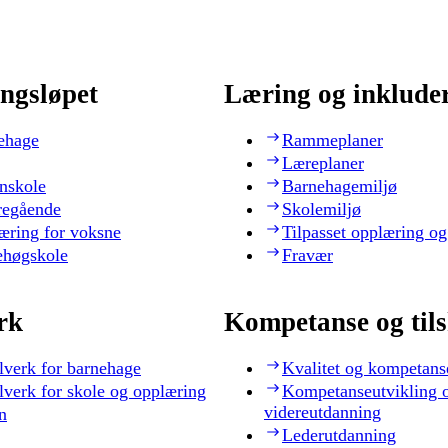
ngsløpet
Læring og inklude
ehage
Rammeplaner
Læreplaner
nskole
Barnehagemiljø
regående
Skolemiljø
æring for voksne
Tilpasset opplæring og
ehøgskole
Fravær
rk
Kompetanse og til
lverk for barnehage
Kvalitet og kompetans
lverk for skole og opplæring
Kompetanseutvikling 
videreutdanning
n
Lederutdanning