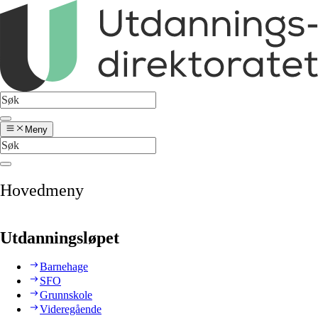
Meny
Hovedmeny
Utdanningsløpet
Barnehage
SFO
Grunnskole
Videregående