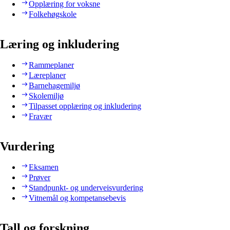
Opplæring for voksne
Folkehøgskole
Læring og inkludering
Rammeplaner
Læreplaner
Barnehagemiljø
Skolemiljø
Tilpasset opplæring og inkludering
Fravær
Vurdering
Eksamen
Prøver
Standpunkt- og underveisvurdering
Vitnemål og kompetansebevis
Tall og forskning