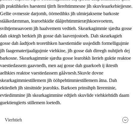
jïh praktihkeles haestemi tjïrrh lïerehtimmesne jïh skuvleaarkebiejjesne.
Gellie ovmessie darjomh, öörnedihks jïh ulmiejakseme barkoste
stååkedæmman, learoehkidie dååjrehtimmieræjhkoesvoetem,
svihtjemeaavoem jïh haalvemem vedtieh. Skearkagimmie sjædta gosse
dah oktegh berkieh jïh gosse dah laavenjostoeh. Dah skearkagieh
gosse dah åadtjoeh teoretihken haestiemidie ussjedidh formelligujmie
jïh faagematerijaaligujmie viehkine, jïh gosse dah dïrregh nuhtjieh dej
barkosne. Skearkagimmie sjædta gosse learohkh lierieh guktie reaktoe
vaestiedassem gaavnedh, men aaj gosse dah guarkoeh ij iktesth
aelhkies reaktoe vaestiedassem gååvnesh.Skuvle dovne
skearkagimmiestillemem jïh ööhpehtimmiestillemem åtna. Dah
ektiedieh jïh sinsitnide jearohks. Barkoen prinsihph lïereminie,
evtiedimmine jïh skearkagimmine edtjieh skuvlide viehkiehtidh daam
guektiengïerts stillemem loetedh.
Vierhtieh