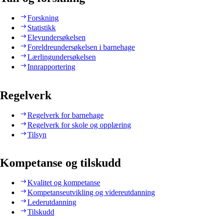
Forskning
Statistikk
Elevundersøkelsen
Foreldreundersøkelsen i barnehage
Lærlingundersøkelsen
Innrapportering
Regelverk
Regelverk for barnehage
Regelverk for skole og opplæring
Tilsyn
Kompetanse og tilskudd
Kvalitet og kompetanse
Kompetanseutvikling og videreutdanning
Lederutdanning
Tilskudd