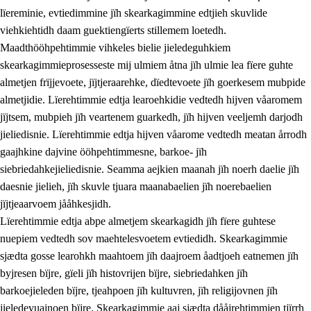
lïereminie, evtiedimmine jïh skearkagimmine edtjieh skuvlide
viehkiehtidh daam guektiengïerts stillemem loetedh.
Maadthööhpehtimmie vihkeles bielie jieledeguhkiem
skearkagimmieprosesseste mij ulmiem åtna jïh ulmie lea fïere guhte
almetjen frïjjevoete, jïjtjeraarehke, dïedtevoete jïh goerkesem mubpide
almetjidie. Lïerehtimmie edtja learoehkidie vedtedh hijven våaromem
2.
Lïeremen, evtiedimmien jïh skearkagimmien prinsihph
jïjtsem, mubpieh jïh veartenem guarkedh, jïh hijven veeljemh darjodh
jieliedisnie. Lïerehtimmie edtja hijven våarome vedtedh meatan årrodh
2.1
Sosijaale lïereme jïh evtiedimmie
gaajhkine dajvine ööhpehtimmesne, barkoe- jïh
2.2
Maahtoe faagine
siebriedahkejieliedisnie. Seamma aejkien maanah jïh noerh daelie jïh
daesnie jielieh, jïh skuvle tjuara maanabaelien jïh noerebaelien
2.3
Vihkeles tjiehpiesvoeth
jïjtjeaarvoem jååhkesjidh.
2.4
Lïeredh lïeredh
Lïerehtimmie edtja abpe almetjem skearkagidh jïh fïere guhtese
nuepiem vedtedh sov maehtelesvoetem evtiedidh. Skearkagimmie
Dåaresthfaageles teemah
sjædta gosse learohkh maahtoem jïh daajroem åadtjoeh eatnemen jïh
byjresen bïjre, gïeli jïh histovrijen bïjre, siebriedahken jïh
barkoejieleden bïjre, tjeahpoen jïh kultuvren, jïh religijovnen jïh
jieledevuajnoen bïjre. Skearkagimmie aaj sjædta dååjrehtimmien tjïrrh