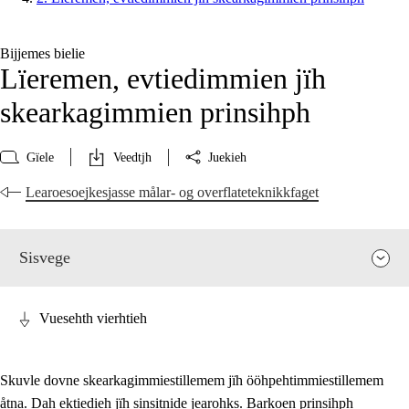
Bijjemes bielie
Lïeremen, evtiedimmien jïh
skearkagimmien prinsihph
Gïele
Veedtjh
Juekieh
Learoesoejkesjasse målar- og overflateteknikkfaget
Sisvege
Vuesehth vierhtieh
Skuvle dovne skearkagimmiestillemem jïh ööhpehtimmiestillemem
åtna. Dah ektiedieh jïh sinsitnide jearohks. Barkoen prinsihph