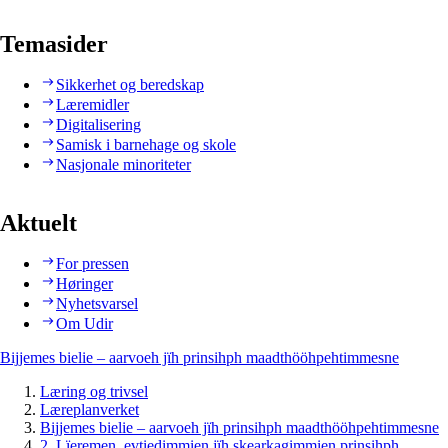
Temasider
Sikkerhet og beredskap
Læremidler
Digitalisering
Samisk i barnehage og skole
Nasjonale minoriteter
Aktuelt
For pressen
Høringer
Nyhetsvarsel
Om Udir
Bijjemes bielie – aarvoeh jïh prinsihph maadthööhpehtimmesne
Læring og trivsel
Læreplanverket
Bijjemes bielie – aarvoeh jïh prinsihph maadthööhpehtimmesne
2. Lïeremen, evtiedimmien jïh skearkagimmien prinsihph