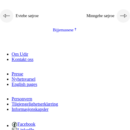
Evtebe sæjroe
Minngebe sæjroe
Bijjemassese
Om Udir
Kontakt oss
Presse
Nyhetsvarsel
English pages
Personvern
Tilgjengelighetserklæring
Informasjonskapsler
Facebook
LinkedIn