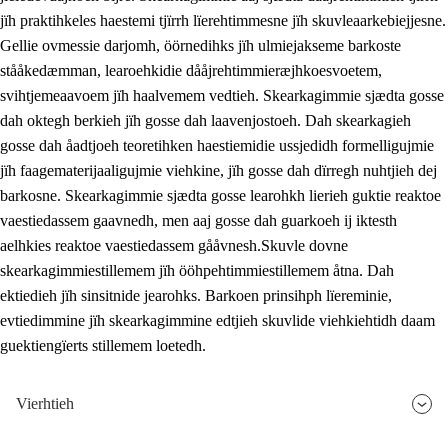
jïh praktihkeles haestemi tjïrrh lïerehtimmesne jïh skuvleaarkebiejjesne.
Gellie ovmessie darjomh, öörnedihks jïh ulmiejakseme barkoste
stååkedæmman, learoehkidie dååjrehtimmieræjhkoesvoetem,
svihtjemeaavoem jïh haalvemem vedtieh. Skearkagimmie sjædta gosse
dah oktegh berkieh jïh gosse dah laavenjostoeh. Dah skearkagieh
gosse dah åadtjoeh teoretihken haestiemidie ussjedidh formelligujmie
jïh faagematerijaaligujmie viehkine, jïh gosse dah dïrregh nuhtjieh dej
barkosne. Skearkagimmie sjædta gosse learohkh lierieh guktie reaktoe
vaestiedassem gaavnedh, men aaj gosse dah guarkoeh ij iktesth
aelhkies reaktoe vaestiedassem gååvnesh.Skuvle dovne
skearkagimmiestillemem jïh ööhpehtimmiestillemem åtna. Dah
ektiedieh jïh sinsitnide jearohks. Barkoen prinsihph lïereminie,
evtiedimmine jïh skearkagimmine edtjieh skuvlide viehkiehtidh daam
guektiengïerts stillemem loetedh.
Vierhtieh