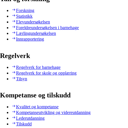
Forskning
Statistikk
Elevundersøkelsen
Foreldreundersøkelsen i barnehage
Lærlingundersøkelsen
Innrapportering
Regelverk
Regelverk for barnehage
Regelverk for skole og opplæring
Tilsyn
Kompetanse og tilskudd
Kvalitet og kompetanse
Kompetanseutvikling og videreutdanning
Lederutdanning
Tilskudd