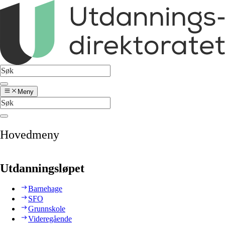
Meny
Hovedmeny
Utdanningsløpet
Barnehage
SFO
Grunnskole
Videregående