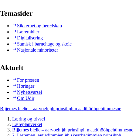
Temasider
Sikkerhet og beredskap
Læremidler
Digitalisering
Samisk i barnehage og skole
Nasjonale minoriteter
Aktuelt
For pressen
Høringer
Nyhetsvarsel
Om Udir
Bijjemes bielie – aarvoeh jïh prinsihph maadthööhpehtimmesne
Læring og trivsel
Læreplanverket
Bijjemes bielie – aarvoeh jïh prinsihph maadthööhpehtimmesne
2. Lïeremen, evtiedimmien jïh skearkagimmien prinsihph