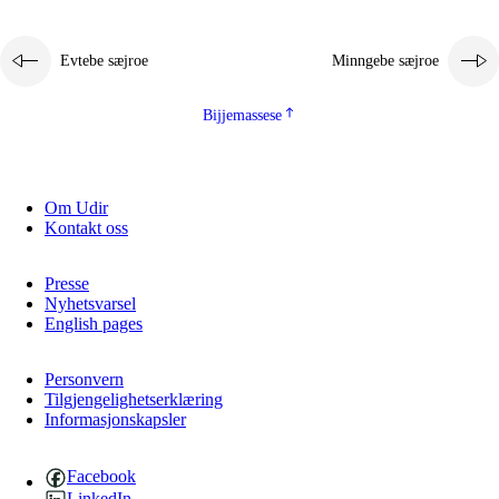
Evtebe sæjroe
Minngebe sæjroe
Bijjemassese
Om Udir
Kontakt oss
Presse
Nyhetsvarsel
English pages
Personvern
Tilgjengelighetserklæring
Informasjonskapsler
Facebook
LinkedIn