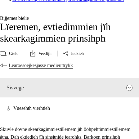
Bijjemes bielie
Lïeremen, evtiedimmien jïh
skearkagimmien prinsihph
Gïele
Veedtjh
Juekieh
Learoesoejkesjasse medieuttrykk
Sisvege
Vuesehth vierhtieh
Skuvle dovne skearkagimmiestillemem jïh ööhpehtimmiestillemem
åtna. Dah ektiedieh jïh sinsitnide jearohks. Barkoen prinsihph