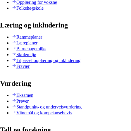
Opplæring for voksne
Folkehøgskole
Læring og inkludering
Rammeplaner
Læreplaner
Barnehagemiljø
Skolemiljø
Tilpasset opplæring og inkludering
Fravær
Vurdering
Eksamen
Prøver
Standpunkt- og underveisvurdering
Vitnemål og kompetansebevis
Tall og forskning