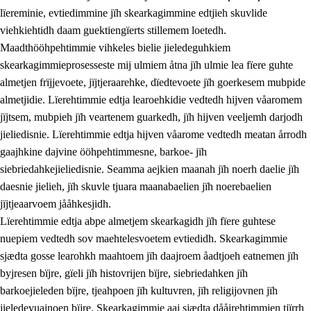
lïereminie, evtiedimmine jïh skearkagimmine edtjieh skuvlide
viehkiehtidh daam guektiengïerts stillemem loetedh.
Maadthööhpehtimmie vihkeles bielie jieledeguhkiem
skearkagimmieprosesseste mij ulmiem åtna jïh ulmie lea fïere guhte
almetjen frïjjevoete, jïjtjeraarehke, dïedtevoete jïh goerkesem mubpide
almetjidie. Lïerehtimmie edtja learoehkidie vedtedh hijven våaromem
2.
Lïeremen, evtiedimmien jïh skearkagimmien prinsihph
jïjtsem, mubpieh jïh veartenem guarkedh, jïh hijven veeljemh darjodh
jieliedisnie. Lïerehtimmie edtja hijven våarome vedtedh meatan årrodh
2.1
Sosijaale lïereme jïh evtiedimmie
gaajhkine dajvine ööhpehtimmesne, barkoe- jïh
2.2
Maahtoe faagine
siebriedahkejieliedisnie. Seamma aejkien maanah jïh noerh daelie jïh
daesnie jielieh, jïh skuvle tjuara maanabaelien jïh noerebaelien
2.3
Vihkeles tjiehpiesvoeth
jïjtjeaarvoem jååhkesjidh.
2.4
Lïeredh lïeredh
Lïerehtimmie edtja abpe almetjem skearkagidh jïh fïere guhtese
nuepiem vedtedh sov maehtelesvoetem evtiedidh. Skearkagimmie
Dåaresthfaageles teemah
sjædta gosse learohkh maahtoem jïh daajroem åadtjoeh eatnemen jïh
byjresen bïjre, gïeli jïh histovrijen bïjre, siebriedahken jïh
barkoejieleden bïjre, tjeahpoen jïh kultuvren, jïh religijovnen jïh
jieledevuajnoen bïjre. Skearkagimmie aaj sjædta dååjrehtimmien tjïrrh