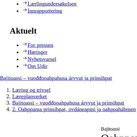
Lærlingundersøkelsen
Innrapportering
Aktuelt
For pressen
Høringer
Nyhetsvarsel
Om Udir
Bajitoassi – vuođđooahpahusa árvvut ja prinsihpat
Læring og trivsel
Læreplanverket
Bajitoassi – vuođđooahpahusa árvvut ja prinsihpat
2. Oahppama prinsihpat, ovdáneapmi ja oahppahábmen
Bajitoassi