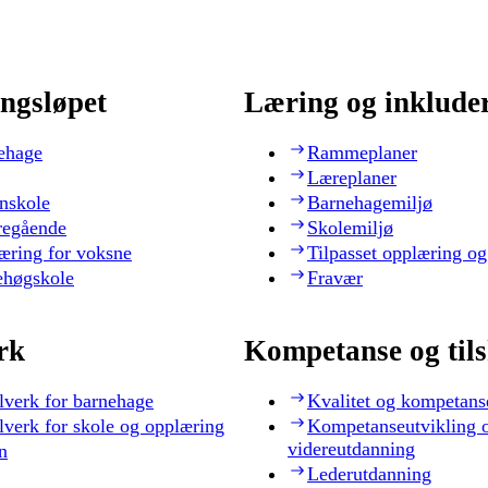
ngsløpet
Læring og inklude
ehage
Rammeplaner
Læreplaner
nskole
Barnehagemiljø
regående
Skolemiljø
æring for voksne
Tilpasset opplæring og
ehøgskole
Fravær
rk
Kompetanse og til
lverk for barnehage
Kvalitet og kompetans
lverk for skole og opplæring
Kompetanseutvikling 
videreutdanning
n
Lederutdanning