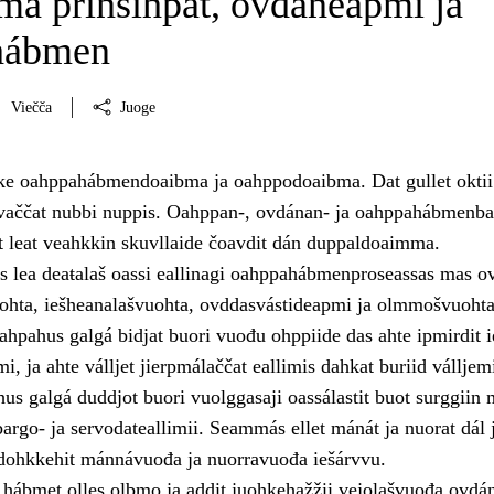
a prinsihpat, ovdáneapmi ja
hábmen
Viečča
Juoge
hke oahppahábmendoaibma ja oahppodoaibma. Dat gullet oktii 
javaččat nubbi nuppis. Oahppan-, ovdánan- ja oahppahábmenb
et leat veahkkin skuvllaide čoavdit dán duppaldoaimma.
lea deaŧalaš oassi eallinagi oahppahábmenproseassas mas ov
ohta, iešheanalašvuohta, ovddasvástideapmi ja olmmošvuohta
ahpahus galgá bidjat buori vuođu ohppiide das ahte ipmirdit i
i, ja ahte válljet jierpmálaččat eallimis dahkat buriid válljem
us galgá duddjot buori vuolggasaji oassálastit buot surggiin 
argo- ja servodateallimii. Seammás ellet mánát ja nuorat dál 
 dohkkehit mánnávuođa ja nuorravuođa iešárvvu.
hábmet olles olbmo ja addit juohkehažžii vejolašvuođa ovdán