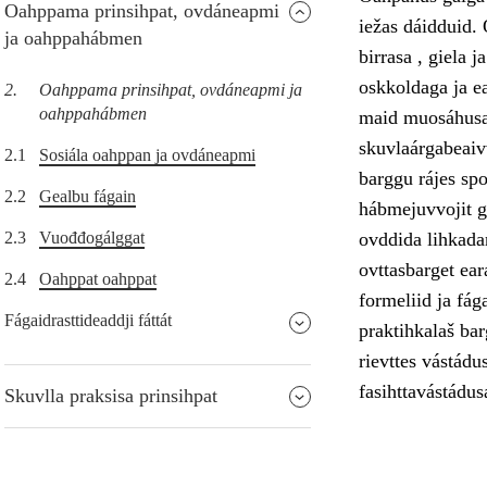
Oahppama prinsihpat, ovdáneapmi
iežas dáidduid
ja oahppahábmen
birrasa , giela j
oskkoldaga ja e
2.
Oahppama prinsihpat, ovdáneapmi ja
oahppahábmen
maid muosáhusai
skuvlaárgabeaivv
2.1
Sosiála oahppan ja ovdáneapmi
barggu rájes sp
2.2
Gealbu fágain
hábmejuvvojit go
2.3
Vuođđogálggat
ovddida lihkada
ovttasbarget ear
2.4
Oahppat oahppat
formeliid ja fág
Fágaidrasttideaddji fáttát
praktihkalaš ba
rievttes vástádu
fasihttavástádus
Skuvlla praksisa prinsihpat