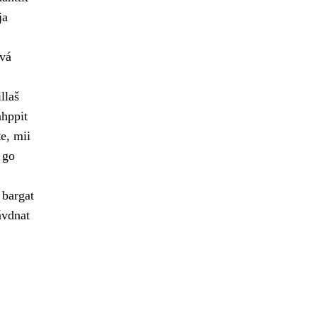
ja
vvá
llaš
ahppit
e, mii
 go
 bargat
ávdnat