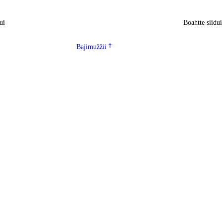
ui
Boahtte siidu
Bajimužžii