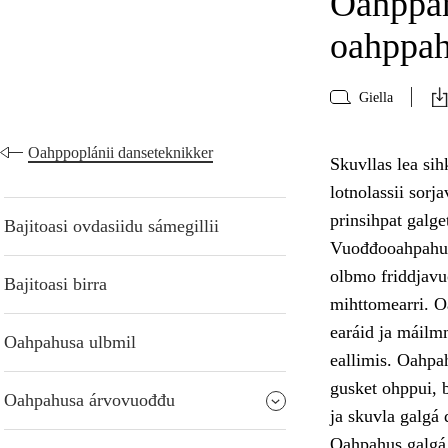
Oahppam
oahppa
Giella
Oahppoplánii danseteknikker
Skuvllas lea si
lotnolassii sor
prinsihpat galg
Bajitoasi ovdasiidu sámegillii
Vuođđooahpahus 
olbmo friddjavu
Bajitoasi birra
mihttomearri. O
earáid ja máilmm
Oahpahusa ulbmil
eallimis. Oahpah
gusket ohppui, b
Oahpahusa árvovuođđu
ja skuvla galgá
Oahpahus galgá 