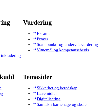
ring
Vurdering
Eksamen
Prøver
Standpunkt- og underveisvurdering
Vitnemål og kompetansebevis
 inkludering
skudd
Temasider
e
Sikkerhet og beredskap
og
Læremidler
Digitalisering
Samisk i barnehage og skole