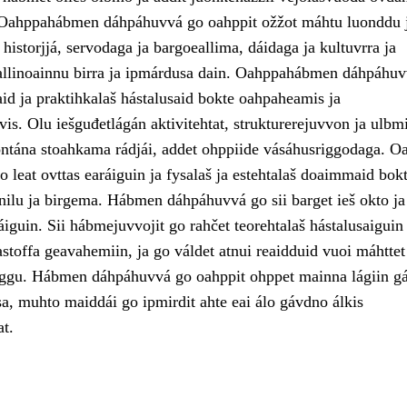
. Oahppahábmen dáhpáhuvvá go oahppit ožžot máhtu luonddu 
a historjjá, servodaga ja bargoeallima, dáidaga ja kultuvrra ja
allinoainnu birra ja ipmárdusa dain. Oahppahábmen dáhpáhu
d ja praktihkalaš hástalusaid bokte oahpaheamis ja
is. Olu iešguđetlágán aktivitehtat, strukturerejuvvon ja ulbmi
ontána stoahkama rádjái, addet ohppiide vásáhusriggodaga. O
 leat ovttas earáiguin ja fysalaš ja estehtalaš doaimmaid bokt
nilu ja birgema. Hábmen dáhpáhuvvá go sii barget ieš okto ja
áiguin. Sii hábmejuvvojit go rahčet teorehtalaš hástalusaiguin
astoffa geavahemiin, ja go váldet atnui reaidduid vuoi máhttet
rggu. Hábmen dáhpáhuvvá go oahppit ohppet mainna lágiin g
sa, muhto maiddái go ipmirdit ahte eai álo gávdno álkis
at.