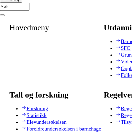
Hovedmeny
Utdanni
Barn
SFO
Grun
Vide
Oppl
Folk
Tall og forskning
Regelve
Forskning
Rege
Statistikk
Rege
Elevundersøkelsen
Tilsy
Foreldreundersøkelsen i barnehage