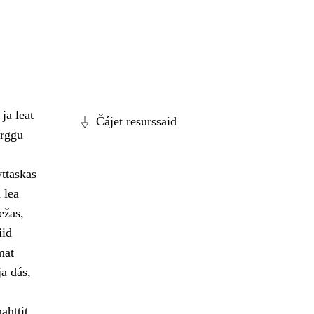
ja leat
Čájet resurssaid
arggu
ttaskas
 lea
ežas,
iid
mat
ja dás,
ahttit