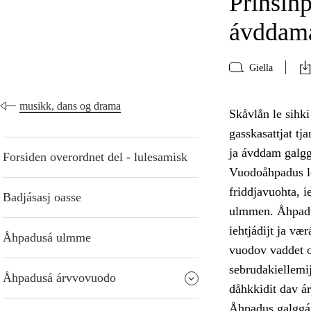
Prinsih
ávddama
Giella
musikk, dans og drama
Skåvlån le sihk
gasskasattjat t
ja ávddam galgg
Forsiden overordnet del - lulesamisk
Vuodoåhpadus le
friddjavuohta, 
Badjásasj oasse
ulmmen. Åhpadus
iehtjádijt ja væ
Åhpadusá ulmme
vuodov vaddet oa
sebrudakiellemij
Åhpadusá árvvovuodo
dåhkkidit dav á
Åhpadus galggá 