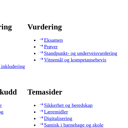
ring
Vurdering
Eksamen
Prøver
Standpunkt- og underveisvurdering
Vitnemål og kompetansebevis
 inkludering
skudd
Temasider
e
Sikkerhet og beredskap
og
Læremidler
Digitalisering
Samisk i barnehage og skole