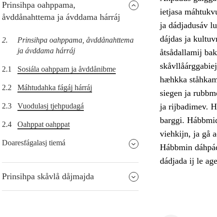
Prinsihpa oahppama,
ietjasa máhtukv
åvddånahttema ja ávddama hárráj
ja dádjadusáv lu
dájdas ja kultu
2.
Prinsihpa oahppama, åvddånahttema
ja ávddama hárráj
åtsådallamij bak
skåvllåárggabiej
2.1
Sosiála oahppam ja åvddånibme
hæhkka ståhkami
2.2
Máhtudahka fágáj hárráj
siegen ja rubbm
2.3
Vuodulasj tjehpudagá
ja rijbadimev. H
barggi. Hábbmidu
2.4
Oahppat oahppat
viehkijn, ja gå 
Doaresfágalasj tiemá
Hábbmin dáhpádu
dádjada ij le ag
Prinsihpa skåvlå dåjmajda