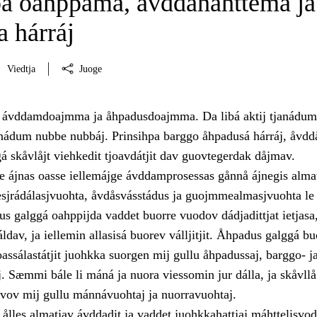
pa oahppama, åvddånahttema ja
 hárráj
Viedtja
Juoge
i ávddamdoajmma ja åhpadusdoajmma. Da libá aktij tjanádum
janádum nubbe nubbáj. Prinsihpa barggo åhpadusá hárráj, åvd
á skåvlåjt viehkedit tjoavdátjit dav guovtegerdak dåjmav.
 ájnas oasse iellemájge ávddamprosessas gånnå ájnegis alma
iesjrádálasjvuohta, åvdåsvásstádus ja guojmmealmasjvuohta le
 galggá oahppijda vaddet buorre vuodov dádjadittjat ietjasa
ráldav, ja iellemin allasisá buorev válljitjit. Åhpadus galggá bu
ssálastátjit juohkka suorgen mij gullu åhpadussaj, barggo- j
. Sæmmi bále li máná ja nuora viessomin jur dálla, ja skåvllå 
rvov mij gullu mánnávuohtaj ja nuorravuohtaj.
ålles almatjav ávddadit ja vaddet juohkkahattjaj máhttelisvo