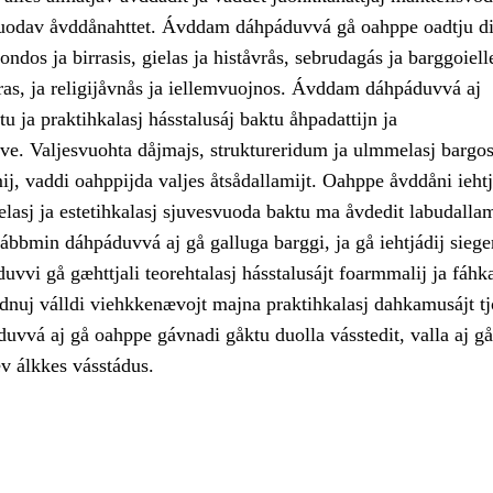
uodav åvddånahttet. Ávddam dáhpáduvvá gå oahppe oadtju di
ondos ja birrasis, gielas ja histåvrås, sebrudagás ja barggoiell
vras, ja religijåvnås ja iellemvuojnos. Ávddam dáhpáduvvá aj
tu ja praktihkalasj hásstalusáj baktu åhpadattijn ja
ve. Valjesvuohta dåjmajs, struktureridum ja ulmmelasj bargos
j, vaddi oahppijda valjes åtsådallamijt. Oahppe åvddåni iehtj
elasj ja estetihkalasj sjuvesvuoda baktu ma åvdedit labudall
ábbmin dáhpáduvvá aj gå galluga barggi, ja gå iehtjádij siege
vvi gå gæhttjali teorehtalasj hásstalusájt foarmmalij ja fáhka
adnuj válldi viehkkenævojt majna praktihkalasj dahkamusájt t
vvá aj gå oahppe gávnadi gåktu duolla vásstedit, valla aj gå
ev álkkes vásstádus.