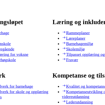
ngsløpet
Læring og inklude
ehage
Rammeplaner
Læreplaner
nskole
Barnehagemiljø
regående
Skolemiljø
æring for voksne
Tilpasset opplæring og
ehøgskole
Fravær
rk
Kompetanse og til
lverk for barnehage
Kvalitet og kompetans
lverk for skole og opplæring
Kompetanseutvikling 
videreutdanning
n
Lederutdanning