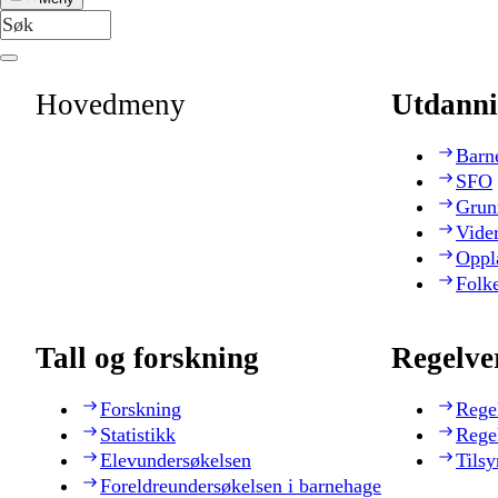
Hovedmeny
Utdanni
Barn
SFO
Grun
Vide
Oppl
Folk
Tall og forskning
Regelve
Forskning
Rege
Statistikk
Rege
Elevundersøkelsen
Tilsy
Foreldreundersøkelsen i barnehage