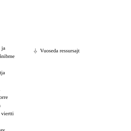
 ja
Vuoseda ressursajt
dånibme
tja
,
orre
a
viertti
dav