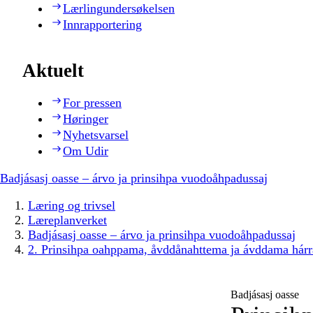
Lærlingundersøkelsen
Innrapportering
Aktuelt
For pressen
Høringer
Nyhetsvarsel
Om Udir
Badjásasj oasse – árvo ja prinsihpa vuodoåhpadussaj
Læring og trivsel
Læreplanverket
Badjásasj oasse – árvo ja prinsihpa vuodoåhpadussaj
2. Prinsihpa oahppama, åvddånahttema ja ávddama hárr
Badjásasj oasse