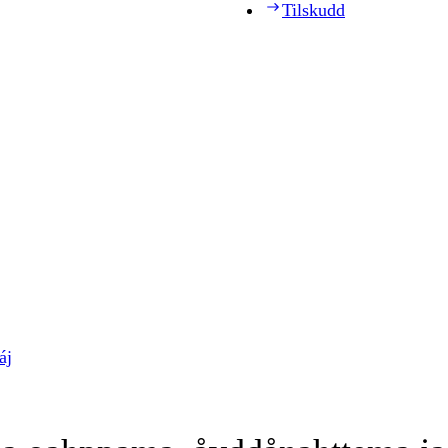
Tilskudd
áj