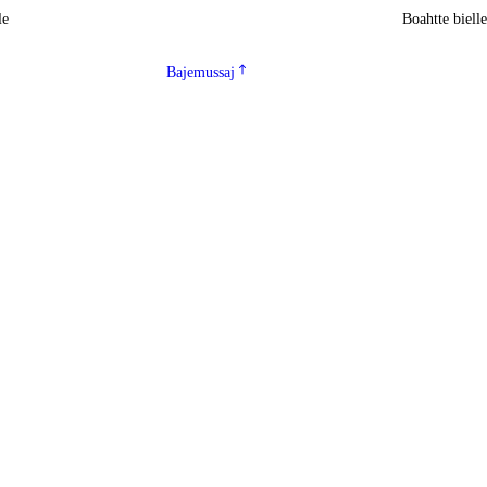
le
Boahtte biell
Bajemussaj