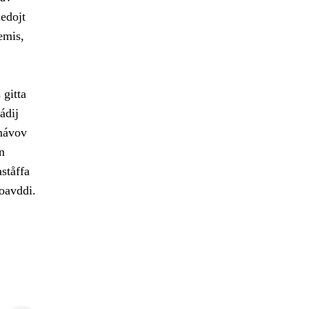
edojt
emis,
 gitta
ádij
amávov
n
ståffa
joavddi.