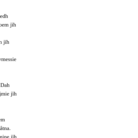
tedh
oem jïh
n jïh
ovmessie
. Dah
jmie jïh
sem
åtna.
mine jïh