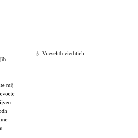
Vuesehth vierhtieh
jïh
te mij
tevoete
ijven
odh
kine
en