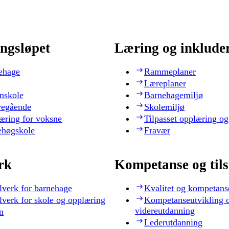
ngsløpet
Læring og inklude
ehage
Rammeplaner
Læreplaner
nskole
Barnehagemiljø
regående
Skolemiljø
æring for voksne
Tilpasset opplæring og
ehøgskole
Fravær
rk
Kompetanse og til
lverk for barnehage
Kvalitet og kompetans
lverk for skole og opplæring
Kompetanseutvikling 
videreutdanning
n
Lederutdanning