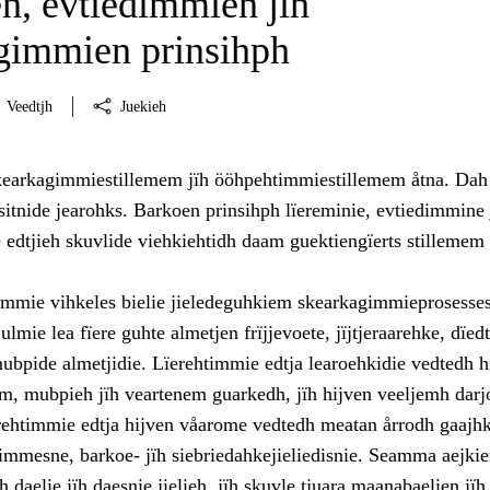
n, evtiedimmien jïh
gimmien prinsihph
Veedtjh
Juekieh
kearkagimmiestillemem jïh ööhpehtimmiestillemem åtna. Dah
nsitnide jearohks. Barkoen prinsihph lïereminie, evtiedimmine 
edtjieh skuvlide viehkiehtidh daam guektiengïerts stillemem
mie vihkeles bielie jieledeguhkiem skearkagimmieprosesses
ulmie lea fïere guhte almetjen frïjjevoete, jïjtjeraarehke, dïed
ubpide almetjidie. Lïerehtimmie edtja learoehkidie vedtedh h
m, mubpieh jïh veartenem guarkedh, jïh hijven veeljemh darj
ïerehtimmie edtja hijven våarome vedtedh meatan årrodh gaajh
immesne, barkoe- jïh siebriedahkejieliedisnie. Seamma aejki
 daelie jïh daesnie jielieh, jïh skuvle tjuara maanabaelien jïh