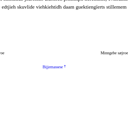
edtjieh skuvlide viehkiehtidh daam guektiengïerts stillemem
roe
Minngebe sæjro
Bijjemassese