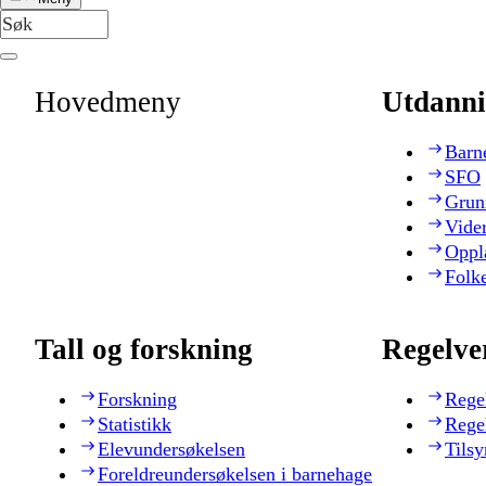
Hovedmeny
Utdanni
Barn
SFO
Grun
Vide
Oppl
Folk
Tall og forskning
Regelve
Forskning
Rege
Statistikk
Rege
Elevundersøkelsen
Tilsy
Foreldreundersøkelsen i barnehage