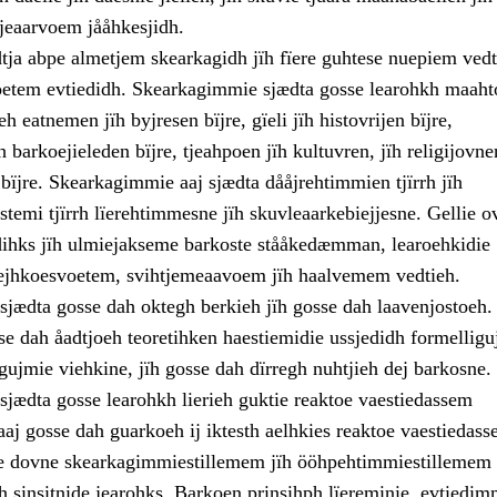
tjeaarvoem jååhkesjidh.
tja abpe almetjem skearkagidh jïh fïere guhtese nuepiem ved
etem evtiedidh. Skearkagimmie sjædta gosse learohkh maaht
h eatnemen jïh byjresen bïjre, gïeli jïh histovrijen bïjre,
h barkoejieleden bïjre, tjeahpoen jïh kultuvren, jïh religijovne
bïjre. Skearkagimmie aaj sjædta dååjrehtimmien tjïrrh jïh
stemi tjïrrh lïerehtimmesne jïh skuvleaarkebiejjesne. Gellie 
ihks jïh ulmiejakseme barkoste stååkedæmman, learoehkidie
æjhkoesvoetem, svihtjemeaavoem jïh haalvemem vedtieh.
jædta gosse dah oktegh berkieh jïh gosse dah laavenjostoeh
e dah åadtjoeh teoretihken haestiemidie ussjedidh formelligu
gujmie viehkine, jïh gosse dah dïrregh nuhtjieh dej barkosne.
jædta gosse learohkh lierieh guktie reaktoe vaestiedassem
aj gosse dah guarkoeh ij iktesth aelhkies reaktoe vaestiedas
e dovne skearkagimmiestillemem jïh ööhpehtimmiestillemem 
h sinsitnide jearohks. Barkoen prinsihph lïereminie, evtiedim