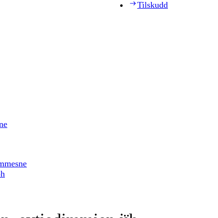
Tilskudd
ne
timmesne
ph