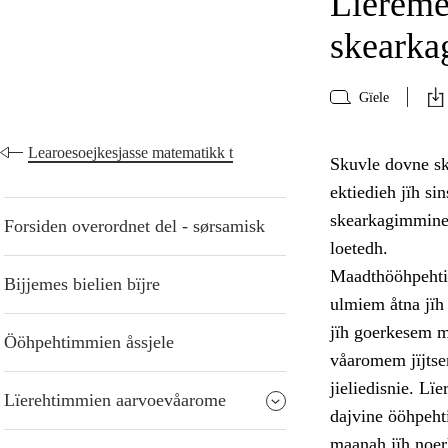
Lïereme
skearka
Gïele
Learoesoejkesjasse matematikk t
Skuvle dovne s
ektiedieh jïh si
skearkagimmine 
Forsiden overordnet del - sørsamisk
loetedh.
Maadthööhpehtim
Bijjemes bielien bïjre
ulmiem åtna jïh 
jïh goerkesem m
Ööhpehtimmien åssjele
våaromem jïjtse
jieliedisnie. L
Lïerehtimmien aarvoevåarome
dajvine ööhpeht
maanah jïh noerh