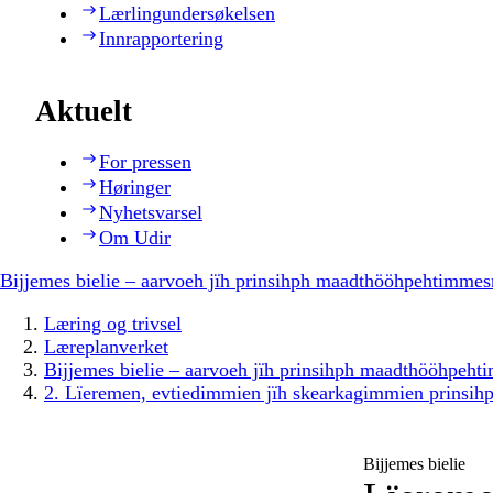
Lærlingundersøkelsen
Innrapportering
Aktuelt
For pressen
Høringer
Nyhetsvarsel
Om Udir
Bijjemes bielie – aarvoeh jïh prinsihph maadthööhpehtimmes
Læring og trivsel
Læreplanverket
Bijjemes bielie – aarvoeh jïh prinsihph maadthööhpeh
2. Lïeremen, evtiedimmien jïh skearkagimmien prinsih
Bijjemes bielie