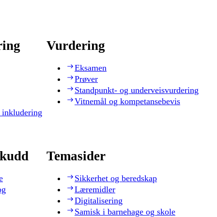
ring
Vurdering
Eksamen
Prøver
Standpunkt- og underveisvurdering
Vitnemål og kompetansebevis
 inkludering
skudd
Temasider
e
Sikkerhet og beredskap
og
Læremidler
Digitalisering
Samisk i barnehage og skole