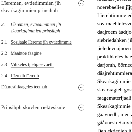
Lïeremen, evtiedimmien jïh
noerebaelien jïj
skearkagimmien prinsihph
Lïerehtimmie ed
sov maehtelesvo
2.
Lïeremen, evtiedimmien jïh
skearkagimmien prinsihph
daajroem åadtjoe
siebriedahken jï
2.1
Sosijaale lïereme jïh evtiedimmie
jieledevuajnoen 
2.2
Maahtoe faagine
praktihkeles hae
2.3
Vihkeles tjiehpiesvoeth
darjomh, öörned
dååjrehtimmier
2.4
Lïeredh lïeredh
Skearkagimmie s
Dåaresthfaageles teemah
skearkagieh goss
faagematerijaali
Skearkagimmie s
Prinsihph skuvlen rïektesisnie
gaavnedh, men a
gååvnesh.Skuvl
Dah ektiedieh jï