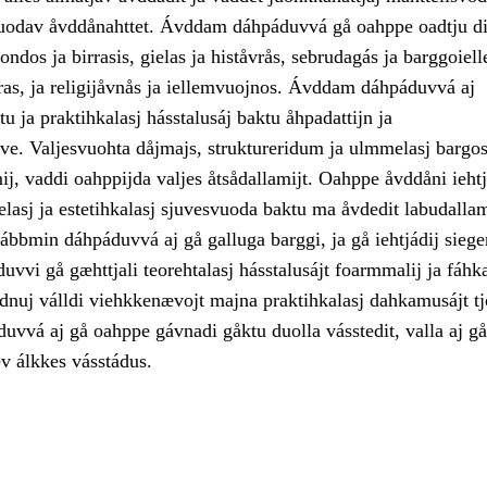
uodav åvddånahttet. Ávddam dáhpáduvvá gå oahppe oadtju di
ondos ja birrasis, gielas ja histåvrås, sebrudagás ja barggoiell
vras, ja religijåvnås ja iellemvuojnos. Ávddam dáhpáduvvá aj
tu ja praktihkalasj hásstalusáj baktu åhpadattijn ja
ve. Valjesvuohta dåjmajs, struktureridum ja ulmmelasj bargos
j, vaddi oahppijda valjes åtsådallamijt. Oahppe åvddåni iehtj
elasj ja estetihkalasj sjuvesvuoda baktu ma åvdedit labudall
ábbmin dáhpáduvvá aj gå galluga barggi, ja gå iehtjádij siege
vvi gå gæhttjali teorehtalasj hásstalusájt foarmmalij ja fáhka
adnuj válldi viehkkenævojt majna praktihkalasj dahkamusájt t
vvá aj gå oahppe gávnadi gåktu duolla vásstedit, valla aj gå
ev álkkes vásstádus.