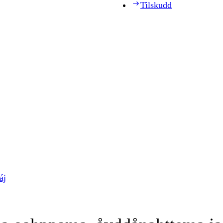
Tilskudd
áj