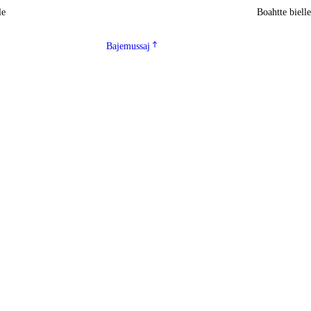
le
Boahtte biell
Bajemussaj