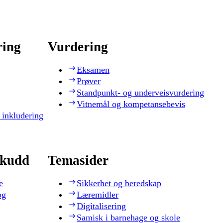
ring
Vurdering
Eksamen
Prøver
Standpunkt- og underveisvurdering
Vitnemål og kompetansebevis
 inkludering
skudd
Temasider
e
Sikkerhet og beredskap
og
Læremidler
Digitalisering
Samisk i barnehage og skole