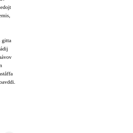
edojt
emis,
 gitta
ádij
amávov
n
ståffa
joavddi.