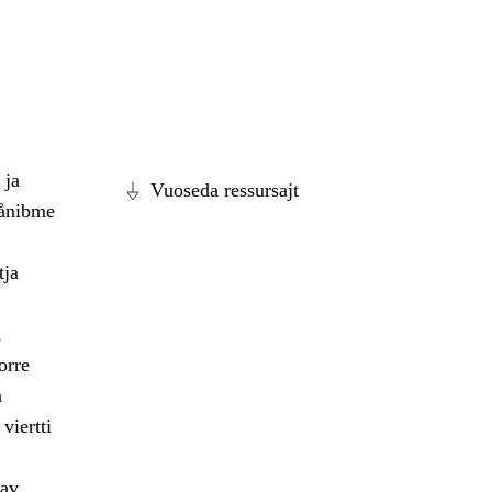
 ja
Vuoseda ressursajt
dånibme
tja
,
orre
a
viertti
dav