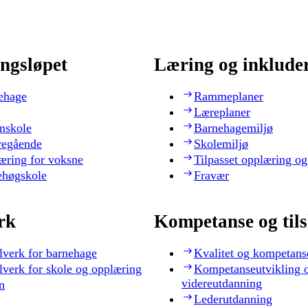
ngsløpet
Læring og inklude
ehage
Rammeplaner
Læreplaner
nskole
Barnehagemiljø
regående
Skolemiljø
æring for voksne
Tilpasset opplæring og
ehøgskole
Fravær
rk
Kompetanse og til
lverk for barnehage
Kvalitet og kompetans
lverk for skole og opplæring
Kompetanseutvikling 
videreutdanning
n
Lederutdanning