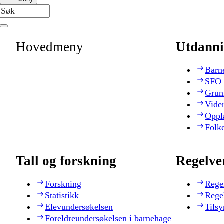
Hovedmeny
Utdanni
Barn
SFO
Grun
Vide
Oppl
Folk
Tall og forskning
Regelve
Forskning
Rege
Statistikk
Rege
Elevundersøkelsen
Tilsy
Foreldreundersøkelsen i barnehage