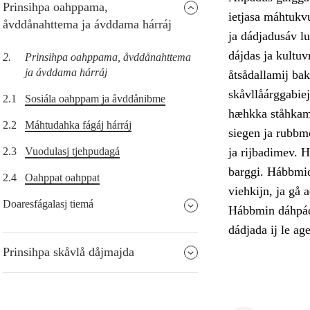
Prinsihpa oahppama,
ietjasa máhtukv
åvddånahttema ja ávddama hárráj
ja dádjadusáv lu
dájdas ja kultu
2.
Prinsihpa oahppama, åvddånahttema
ja ávddama hárráj
åtsådallamij bak
skåvllåárggabiej
2.1
Sosiála oahppam ja åvddånibme
hæhkka ståhkami
2.2
Máhtudahka fágáj hárráj
siegen ja rubbm
2.3
Vuodulasj tjehpudagá
ja rijbadimev. H
barggi. Hábbmidu
2.4
Oahppat oahppat
viehkijn, ja gå 
Doaresfágalasj tiemá
Hábbmin dáhpádu
dádjada ij le ag
Prinsihpa skåvlå dåjmajda