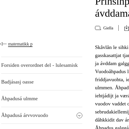
Prinsih
ávddama
Giella
matematikk p
Skåvlån le sihk
gasskasattjat t
ja ávddam galgg
Forsiden overordnet del - lulesamisk
Vuodoåhpadus le
friddjavuohta, 
Badjásasj oasse
ulmmen. Åhpadus
iehtjádijt ja væ
Åhpadusá ulmme
vuodov vaddet oa
sebrudakiellemij
Åhpadusá árvvovuodo
dåhkkidit dav á
Åhpadus galggá 