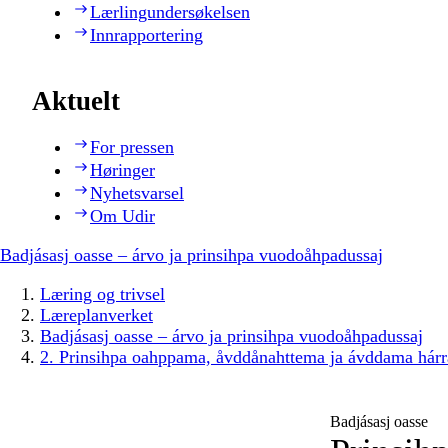
Lærlingundersøkelsen
Innrapportering
Aktuelt
For pressen
Høringer
Nyhetsvarsel
Om Udir
Badjásasj oasse – árvo ja prinsihpa vuodoåhpadussaj
Læring og trivsel
Læreplanverket
Badjásasj oasse – árvo ja prinsihpa vuodoåhpadussaj
2. Prinsihpa oahppama, åvddånahttema ja ávddama hárr
Badjásasj oasse