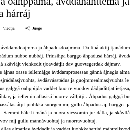
pa oahppama, åvddånahttema ja
 hárráj
Viedtja
Juoge
i ávddamdoajmma ja åhpadusdoajmma. Da libá aktij tjanádum
janádum nubbe nubbáj. Prinsihpa barggo åhpadusá hárráj, åvd
á skåvlåjt viehkedit tjoavdátjit dav guovtegerdak dåjmav.
 ájnas oasse iellemájge ávddamprosessas gånnå ájnegis alma
iesjrádálasjvuohta, åvdåsvásstádus ja guojmmealmasjvuohta le
 galggá oahppijda vaddet buorre vuodov dádjadittjat ietjasa
ráldav, ja iellemin allasisá buorev válljitjit. Åhpadus galggá bu
ssálastátjit juohkka suorgen mij gullu åhpadussaj, barggo- j
. Sæmmi bále li máná ja nuora viessomin jur dálla, ja skåvllå 
rvov mij gullu mánnávuohtaj ja nuorravuohtaj.
ålles almatjav ávddadit ja vaddet juohkkahattjaj máhttelisvo