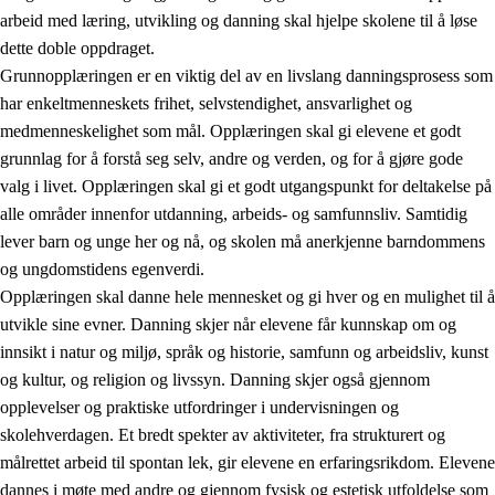
arbeid med læring, utvikling og danning skal hjelpe skolene til å løse
dette doble oppdraget.
Grunnopplæringen er en viktig del av en livslang danningsprosess som
har enkeltmenneskets frihet, selvstendighet, ansvarlighet og
medmenneskelighet som mål. Opplæringen skal gi elevene et godt
grunnlag for å forstå seg selv, andre og verden, og for å gjøre gode
2.
Prinsipper for læring, utvikling og danning
valg i livet. Opplæringen skal gi et godt utgangspunkt for deltakelse på
alle områder innenfor utdanning, arbeids- og samfunnsliv. Samtidig
2.1
Sosial læring og utvikling
lever barn og unge her og nå, og skolen må anerkjenne barndommens
2.2
Kompetanse i fagene
og ungdomstidens egenverdi.
Opplæringen skal danne hele mennesket og gi hver og en mulighet til å
2.3
Grunnleggende ferdigheter
utvikle sine evner. Danning skjer når elevene får kunnskap om og
2.4
Å lære å lære
innsikt i natur og miljø, språk og historie, samfunn og arbeidsliv, kunst
og kultur, og religion og livssyn. Danning skjer også gjennom
Tverrfaglige temaer
opplevelser og praktiske utfordringer i undervisningen og
skolehverdagen. Et bredt spekter av aktiviteter, fra strukturert og
målrettet arbeid til spontan lek, gir elevene en erfaringsrikdom. Elevene
dannes i møte med andre og gjennom fysisk og estetisk utfoldelse som