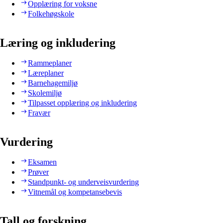
Opplæring for voksne
Folkehøgskole
Læring og inkludering
Rammeplaner
Læreplaner
Barnehagemiljø
Skolemiljø
Tilpasset opplæring og inkludering
Fravær
Vurdering
Eksamen
Prøver
Standpunkt- og underveisvurdering
Vitnemål og kompetansebevis
Tall og forskning