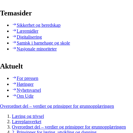
Temasider
Sikkerhet og beredskap
Læremidler
Digitalisering
Samisk i barnehage og skole
Nasjonale minoriteter
Aktuelt
For pressen
Høringer
Nyhetsvarsel
Om Udir
Overordnet del – verdier og prinsipper for grunnopplæringen
Læring og trivsel
Læreplanverket
Overordnet del – verdier og prinsipper for grunnopplæringen
2. Prinsipper for læring, utvikling og danning