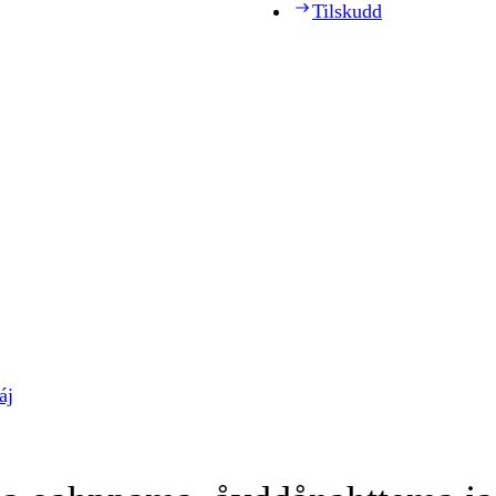
Tilskudd
áj