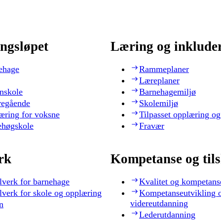
ngsløpet
Læring og inklude
ehage
Rammeplaner
Læreplaner
nskole
Barnehagemiljø
regående
Skolemiljø
æring for voksne
Tilpasset opplæring og
ehøgskole
Fravær
rk
Kompetanse og til
lverk for barnehage
Kvalitet og kompetans
lverk for skole og opplæring
Kompetanseutvikling 
videreutdanning
n
Lederutdanning