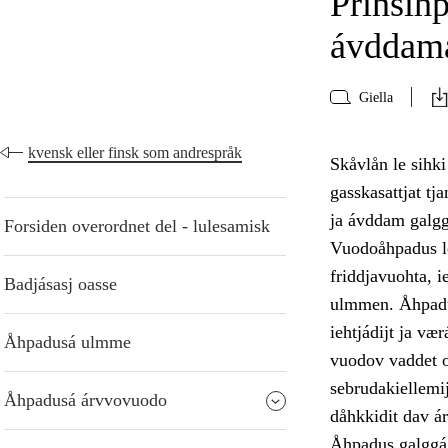
Prinsih
ávddama
Giella
kvensk eller finsk som andrespråk
Skåvlån le sihk
gasskasattjat t
ja ávddam galgg
Forsiden overordnet del - lulesamisk
Vuodoåhpadus le
friddjavuohta, 
Badjásasj oasse
ulmmen. Åhpadus
iehtjádijt ja væ
Åhpadusá ulmme
vuodov vaddet oa
sebrudakiellemij
Åhpadusá árvvovuodo
dåhkkidit dav á
Åhpadus galggá 