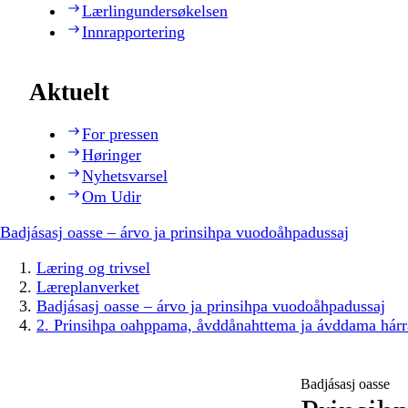
Lærlingundersøkelsen
Innrapportering
Aktuelt
For pressen
Høringer
Nyhetsvarsel
Om Udir
Badjásasj oasse – árvo ja prinsihpa vuodoåhpadussaj
Læring og trivsel
Læreplanverket
Badjásasj oasse – árvo ja prinsihpa vuodoåhpadussaj
2. Prinsihpa oahppama, åvddånahttema ja ávddama hárr
Badjásasj oasse