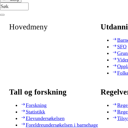
Hovedmeny
Utdanni
Barn
SFO
Grun
Vide
Oppl
Folk
Tall og forskning
Regelve
Forskning
Rege
Statistikk
Rege
Elevundersøkelsen
Tilsy
Foreldreundersøkelsen i barnehage