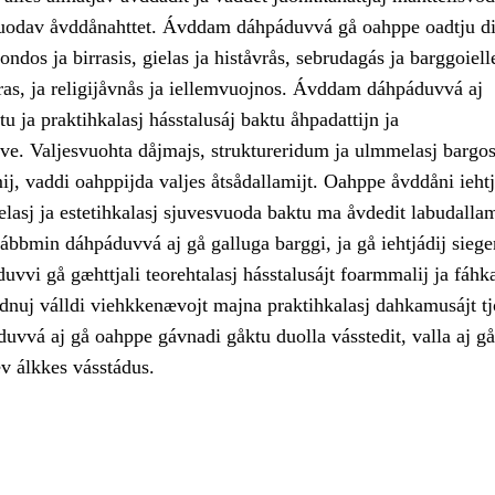
uodav åvddånahttet. Ávddam dáhpáduvvá gå oahppe oadtju di
ondos ja birrasis, gielas ja histåvrås, sebrudagás ja barggoiell
vras, ja religijåvnås ja iellemvuojnos. Ávddam dáhpáduvvá aj
tu ja praktihkalasj hásstalusáj baktu åhpadattijn ja
ve. Valjesvuohta dåjmajs, struktureridum ja ulmmelasj bargos
j, vaddi oahppijda valjes åtsådallamijt. Oahppe åvddåni iehtj
elasj ja estetihkalasj sjuvesvuoda baktu ma åvdedit labudall
ábbmin dáhpáduvvá aj gå galluga barggi, ja gå iehtjádij siege
vvi gå gæhttjali teorehtalasj hásstalusájt foarmmalij ja fáhka
adnuj válldi viehkkenævojt majna praktihkalasj dahkamusájt t
vvá aj gå oahppe gávnadi gåktu duolla vásstedit, valla aj gå
ev álkkes vásstádus.