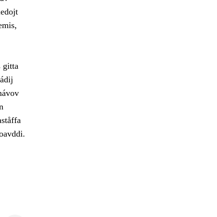
edojt
emis,
 gitta
ádij
amávov
n
ståffa
joavddi.