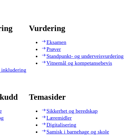
ring
Vurdering
Eksamen
Prøver
Standpunkt- og underveisvurdering
Vitnemål og kompetansebevis
 inkludering
skudd
Temasider
e
Sikkerhet og beredskap
og
Læremidler
Digitalisering
Samisk i barnehage og skole