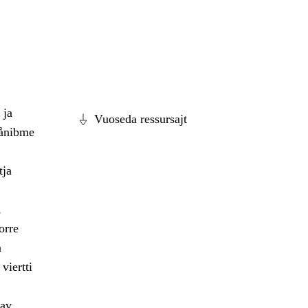
 ja
Vuoseda ressursajt
dånibme
tja
,
orre
a
viertti
dav