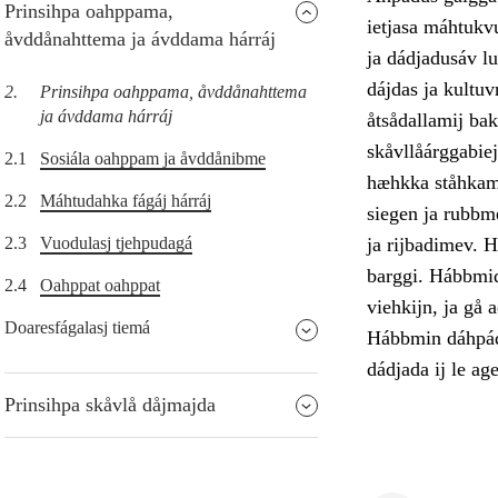
Prinsihpa oahppama,
ietjasa máhtukv
åvddånahttema ja ávddama hárráj
ja dádjadusáv lu
dájdas ja kultu
2.
Prinsihpa oahppama, åvddånahttema
ja ávddama hárráj
åtsådallamij bak
skåvllåárggabiej
2.1
Sosiála oahppam ja åvddånibme
hæhkka ståhkami
2.2
Máhtudahka fágáj hárráj
siegen ja rubbm
2.3
Vuodulasj tjehpudagá
ja rijbadimev. H
barggi. Hábbmidu
2.4
Oahppat oahppat
viehkijn, ja gå 
Doaresfágalasj tiemá
Hábbmin dáhpádu
dádjada ij le ag
Prinsihpa skåvlå dåjmajda