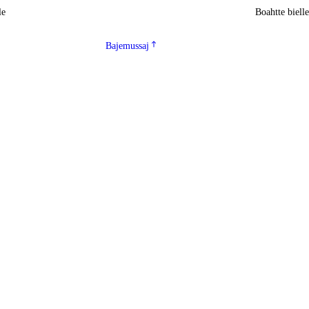
le
Boahtte biell
Bajemussaj