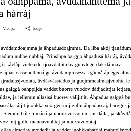
pa oahppama, åvddånahttema ja
 hárráj
Viedtja
Juoge
i ávddamdoajmma ja åhpadusdoajmma. Da libá aktij tjanádum
janádum nubbe nubbáj. Prinsihpa barggo åhpadusá hárráj, åvd
á skåvlåjt viehkedit tjoavdátjit dav guovtegerdak dåjmav.
 ájnas oasse iellemájge ávddamprosessas gånnå ájnegis alma
iesjrádálasjvuohta, åvdåsvásstádus ja guojmmealmasjvuohta le
 galggá oahppijda vaddet buorre vuodov dádjadittjat ietjasa
ráldav, ja iellemin allasisá buorev válljitjit. Åhpadus galggá bu
ssálastátjit juohkka suorgen mij gullu åhpadussaj, barggo- j
. Sæmmi bále li máná ja nuora viessomin jur dálla, ja skåvllå 
rvov mij gullu mánnávuohtaj ja nuorravuohtaj.
ålles almatjav ávddadit ja vaddet juohkkahattjaj máhttelisvo