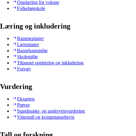
Opplæring for voksne
Folkehøgskole
Læring og inkludering
Rammeplaner
Læreplaner
Barnehagemiljø
Skolemiljø
Tilpasset opplæring og inkludering
Fravær
Vurdering
Eksamen
Prøver
Standpunkt- og underveisvurdering
Vitnemål og kompetansebevis
Tall og forskning