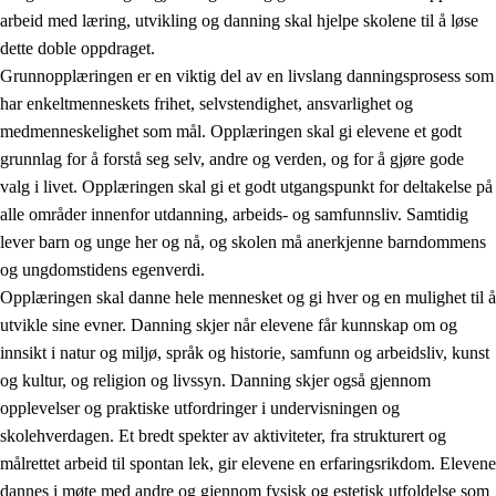
arbeid med læring, utvikling og danning skal hjelpe skolene til å løse
dette doble oppdraget.
Grunnopplæringen er en viktig del av en livslang danningsprosess som
har enkeltmenneskets frihet, selvstendighet, ansvarlighet og
medmenneskelighet som mål. Opplæringen skal gi elevene et godt
grunnlag for å forstå seg selv, andre og verden, og for å gjøre gode
2.
Prinsipper for læring, utvikling og danning
valg i livet. Opplæringen skal gi et godt utgangspunkt for deltakelse på
alle områder innenfor utdanning, arbeids- og samfunnsliv. Samtidig
2.1
Sosial læring og utvikling
lever barn og unge her og nå, og skolen må anerkjenne barndommens
2.2
Kompetanse i fagene
og ungdomstidens egenverdi.
Opplæringen skal danne hele mennesket og gi hver og en mulighet til å
2.3
Grunnleggende ferdigheter
utvikle sine evner. Danning skjer når elevene får kunnskap om og
2.4
Å lære å lære
innsikt i natur og miljø, språk og historie, samfunn og arbeidsliv, kunst
og kultur, og religion og livssyn. Danning skjer også gjennom
Tverrfaglige temaer
opplevelser og praktiske utfordringer i undervisningen og
skolehverdagen. Et bredt spekter av aktiviteter, fra strukturert og
målrettet arbeid til spontan lek, gir elevene en erfaringsrikdom. Elevene
dannes i møte med andre og gjennom fysisk og estetisk utfoldelse som