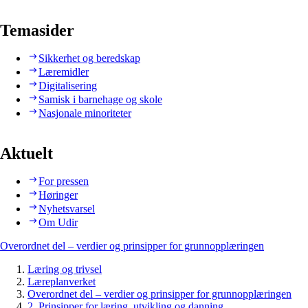
Temasider
Sikkerhet og beredskap
Læremidler
Digitalisering
Samisk i barnehage og skole
Nasjonale minoriteter
Aktuelt
For pressen
Høringer
Nyhetsvarsel
Om Udir
Overordnet del – verdier og prinsipper for grunnopplæringen
Læring og trivsel
Læreplanverket
Overordnet del – verdier og prinsipper for grunnopplæringen
2. Prinsipper for læring, utvikling og danning