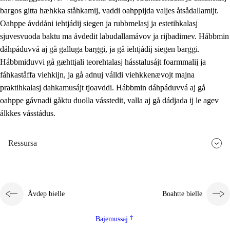
bargos gitta hæhkka ståhkamij, vaddi oahppijda valjes åtsådallamijt.
Oahppe åvddåni iehtjádij siegen ja rubbmelasj ja estetihkalasj
sjuvesvuoda baktu ma åvdedit labudallamávov ja rijbadimev. Hábbmin
dáhpáduvvá aj gå galluga barggi, ja gå iehtjádij siegen barggi.
Hábbmiduvvi gå gæhttjali teorehtalasj hásstalusájt foarmmalij ja
fáhkaståffa viehkijn, ja gå adnuj válldi viehkkenævojt majna
praktihkalasj dahkamusájt tjoavddi. Hábbmin dáhpáduvvá aj gå
oahppe gávnadi gåktu duolla vásstedit, valla aj gå dádjada ij le agev
álkkes vásstádus.
Ressursa
Åvdep bielle
Boahtte bielle
Bajemussaj