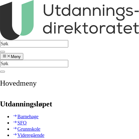
Meny
Hovedmeny
Utdanningsløpet
Barnehage
SFO
Grunnskole
Videregående