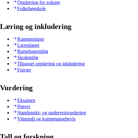
Opplæring for voksne
Folkehøgskole
Læring og inkludering
Rammeplaner
Læreplaner
Barnehagemiljø
Skolemiljø
Tilpasset opplæring og inkludering
Fravær
Vurdering
Eksamen
Prøver
Standpunkt- og underveisvurdering
Vitnemål og kompetansebevis
Tall og forskning