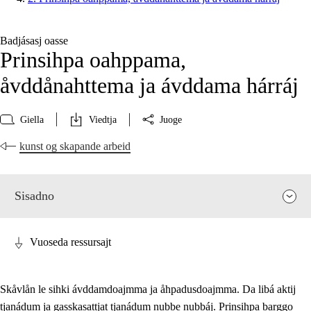
Badjásasj oasse
Prinsihpa oahppama,
åvddånahttema ja ávddama hárráj
Giella
Viedtja
Juoge
kunst og skapande arbeid
Sisadno
Vuoseda ressursajt
Skåvlån le sihki ávddamdoajmma ja åhpadusdoajmma. Da libá aktij
tjanádum ja gasskasattjat tjanádum nubbe nubbáj. Prinsihpa barggo