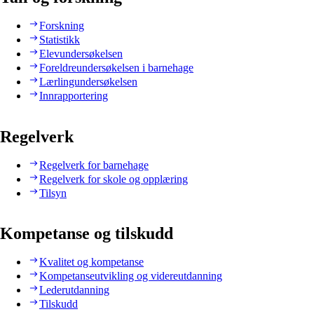
Forskning
Statistikk
Elevundersøkelsen
Foreldreundersøkelsen i barnehage
Lærlingundersøkelsen
Innrapportering
Regelverk
Regelverk for barnehage
Regelverk for skole og opplæring
Tilsyn
Kompetanse og tilskudd
Kvalitet og kompetanse
Kompetanseutvikling og videreutdanning
Lederutdanning
Tilskudd