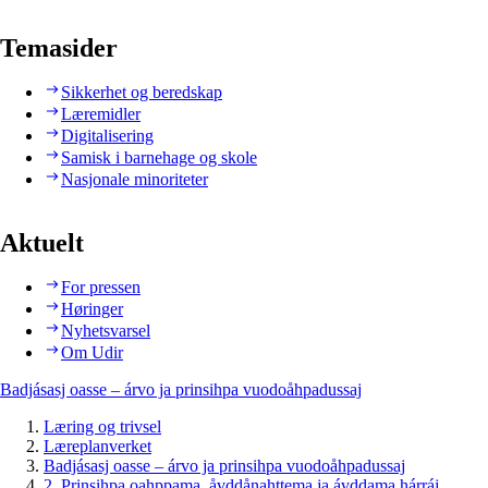
Temasider
Sikkerhet og beredskap
Læremidler
Digitalisering
Samisk i barnehage og skole
Nasjonale minoriteter
Aktuelt
For pressen
Høringer
Nyhetsvarsel
Om Udir
Badjásasj oasse – árvo ja prinsihpa vuodoåhpadussaj
Læring og trivsel
Læreplanverket
Badjásasj oasse – árvo ja prinsihpa vuodoåhpadussaj
2. Prinsihpa oahppama, åvddånahttema ja ávddama hárráj