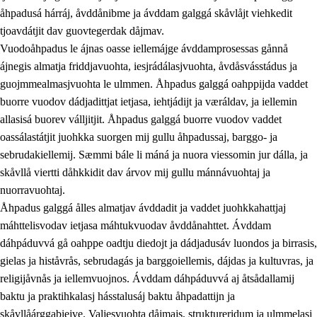
åhpadusá hárráj, åvddånibme ja ávddam galggá skåvlåjt viehkedit
tjoavdátjit dav guovtegerdak dåjmav.
Vuodoåhpadus le ájnas oasse iellemájge ávddamprosessas gånnå
ájnegis almatja friddjavuohta, iesjrádálasjvuohta, åvdåsvásstádus ja
guojmmealmasjvuohta le ulmmen. Åhpadus galggá oahppijda vaddet
buorre vuodov dádjadittjat ietjasa, iehtjádijt ja væráldav, ja iellemin
2.
Prinsihpa oahppama, åvddånahttema ja ávddama
allasisá buorev válljitjit. Åhpadus galggá buorre vuodov vaddet
hárráj
oassálastátjit juohkka suorgen mij gullu åhpadussaj, barggo- ja
sebrudakiellemij. Sæmmi bále li máná ja nuora viessomin jur dálla, ja
2.1
Sosiála oahppam ja åvddånibme
skåvllå viertti dåhkkidit dav árvov mij gullu mánnávuohtaj ja
2.2
Máhtudahka fágáj hárráj
nuorravuohtaj.
Åhpadus galggá ålles almatjav ávddadit ja vaddet juohkkahattjaj
2.3
Vuodulasj tjehpudagá
máhttelisvodav ietjasa máhtukvuodav åvddånahttet. Ávddam
2.4
Oahppat oahppat
dáhpáduvvá gå oahppe oadtju diedojt ja dádjadusáv luondos ja birrasis,
gielas ja histåvrås, sebrudagás ja barggoiellemis, dájdas ja kultuvras, ja
Doaresfágalasj tiemá
religijåvnås ja iellemvuojnos. Ávddam dáhpáduvvá aj åtsådallamij
baktu ja praktihkalasj hásstalusáj baktu åhpadattijn ja
skåvllåárggabiejve. Valjesvuohta dåjmajs, struktureridum ja ulmmelasj