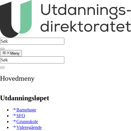
Meny
Hovedmeny
Utdanningsløpet
Barnehage
SFO
Grunnskole
Videregående