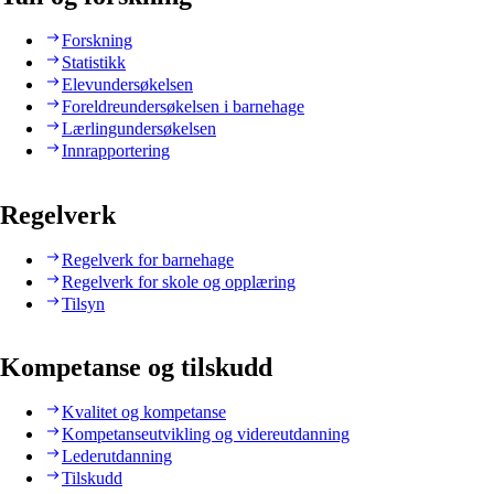
Forskning
Statistikk
Elevundersøkelsen
Foreldreundersøkelsen i barnehage
Lærlingundersøkelsen
Innrapportering
Regelverk
Regelverk for barnehage
Regelverk for skole og opplæring
Tilsyn
Kompetanse og tilskudd
Kvalitet og kompetanse
Kompetanseutvikling og videreutdanning
Lederutdanning
Tilskudd