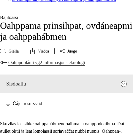
Bajitoassi
Oahppama prinsihpat, ovdáneapmi
ja oahppahábmen
Giella
Viečča
Juoge
Oahppoplánii vg2 informasjonsteknologi
Sisdoallu
Čájet resurssaid
Skuvllas lea sihke oahppahábmendoaibma ja oahppodoaibma. Dat
gullet oktii ja leat lotnolassii sorjavaččat nubbi nuppis. Oahppan-,