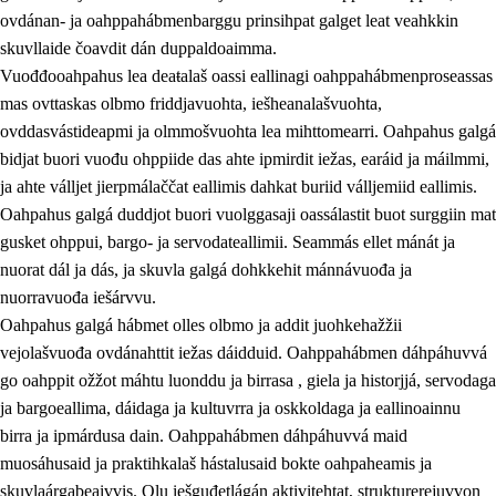
ovdánan- ja oahppahábmenbarggu prinsihpat galget leat veahkkin
skuvllaide čoavdit dán duppaldoaimma.
Vuođđooahpahus lea deaŧalaš oassi eallinagi oahppahábmenproseassas
mas ovttaskas olbmo friddjavuohta, iešheanalašvuohta,
ovddasvástideapmi ja olmmošvuohta lea mihttomearri. Oahpahus galgá
bidjat buori vuođu ohppiide das ahte ipmirdit iežas, earáid ja máilmmi,
2.
Oahppama prinsihpat, ovdáneapmi ja oahppahábmen
ja ahte válljet jierpmálaččat eallimis dahkat buriid válljemiid eallimis.
Oahpahus galgá duddjot buori vuolggasaji oassálastit buot surggiin mat
2.1
Sosiála oahppan ja ovdáneapmi
gusket ohppui, bargo- ja servodateallimii. Seammás ellet mánát ja
2.2
Gealbu fágain
nuorat dál ja dás, ja skuvla galgá dohkkehit mánnávuođa ja
nuorravuođa iešárvvu.
2.3
Vuođđogálggat
Oahpahus galgá hábmet olles olbmo ja addit juohkehažžii
2.4
Oahppat oahppat
vejolašvuođa ovdánahttit iežas dáidduid. Oahppahábmen dáhpáhuvvá
go oahppit ožžot máhtu luonddu ja birrasa , giela ja historjjá, servodaga
Fágaidrasttideaddji fáttát
ja bargoeallima, dáidaga ja kultuvrra ja oskkoldaga ja eallinoainnu
birra ja ipmárdusa dain. Oahppahábmen dáhpáhuvvá maid
muosáhusaid ja praktihkalaš hástalusaid bokte oahpaheamis ja
skuvlaárgabeaivvis. Olu iešguđetlágán aktivitehtat, strukturerejuvvon