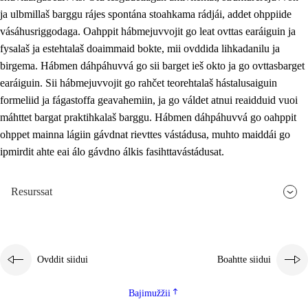
ja ulbmillaš barggu rájes spontána stoahkama rádjái, addet ohppiide
vásáhusriggodaga. Oahppit hábmejuvvojit go leat ovttas earáiguin ja
fysalaš ja estehtalaš doaimmaid bokte, mii ovddida lihkadanilu ja
birgema. Hábmen dáhpáhuvvá go sii barget ieš okto ja go ovttasbarget
earáiguin. Sii hábmejuvvojit go rahčet teorehtalaš hástalusaiguin
formeliid ja fágastoffa geavahemiin, ja go váldet atnui reaidduid vuoi
máhttet bargat praktihkalaš barggu. Hábmen dáhpáhuvvá go oahppit
ohppet mainna lágiin gávdnat rievttes vástádusa, muhto maiddái go
ipmirdit ahte eai álo gávdno álkis fasihttavástádusat.
Resurssat
Ovddit siidui
Boahtte siidui
Bajimužžii