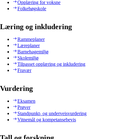
Opplæring for voksne
Folkehøgskole
Læring og inkludering
Rammeplaner
Læreplaner
Barnehagemiljø
Skolemiljø
Tilpasset opplæring og inkludering
Fravær
Vurdering
Eksamen
Prøver
Standpunkt- og underveisvurdering
Vitnemål og kompetansebevis
Tall og forskning