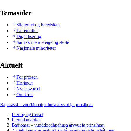
Temasider
Sikkerhet og beredskap
Læremidler
Digitalisering
Samisk i barnehage og skole
Nasjonale minoriteter
Aktuelt
For pressen
Høringer
Nyhetsvarsel
Om Udir
Bajitoassi – vuođđooahpahusa árvvut ja prinsihpat
Læring og trivsel
Læreplanverket
Bajitoassi – vuođđooahpahusa árvvut ja prinsihpat
2. Oahppama prinsihpat, ovdáneapmi ja oahppahábmen