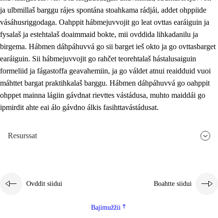
ja ulbmillaš barggu rájes spontána stoahkama rádjái, addet ohppiide
vásáhusriggodaga. Oahppit hábmejuvvojit go leat ovttas earáiguin ja
fysalaš ja estehtalaš doaimmaid bokte, mii ovddida lihkadanilu ja
birgema. Hábmen dáhpáhuvvá go sii barget ieš okto ja go ovttasbarget
earáiguin. Sii hábmejuvvojit go rahčet teorehtalaš hástalusaiguin
formeliid ja fágastoffa geavahemiin, ja go váldet atnui reaidduid vuoi
máhttet bargat praktihkalaš barggu. Hábmen dáhpáhuvvá go oahppit
ohppet mainna lágiin gávdnat rievttes vástádusa, muhto maiddái go
ipmirdit ahte eai álo gávdno álkis fasihttavástádusat.
Resurssat
Ovddit siidui
Boahtte siidui
Bajimužžii