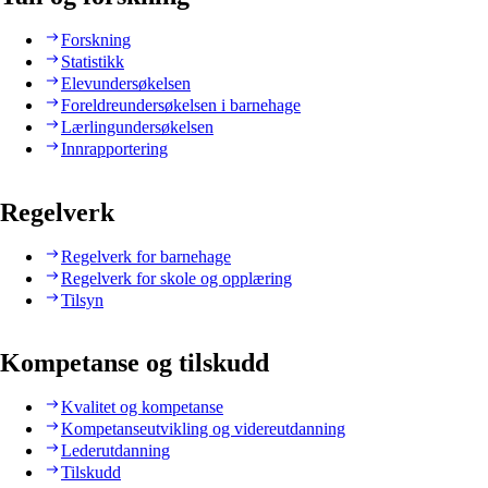
Forskning
Statistikk
Elevundersøkelsen
Foreldreundersøkelsen i barnehage
Lærlingundersøkelsen
Innrapportering
Regelverk
Regelverk for barnehage
Regelverk for skole og opplæring
Tilsyn
Kompetanse og tilskudd
Kvalitet og kompetanse
Kompetanseutvikling og videreutdanning
Lederutdanning
Tilskudd