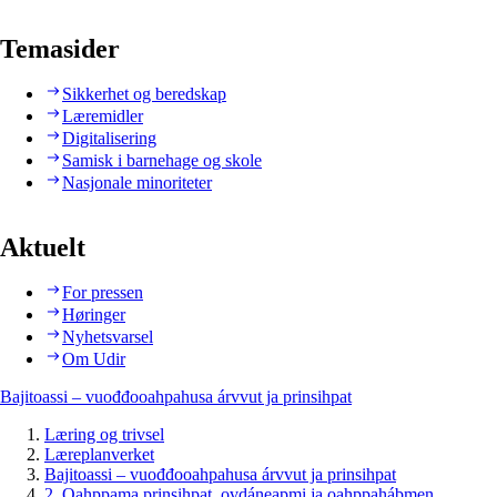
Temasider
Sikkerhet og beredskap
Læremidler
Digitalisering
Samisk i barnehage og skole
Nasjonale minoriteter
Aktuelt
For pressen
Høringer
Nyhetsvarsel
Om Udir
Bajitoassi – vuođđooahpahusa árvvut ja prinsihpat
Læring og trivsel
Læreplanverket
Bajitoassi – vuođđooahpahusa árvvut ja prinsihpat
2. Oahppama prinsihpat, ovdáneapmi ja oahppahábmen