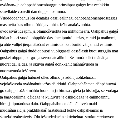
ovdánan- ja oahppahábmenbarggu prinsihpat galget leat veahkkin
skuvllaide čoavdit dán duppaldoaimma.
Vuođđooahpahus lea deaŧalaš oassi eallinagi oahppahábmenproseassas
mas ovttaskas olbmo friddjavuohta, iešheanalašvuohta,
ovddasvástideapmi ja olmmošvuohta lea mihttomearri. Oahpahus galgá
bidjat buori vuođu ohppiide das ahte ipmirdit iežas, earáid ja máilmmi,
2.
Oahppama prinsihpat, ovdáneapmi ja oahppahábmen
ja ahte válljet jierpmálaččat eallimis dahkat buriid válljemiid eallimis.
Oahpahus galgá duddjot buori vuolggasaji oassálastit buot surggiin mat
2.1
Sosiála oahppan ja ovdáneapmi
gusket ohppui, bargo- ja servodateallimii. Seammás ellet mánát ja
2.2
Gealbu fágain
nuorat dál ja dás, ja skuvla galgá dohkkehit mánnávuođa ja
nuorravuođa iešárvvu.
2.3
Vuođđogálggat
Oahpahus galgá hábmet olles olbmo ja addit juohkehažžii
2.4
Oahppat oahppat
vejolašvuođa ovdánahttit iežas dáidduid. Oahppahábmen dáhpáhuvvá
go oahppit ožžot máhtu luonddu ja birrasa , giela ja historjjá, servodaga
Fágaidrasttideaddji fáttát
ja bargoeallima, dáidaga ja kultuvrra ja oskkoldaga ja eallinoainnu
birra ja ipmárdusa dain. Oahppahábmen dáhpáhuvvá maid
muosáhusaid ja praktihkalaš hástalusaid bokte oahpaheamis ja
skuvlaárgabeaivvis. Olu iešguđetlágán aktivitehtat, strukturerejuvvon