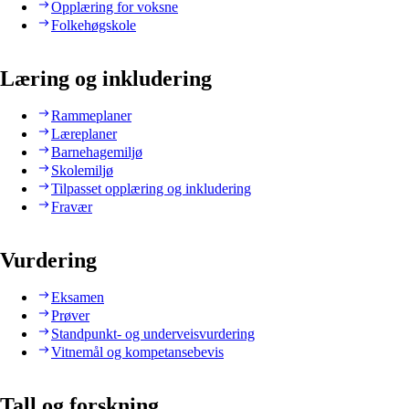
Opplæring for voksne
Folkehøgskole
Læring og inkludering
Rammeplaner
Læreplaner
Barnehagemiljø
Skolemiljø
Tilpasset opplæring og inkludering
Fravær
Vurdering
Eksamen
Prøver
Standpunkt- og underveisvurdering
Vitnemål og kompetansebevis
Tall og forskning