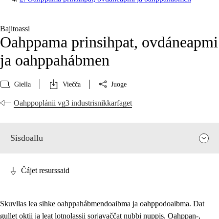
Bajitoassi
Oahppama prinsihpat, ovdáneapmi
ja oahppahábmen
Giella
Viečča
Juoge
Oahppoplánii vg3 industrisnikkarfaget
Sisdoallu
Čájet resurssaid
Skuvllas lea sihke oahppahábmendoaibma ja oahppodoaibma. Dat
gullet oktii ja leat lotnolassii sorjavaččat nubbi nuppis. Oahppan-,