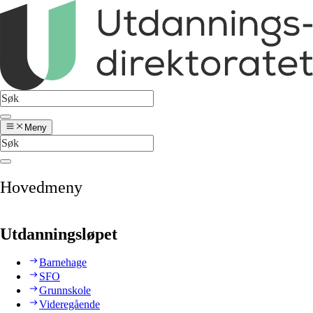
Meny
Hovedmeny
Utdanningsløpet
Barnehage
SFO
Grunnskole
Videregående