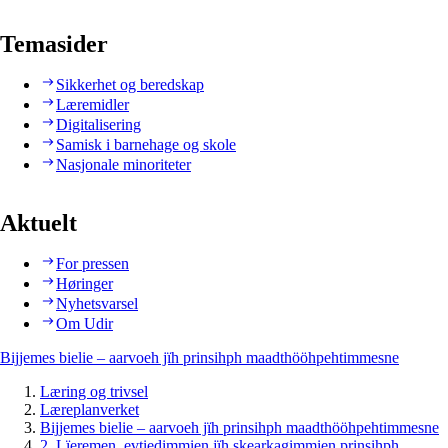
Temasider
Sikkerhet og beredskap
Læremidler
Digitalisering
Samisk i barnehage og skole
Nasjonale minoriteter
Aktuelt
For pressen
Høringer
Nyhetsvarsel
Om Udir
Bijjemes bielie – aarvoeh jïh prinsihph maadthööhpehtimmesne
Læring og trivsel
Læreplanverket
Bijjemes bielie – aarvoeh jïh prinsihph maadthööhpehtimmesne
2. Lïeremen, evtiedimmien jïh skearkagimmien prinsihph