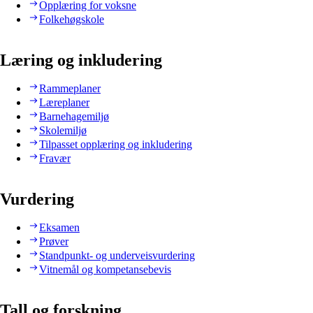
Opplæring for voksne
Folkehøgskole
Læring og inkludering
Rammeplaner
Læreplaner
Barnehagemiljø
Skolemiljø
Tilpasset opplæring og inkludering
Fravær
Vurdering
Eksamen
Prøver
Standpunkt- og underveisvurdering
Vitnemål og kompetansebevis
Tall og forskning