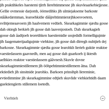
jïh praktihkeles haestemi tjïrrh lïerehtimmesne jïh skuvleaarkebiejjesne.
Gellie ovmessie darjomh, öörnedihks jïh ulmiejakseme barkoste
stååkedæmman, learoehkidie dååjrehtimmieræjhkoesvoetem,
svihtjemeaavoem jïh haalvemem vedtieh. Skearkagimmie sjædta gosse
dah oktegh berkieh jïh gosse dah laavenjostoeh. Dah skearkagieh
gosse dah åadtjoeh teoretihken haestiemidie ussjedidh formelligujmie
jïh faagematerijaaligujmie viehkine, jïh gosse dah dïrregh nuhtjieh dej
barkosne. Skearkagimmie sjædta gosse learohkh lierieh guktie reaktoe
vaestiedassem gaavnedh, men aaj gosse dah guarkoeh ij iktesth
aelhkies reaktoe vaestiedassem gååvnesh.Skuvle dovne
skearkagimmiestillemem jïh ööhpehtimmiestillemem åtna. Dah
ektiedieh jïh sinsitnide jearohks. Barkoen prinsihph lïereminie,
evtiedimmine jïh skearkagimmine edtjieh skuvlide viehkiehtidh daam
guektiengïerts stillemem loetedh.
Vierhtieh