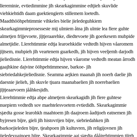
lïereminie, evtiedimmine jïh skearkagimmine edtjieh skuvlide
viehkiehtidh daam guektiengïerts stillemem loetedh.
Maadthööhpehtimmie vihkeles bielie jieledeguhkiem
skearkagimmieprosesseste mij ulmiem åtna jïh ulmie lea fïere guhte
almetjen frïjjevoete, jïjtjeraarehke, dïedtevoete jïh goerkesem mubpide
almetjidie. Lïerehtimmie edtja learoehkidie vedtedh hijven våaromem
2.
Lïeremen, evtiedimmien jïh skearkagimmien prinsihph
jïjtsem, mubpieh jïh veartenem guarkedh, jïh hijven veeljemh darjodh
jieliedisnie. Lïerehtimmie edtja hijven våarome vedtedh meatan årrodh
2.1
Sosijaale lïereme jïh evtiedimmie
gaajhkine dajvine ööhpehtimmesne, barkoe- jïh
2.2
Maahtoe faagine
siebriedahkejieliedisnie. Seamma aejkien maanah jïh noerh daelie jïh
daesnie jielieh, jïh skuvle tjuara maanabaelien jïh noerebaelien
2.3
Vihkeles tjiehpiesvoeth
jïjtjeaarvoem jååhkesjidh.
2.4
Lïeredh lïeredh
Lïerehtimmie edtja abpe almetjem skearkagidh jïh fïere guhtese
nuepiem vedtedh sov maehtelesvoetem evtiedidh. Skearkagimmie
Dåaresthfaageles teemah
sjædta gosse learohkh maahtoem jïh daajroem åadtjoeh eatnemen jïh
byjresen bïjre, gïeli jïh histovrijen bïjre, siebriedahken jïh
barkoejieleden bïjre, tjeahpoen jïh kultuvren, jïh religijovnen jïh
jieledevuajnoen bïjre. Skearkagimmie aaj sjædta dååjrehtimmien tjïrrh