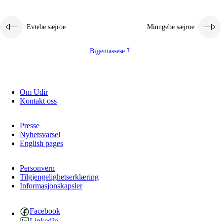
Evtebe sæjroe
Minngebe sæjroe
Bijjemassese
Om Udir
Kontakt oss
Presse
Nyhetsvarsel
English pages
Personvern
Tilgjengelighetserklæring
Informasjonskapsler
Facebook
LinkedIn