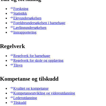
Forskning
Statistikk
Elevundersøkelsen
Foreldreundersøkelsen i barnehage
Lærlingundersøkelsen
Innrapportering
Regelverk
Regelverk for barnehage
Regelverk for skole og opplæring
Tilsyn
Kompetanse og tilskudd
Kvalitet og kompetanse
Kompetanseutvikling og videreutdanning
Lederutdanning
Tilskudd