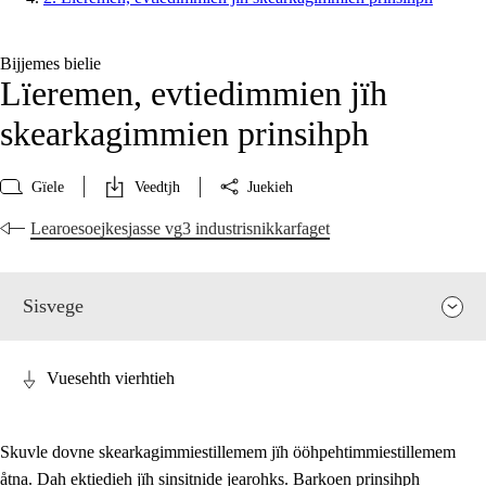
Bijjemes bielie
Lïeremen, evtiedimmien jïh
skearkagimmien prinsihph
Gïele
Veedtjh
Juekieh
Learoesoejkesjasse vg3 industrisnikkarfaget
Sisvege
Vuesehth vierhtieh
Skuvle dovne skearkagimmiestillemem jïh ööhpehtimmiestillemem
åtna. Dah ektiedieh jïh sinsitnide jearohks. Barkoen prinsihph