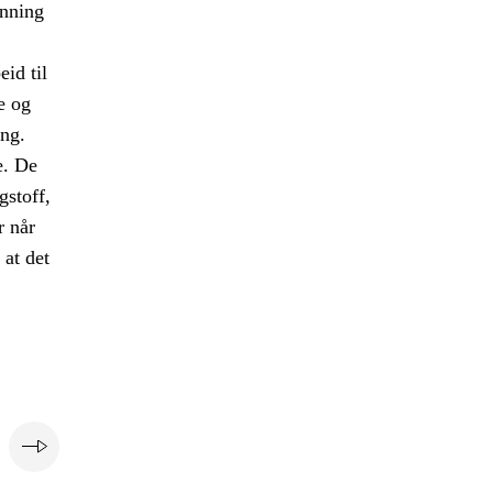
anning
eid til
e og
ng.
e. De
gstoff,
r når
 at det
e