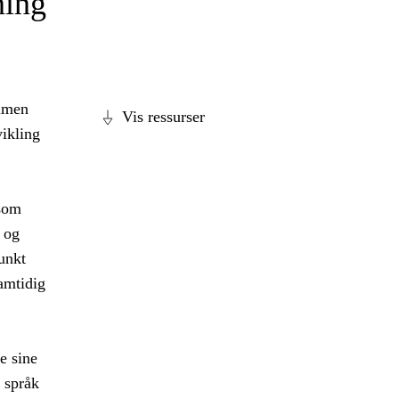
ning
ammen
Vis ressurser
vikling
 som
 og
unkt
amtidig
e sine
 språk