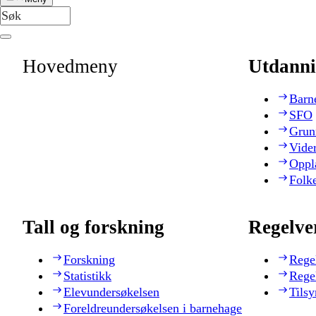
Hovedmeny
Utdanni
Barn
SFO
Grun
Vide
Oppl
Folk
Tall og forskning
Regelve
Forskning
Rege
Statistikk
Rege
Elevundersøkelsen
Tilsy
Foreldreundersøkelsen i barnehage