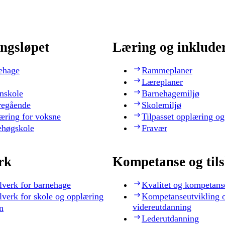
ngsløpet
Læring og inklude
ehage
Rammeplaner
Læreplaner
nskole
Barnehagemiljø
regående
Skolemiljø
æring for voksne
Tilpasset opplæring og
ehøgskole
Fravær
rk
Kompetanse og til
lverk for barnehage
Kvalitet og kompetans
lverk for skole og opplæring
Kompetanseutvikling 
videreutdanning
n
Lederutdanning