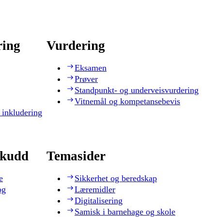
ring
Vurdering
Eksamen
Prøver
Standpunkt- og underveisvurdering
Vitnemål og kompetansebevis
 inkludering
skudd
Temasider
e
Sikkerhet og beredskap
og
Læremidler
Digitalisering
Samisk i barnehage og skole