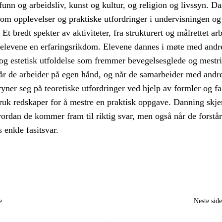
funn og arbeidsliv, kunst og kultur, og religion og livssyn. D
nom opplevelser og praktiske utfordringer i undervisningen og
t bredt spekter av aktiviteter, fra strukturert og målrettet arb
r elevene en erfaringsrikdom. Elevene dannes i møte med andr
og estetisk utfoldelse som fremmer bevegelsesglede og mestri
år de arbeider på egen hånd, og når de samarbeider med andr
yner seg på teoretiske utfordringer ved hjelp av formler og fa
bruk redskaper for å mestre en praktisk oppgave. Danning skje
ordan de kommer fram til riktig svar, men også når de forstår
s enkle fasitsvar.
e
Neste sid