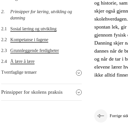
og historie, sam
skjer også gjen
2.
Prinsipper for læring, utvikling og
danning
skolehverdagen. E
spontan lek, gi
2.1
Sosial læring og utvikling
gjennom fysisk 
2.2
Kompetanse i fagene
Danning skjer n
2.3
Grunnleggende ferdigheter
dannes når de br
og når de tar i 
2.4
Å lære å lære
elevene lærer hv
Tverrfaglige temaer
ikke alltid finne
Prinsipper for skolens praksis
Forrige sid