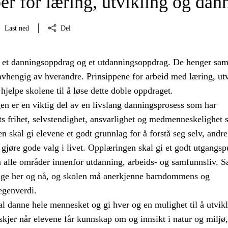
er for læring, utvikling og dan
Last ned
Del
 et danningsoppdrag og et utdanningsoppdrag. De henger s
avhengig av hverandre. Prinsippene for arbeid med læring, ut
hjelpe skolene til å løse dette doble oppdraget.
n er en viktig del av en livslang danningsprosess som har
s frihet, selvstendighet, ansvarlighet og medmenneskelighet
 skal gi elevene et godt grunnlag for å forstå seg selv, andre
 gjøre gode valg i livet. Opplæringen skal gi et godt utgangsp
å alle områder innenfor utdanning, arbeids- og samfunnsliv. S
nge her og nå, og skolen må anerkjenne barndommens og
egenverdi.
l danne hele mennesket og gi hver og en mulighet til å utvikl
kjer når elevene får kunnskap om og innsikt i natur og miljø,