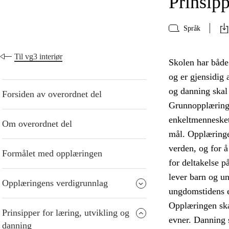
Prinsipp
Språk
Til vg3 interiør
Skolen har både
og er gjensidig 
og danning skal 
Forsiden av overordnet del
Grunnopplæringe
enkeltmennesket
Om overordnet del
mål. Opplæringen
verden, og for å
Formålet med opplæringen
for deltakelse p
lever barn og u
Opplæringens verdigrunnlag
ungdomstidens 
Opplæringen ska
Prinsipper for læring, utvikling og
evner. Danning s
danning