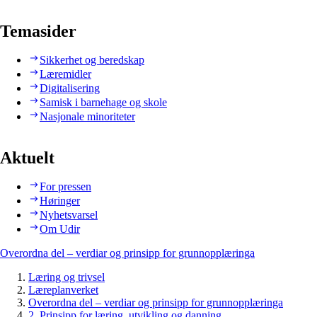
Temasider
Sikkerhet og beredskap
Læremidler
Digitalisering
Samisk i barnehage og skole
Nasjonale minoriteter
Aktuelt
For pressen
Høringer
Nyhetsvarsel
Om Udir
Overordna del – verdiar og prinsipp for grunnopplæringa
Læring og trivsel
Læreplanverket
Overordna del – verdiar og prinsipp for grunnopplæringa
2. Prinsipp for læring, utvikling og danning