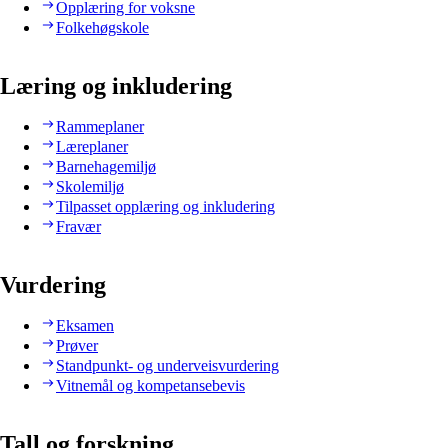
Opplæring for voksne
Folkehøgskole
Læring og inkludering
Rammeplaner
Læreplaner
Barnehagemiljø
Skolemiljø
Tilpasset opplæring og inkludering
Fravær
Vurdering
Eksamen
Prøver
Standpunkt- og underveisvurdering
Vitnemål og kompetansebevis
Tall og forskning