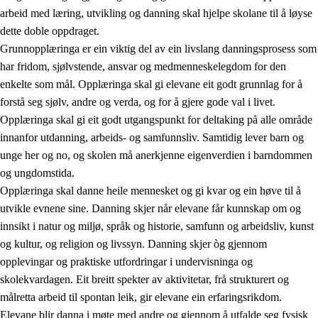
arbeid med læring, utvikling og danning skal hjelpe skolane til å løyse
dette doble oppdraget.
Grunnopplæringa er ein viktig del av ein livslang danningsprosess som
har fridom, sjølvstende, ansvar og medmenneskelegdom for den
enkelte som mål. Opplæringa skal gi elevane eit godt grunnlag for å
forstå seg sjølv, andre og verda, og for å gjere gode val i livet.
2.
Prinsipp for læring, utvikling og danning
Opplæringa skal gi eit godt utgangspunkt for deltaking på alle område
innanfor utdanning, arbeids- og samfunnsliv. Samtidig lever barn og
2.1
Sosial læring og utvikling
unge her og no, og skolen må anerkjenne eigenverdien i barndommen
2.2
Kompetanse i faga
og ungdomstida.
Opplæringa skal danne heile mennesket og gi kvar og ein høve til å
2.3
Grunnleggjande ferdigheiter
utvikle evnene sine. Danning skjer når elevane får kunnskap om og
2.4
Å lære å lære
innsikt i natur og miljø, språk og historie, samfunn og arbeidsliv, kunst
og kultur, og religion og livssyn. Danning skjer òg gjennom
Tverrfaglege tema
opplevingar og praktiske utfordringar i undervisninga og
skolekvardagen. Eit breitt spekter av aktivitetar, frå strukturert og
målretta arbeid til spontan leik, gir elevane ein erfaringsrikdom.
Elevane blir danna i møte med andre og gjennom å utfalde seg fysisk