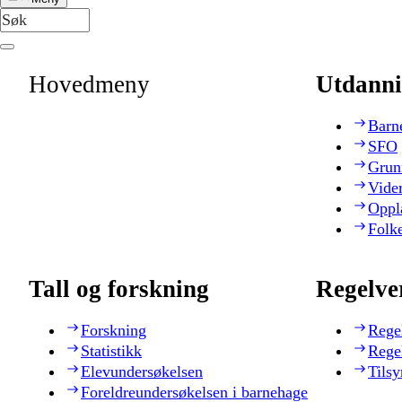
Hovedmeny
Utdanni
Barn
SFO
Grun
Vide
Oppl
Folk
Tall og forskning
Regelve
Forskning
Rege
Statistikk
Rege
Elevundersøkelsen
Tilsy
Foreldreundersøkelsen i barnehage