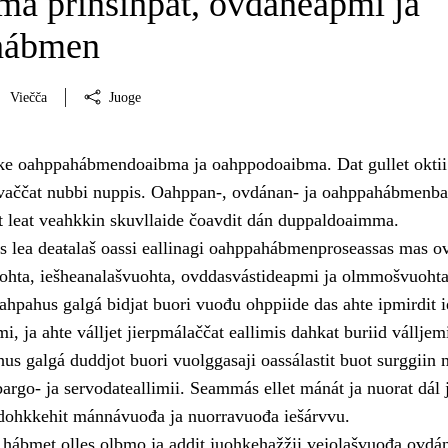
a prinsihpat, ovdáneapmi ja
hábmen
Viečča
Juoge
hke oahppahábmendoaibma ja oahppodoaibma. Dat gullet oktii 
javaččat nubbi nuppis. Oahppan-, ovdánan- ja oahppahábmenb
et leat veahkkin skuvllaide čoavdit dán duppaldoaimma.
lea deaŧalaš oassi eallinagi oahppahábmenproseassas mas ov
ohta, iešheanalašvuohta, ovddasvástideapmi ja olmmošvuohta
ahpahus galgá bidjat buori vuođu ohppiide das ahte ipmirdit i
i, ja ahte válljet jierpmálaččat eallimis dahkat buriid válljem
us galgá duddjot buori vuolggasaji oassálastit buot surggiin 
argo- ja servodateallimii. Seammás ellet mánát ja nuorat dál 
 dohkkehit mánnávuođa ja nuorravuođa iešárvvu.
hábmet olles olbmo ja addit juohkehažžii vejolašvuođa ovdán