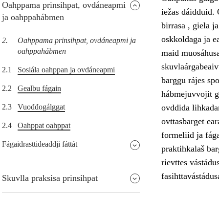
Oahppama prinsihpat, ovdáneapmi
iežas dáidduid
ja oahppahábmen
birrasa , giela j
oskkoldaga ja e
2.
Oahppama prinsihpat, ovdáneapmi ja
oahppahábmen
maid muosáhusai
skuvlaárgabeaivv
2.1
Sosiála oahppan ja ovdáneapmi
barggu rájes sp
2.2
Gealbu fágain
hábmejuvvojit go
2.3
Vuođđogálggat
ovddida lihkada
ovttasbarget ear
2.4
Oahppat oahppat
formeliid ja fág
Fágaidrasttideaddji fáttát
praktihkalaš ba
rievttes vástádu
fasihttavástádus
Skuvlla praksisa prinsihpat