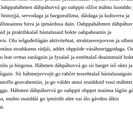
. Oahppahábmen dáhpáhuvvá go oahppit ožžot máhtu luonddu 
a historjjá, servodaga ja bargoeallima, dáidaga ja kultuvrra ja
allinoainnu birra ja ipmárdusa dain. Oahppahábmen dáhpáhu
d ja praktihkalaš hástalusaid bokte oahpaheamis ja
is. Olu iešguđetlágán aktivitehtat, strukturerejuvvon ja ulbmi
ontána stoahkama rádjái, addet ohppiide vásáhusriggodaga. O
 leat ovttas earáiguin ja fysalaš ja estehtalaš doaimmaid bokt
nilu ja birgema. Hábmen dáhpáhuvvá go sii barget ieš okto ja
áiguin. Sii hábmejuvvojit go rahčet teorehtalaš hástalusaiguin
astoffa geavahemiin, ja go váldet atnui reaidduid vuoi máhttet
rggu. Hábmen dáhpáhuvvá go oahppit ohppet mainna lágiin g
sa, muhto maiddái go ipmirdit ahte eai álo gávdno álkis
at.