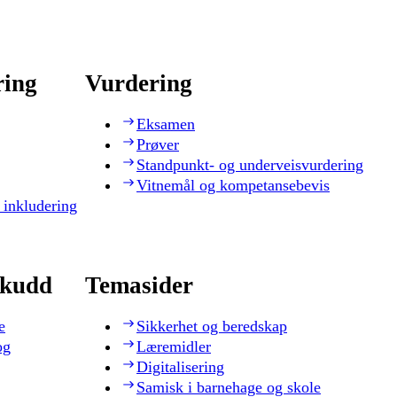
ring
Vurdering
Eksamen
Prøver
Standpunkt- og underveisvurdering
Vitnemål og kompetansebevis
 inkludering
skudd
Temasider
e
Sikkerhet og beredskap
og
Læremidler
Digitalisering
Samisk i barnehage og skole