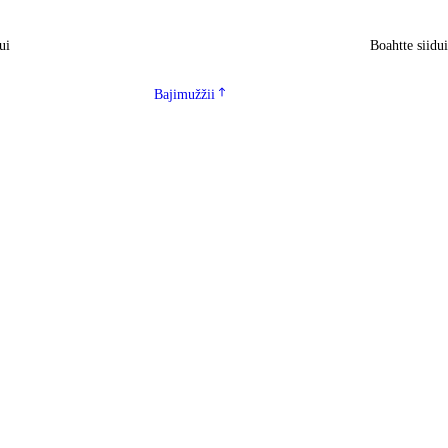
ui
Boahtte siidu
Bajimužžii