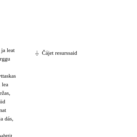
ja leat
Čájet resurssaid
arggu
ttaskas
 lea
ežas,
iid
mat
ja dás,
ahttit