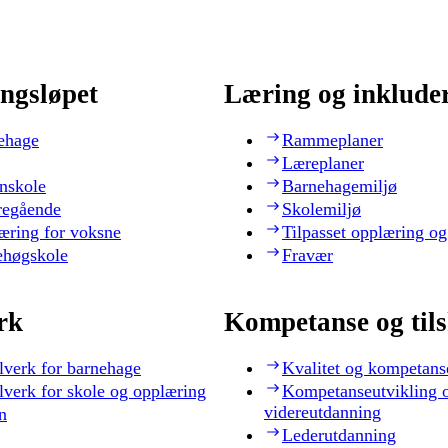
ngsløpet
Læring og inklude
ehage
Rammeplaner
Læreplaner
nskole
Barnehagemiljø
regående
Skolemiljø
æring for voksne
Tilpasset opplæring og
ehøgskole
Fravær
rk
Kompetanse og til
lverk for barnehage
Kvalitet og kompetans
lverk for skole og opplæring
Kompetanseutvikling 
videreutdanning
n
Lederutdanning