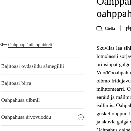
Oahppam
oahppa
Giella
Oahppoplánii toppidrett
Skuvllas lea si
lotnolassii sor
prinsihpat galg
Bajitoasi ovdasiidu sámegillii
Vuođđooahpahus 
olbmo friddjavu
Bajitoasi birra
mihttomearri. O
earáid ja máilmm
Oahpahusa ulbmil
eallimis. Oahpah
gusket ohppui, b
Oahpahusa árvovuođđu
ja skuvla galgá
Oahpahus galgá 