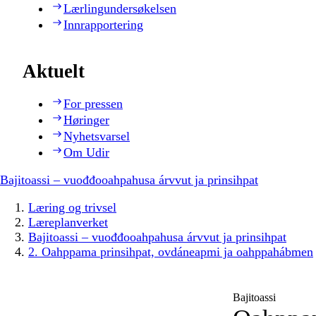
Lærlingundersøkelsen
Innrapportering
Aktuelt
For pressen
Høringer
Nyhetsvarsel
Om Udir
Bajitoassi – vuođđooahpahusa árvvut ja prinsihpat
Læring og trivsel
Læreplanverket
Bajitoassi – vuođđooahpahusa árvvut ja prinsihpat
2. Oahppama prinsihpat, ovdáneapmi ja oahppahábmen
Bajitoassi