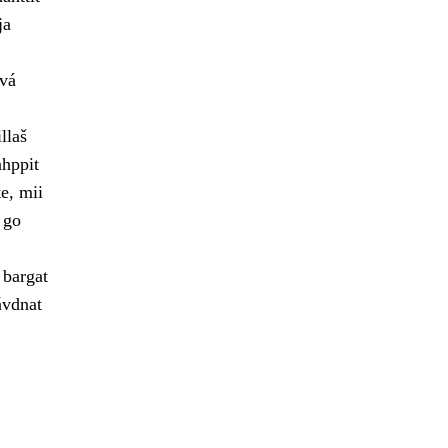
ja
vvá
llaš
ahppit
e, mii
 go
 bargat
ávdnat