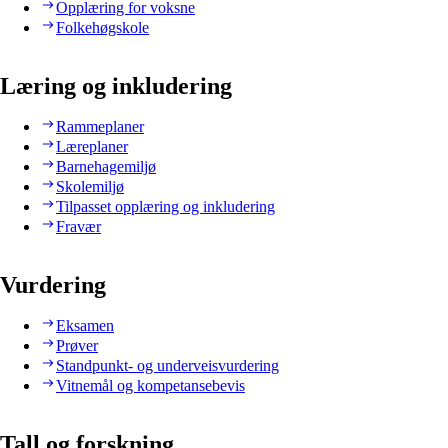
Opplæring for voksne
Folkehøgskole
Læring og inkludering
Rammeplaner
Læreplaner
Barnehagemiljø
Skolemiljø
Tilpasset opplæring og inkludering
Fravær
Vurdering
Eksamen
Prøver
Standpunkt- og underveisvurdering
Vitnemål og kompetansebevis
Tall og forskning