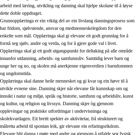
arbeid med læring, utvikling og danning skal hjelpe skolane til å løyse
dette doble oppdraget.
Grunnopplæringa er ein viktig del av ein livslang danningsprosess som
har fridom, sjølvstende, ansvar og medmenneskelegdom for den
enkelte som mål. Opplæringa skal gi elevane eit godt grunnlag for å
forstå seg sjølv, andre og verda, og for å gjere gode val i livet.
2.
Prinsipp for læring, utvikling og danning
Opplæringa skal gi eit godt utgangspunkt for deltaking på alle område
innanfor utdanning, arbeids- og samfunnsliv. Samtidig lever barn og
2.1
Sosial læring og utvikling
unge her og no, og skolen må anerkjenne eigenverdien i barndommen
2.2
Kompetanse i faga
og ungdomstida.
Opplæringa skal danne heile mennesket og gi kvar og ein høve til å
2.3
Grunnleggjande ferdigheiter
utvikle evnene sine. Danning skjer når elevane får kunnskap om og
2.4
Å lære å lære
innsikt i natur og miljø, språk og historie, samfunn og arbeidsliv, kunst
og kultur, og religion og livssyn. Danning skjer òg gjennom
Tverrfaglege tema
opplevingar og praktiske utfordringar i undervisninga og
skolekvardagen. Eit breitt spekter av aktivitetar, frå strukturert og
målretta arbeid til spontan leik, gir elevane ein erfaringsrikdom.
Elevane blir danna i møte med andre og gjennom å utfalde seg fysisk