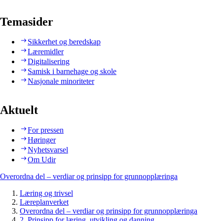
Temasider
Sikkerhet og beredskap
Læremidler
Digitalisering
Samisk i barnehage og skole
Nasjonale minoriteter
Aktuelt
For pressen
Høringer
Nyhetsvarsel
Om Udir
Overordna del – verdiar og prinsipp for grunnopplæringa
Læring og trivsel
Læreplanverket
Overordna del – verdiar og prinsipp for grunnopplæringa
2. Prinsipp for læring, utvikling og danning