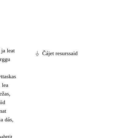
ja leat
Čájet resurssaid
arggu
ttaskas
 lea
ežas,
iid
mat
ja dás,
ahttit