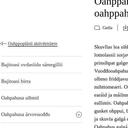
Oahppam
oahppa
Giella
Oahppoplánii aktivitetslære
Skuvllas lea si
lotnolassii sor
prinsihpat galg
Bajitoasi ovdasiidu sámegillii
Vuođđooahpahus 
olbmo friddjavu
Bajitoasi birra
mihttomearri. O
earáid ja máilmm
Oahpahusa ulbmil
eallimis. Oahpah
gusket ohppui, b
Oahpahusa árvovuođđu
ja skuvla galgá
Oahpahus galgá 