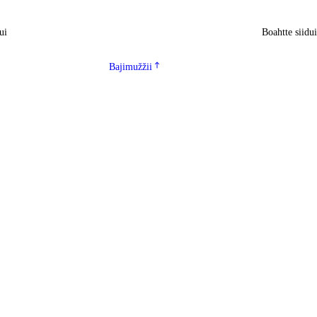
ui
Boahtte siidu
Bajimužžii