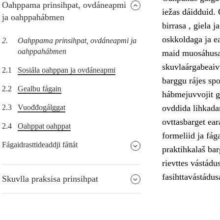
Oahppama prinsihpat, ovdáneapmi
iežas dáidduid
ja oahppahábmen
birrasa , giela j
oskkoldaga ja e
2.
Oahppama prinsihpat, ovdáneapmi ja
oahppahábmen
maid muosáhusai
skuvlaárgabeaivv
2.1
Sosiála oahppan ja ovdáneapmi
barggu rájes sp
2.2
Gealbu fágain
hábmejuvvojit go
2.3
Vuođđogálggat
ovddida lihkada
ovttasbarget ear
2.4
Oahppat oahppat
formeliid ja fág
Fágaidrasttideaddji fáttát
praktihkalaš ba
rievttes vástádu
fasihttavástádus
Skuvlla praksisa prinsihpat