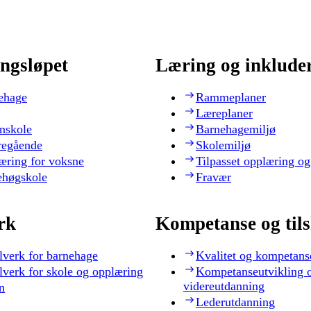
ngsløpet
Læring og inklude
ehage
Rammeplaner
Læreplaner
nskole
Barnehagemiljø
regående
Skolemiljø
æring for voksne
Tilpasset opplæring og
ehøgskole
Fravær
rk
Kompetanse og til
lverk for barnehage
Kvalitet og kompetans
lverk for skole og opplæring
Kompetanseutvikling 
videreutdanning
n
Lederutdanning