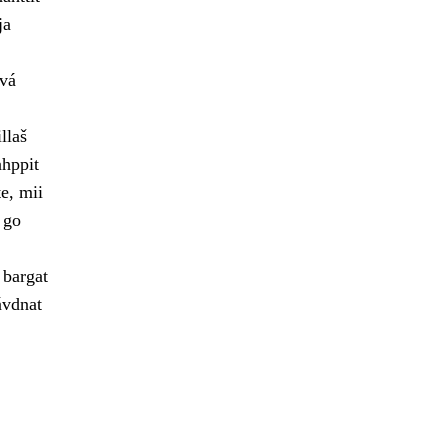
ja
vvá
llaš
ahppit
e, mii
 go
 bargat
ávdnat