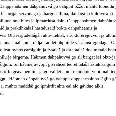
. Oahppahábmen dáhpáhuvvá go oahppit ožžot máhtu luonddu 
a historjjá, servodaga ja bargoeallima, dáidaga ja kultuvrra ja
allinoainnu birra ja ipmárdusa dain. Oahppahábmen dáhpáhu
d ja praktihkalaš hástalusaid bokte oahpaheamis ja
is. Olu iešguđetlágán aktivitehtat, strukturerejuvvon ja ulbmi
ontána stoahkama rádjái, addet ohppiide vásáhusriggodaga. O
 leat ovttas earáiguin ja fysalaš ja estehtalaš doaimmaid bokt
nilu ja birgema. Hábmen dáhpáhuvvá go sii barget ieš okto ja
áiguin. Sii hábmejuvvojit go rahčet teorehtalaš hástalusaiguin
astoffa geavahemiin, ja go váldet atnui reaidduid vuoi máhttet
rggu. Hábmen dáhpáhuvvá go oahppit ohppet mainna lágiin g
sa, muhto maiddái go ipmirdit ahte eai álo gávdno álkis
at.