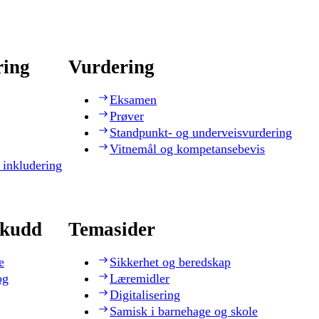
ring
Vurdering
Eksamen
Prøver
Standpunkt- og underveisvurdering
Vitnemål og kompetansebevis
 inkludering
skudd
Temasider
e
Sikkerhet og beredskap
og
Læremidler
Digitalisering
Samisk i barnehage og skole