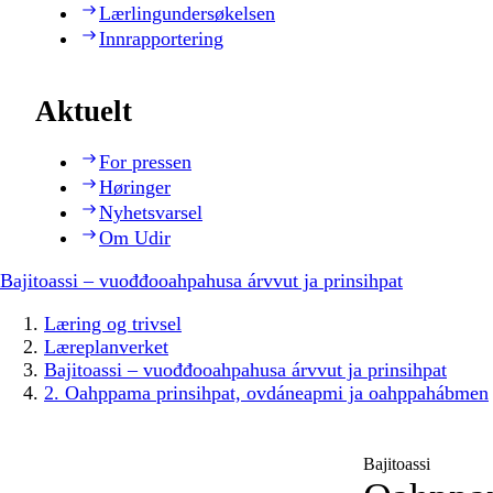
Lærlingundersøkelsen
Innrapportering
Aktuelt
For pressen
Høringer
Nyhetsvarsel
Om Udir
Bajitoassi – vuođđooahpahusa árvvut ja prinsihpat
Læring og trivsel
Læreplanverket
Bajitoassi – vuođđooahpahusa árvvut ja prinsihpat
2. Oahppama prinsihpat, ovdáneapmi ja oahppahábmen
Bajitoassi