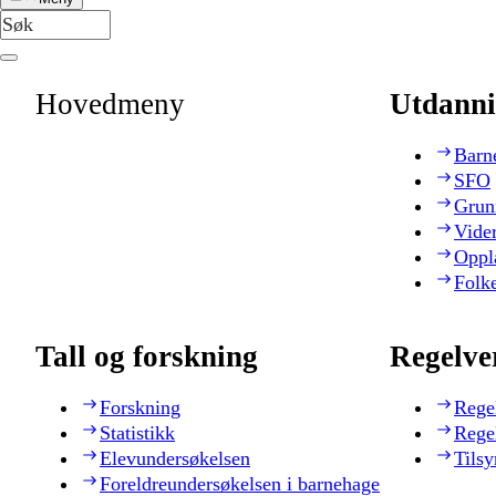
Hovedmeny
Utdanni
Barn
SFO
Grun
Vide
Oppl
Folk
Tall og forskning
Regelve
Forskning
Rege
Statistikk
Rege
Elevundersøkelsen
Tilsy
Foreldreundersøkelsen i barnehage