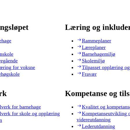
ngsløpet
Læring og inklude
ehage
Rammeplaner
Læreplaner
nskole
Barnehagemiljø
regående
Skolemiljø
æring for voksne
Tilpasset opplæring og
ehøgskole
Fravær
rk
Kompetanse og til
lverk for barnehage
Kvalitet og kompetans
lverk for skole og opplæring
Kompetanseutvikling 
videreutdanning
n
Lederutdanning