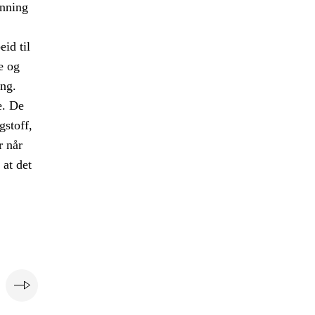
anning
eid til
e og
ng.
e. De
gstoff,
r når
 at det
e