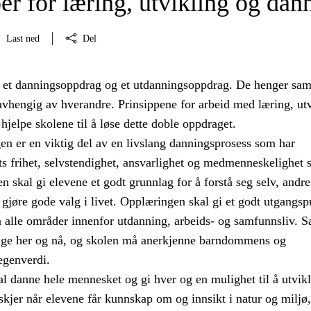
er for læring, utvikling og dan
Last ned
Del
 et danningsoppdrag og et utdanningsoppdrag. De henger s
avhengig av hverandre. Prinsippene for arbeid med læring, ut
hjelpe skolene til å løse dette doble oppdraget.
n er en viktig del av en livslang danningsprosess som har
s frihet, selvstendighet, ansvarlighet og medmenneskelighet
 skal gi elevene et godt grunnlag for å forstå seg selv, andre
 gjøre gode valg i livet. Opplæringen skal gi et godt utgangsp
å alle områder innenfor utdanning, arbeids- og samfunnsliv. S
nge her og nå, og skolen må anerkjenne barndommens og
egenverdi.
l danne hele mennesket og gi hver og en mulighet til å utvikl
kjer når elevene får kunnskap om og innsikt i natur og miljø,