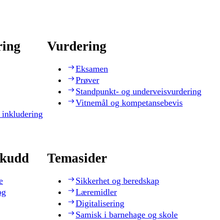
ring
Vurdering
Eksamen
Prøver
Standpunkt- og underveisvurdering
Vitnemål og kompetansebevis
 inkludering
skudd
Temasider
e
Sikkerhet og beredskap
og
Læremidler
Digitalisering
Samisk i barnehage og skole