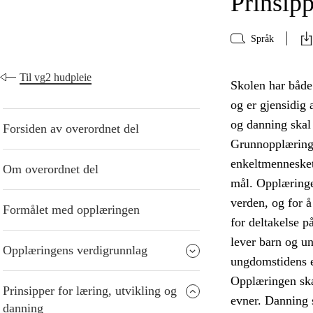
Prinsipp
Språk
Til vg2 hudpleie
Skolen har både
og er gjensidig 
og danning skal 
Forsiden av overordnet del
Grunnopplæringe
enkeltmennesket
Om overordnet del
mål. Opplæringen
verden, og for å
Formålet med opplæringen
for deltakelse p
lever barn og u
Opplæringens verdigrunnlag
ungdomstidens 
Opplæringen ska
Prinsipper for læring, utvikling og
evner. Danning s
danning