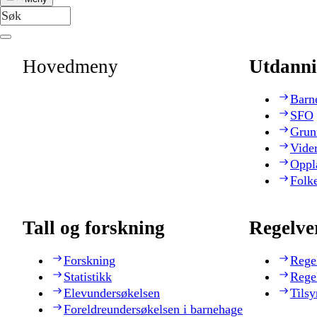
Hovedmeny
Utdanni
Barn
SFO
Grun
Vide
Oppl
Folk
Tall og forskning
Regelve
Forskning
Rege
Statistikk
Rege
Elevundersøkelsen
Tilsy
Foreldreundersøkelsen i barnehage