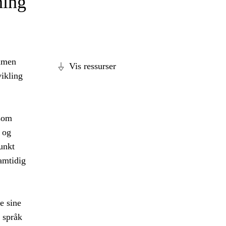
ning
ammen
Vis ressurser
vikling
 som
 og
unkt
amtidig
e sine
 språk