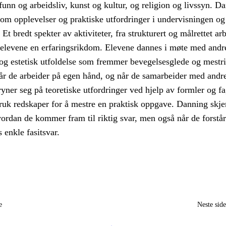
funn og arbeidsliv, kunst og kultur, og religion og livssyn. D
nom opplevelser og praktiske utfordringer i undervisningen og
t bredt spekter av aktiviteter, fra strukturert og målrettet arb
r elevene en erfaringsrikdom. Elevene dannes i møte med andr
og estetisk utfoldelse som fremmer bevegelsesglede og mestri
år de arbeider på egen hånd, og når de samarbeider med andr
yner seg på teoretiske utfordringer ved hjelp av formler og fa
bruk redskaper for å mestre en praktisk oppgave. Danning skje
ordan de kommer fram til riktig svar, men også når de forstår
s enkle fasitsvar.
e
Neste sid