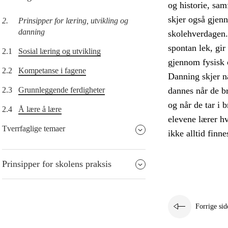
og historie, sam
skjer også gjen
2.
Prinsipper for læring, utvikling og
danning
skolehverdagen. E
spontan lek, gi
2.1
Sosial læring og utvikling
gjennom fysisk 
2.2
Kompetanse i fagene
Danning skjer n
2.3
Grunnleggende ferdigheter
dannes når de br
og når de tar i 
2.4
Å lære å lære
elevene lærer hv
Tverrfaglige temaer
ikke alltid finne
Prinsipper for skolens praksis
Forrige sid