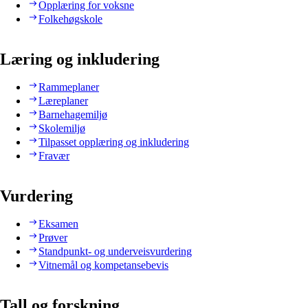
Opplæring for voksne
Folkehøgskole
Læring og inkludering
Rammeplaner
Læreplaner
Barnehagemiljø
Skolemiljø
Tilpasset opplæring og inkludering
Fravær
Vurdering
Eksamen
Prøver
Standpunkt- og underveisvurdering
Vitnemål og kompetansebevis
Tall og forskning