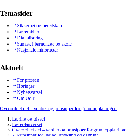
Temasider
Sikkerhet og beredskap
Læremidler
Digitalisering
Samisk i barnehage og skole
Nasjonale minoriteter
Aktuelt
For pressen
Høringer
Nyhetsvarsel
Om Udir
Overordnet del – verdier og prinsipper for grunnopplæringen
Læring og trivsel
Læreplanverket
Overordnet del – verdier og prinsipper for grunnopplæringen
2. Prinsipper for læring, utvikling og danning