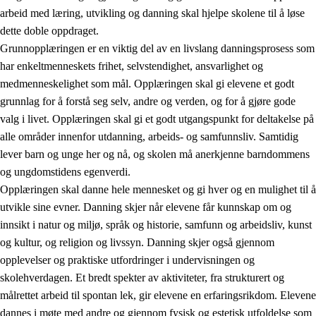
arbeid med læring, utvikling og danning skal hjelpe skolene til å løse
dette doble oppdraget.
Grunnopplæringen er en viktig del av en livslang danningsprosess som
har enkeltmenneskets frihet, selvstendighet, ansvarlighet og
medmenneskelighet som mål. Opplæringen skal gi elevene et godt
grunnlag for å forstå seg selv, andre og verden, og for å gjøre gode
2.
Prinsipper for læring, utvikling og danning
valg i livet. Opplæringen skal gi et godt utgangspunkt for deltakelse på
alle områder innenfor utdanning, arbeids- og samfunnsliv. Samtidig
2.1
Sosial læring og utvikling
lever barn og unge her og nå, og skolen må anerkjenne barndommens
2.2
Kompetanse i fagene
og ungdomstidens egenverdi.
Opplæringen skal danne hele mennesket og gi hver og en mulighet til å
2.3
Grunnleggende ferdigheter
utvikle sine evner. Danning skjer når elevene får kunnskap om og
2.4
Å lære å lære
innsikt i natur og miljø, språk og historie, samfunn og arbeidsliv, kunst
og kultur, og religion og livssyn. Danning skjer også gjennom
Tverrfaglige temaer
opplevelser og praktiske utfordringer i undervisningen og
skolehverdagen. Et bredt spekter av aktiviteter, fra strukturert og
målrettet arbeid til spontan lek, gir elevene en erfaringsrikdom. Elevene
dannes i møte med andre og gjennom fysisk og estetisk utfoldelse som