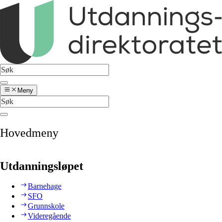
Meny
Hovedmeny
Utdanningsløpet
Barnehage
SFO
Grunnskole
Videregående