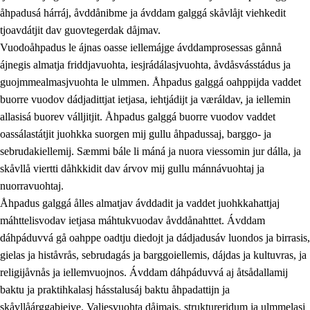
åhpadusá hárráj, åvddånibme ja ávddam galggá skåvlåjt viehkedit
tjoavdátjit dav guovtegerdak dåjmav.
Vuodoåhpadus le ájnas oasse iellemájge ávddamprosessas gånnå
ájnegis almatja friddjavuohta, iesjrádálasjvuohta, åvdåsvásstádus ja
guojmmealmasjvuohta le ulmmen. Åhpadus galggá oahppijda vaddet
buorre vuodov dádjadittjat ietjasa, iehtjádijt ja væráldav, ja iellemin
2.
Prinsihpa oahppama, åvddånahttema ja ávddama
allasisá buorev válljitjit. Åhpadus galggá buorre vuodov vaddet
hárráj
oassálastátjit juohkka suorgen mij gullu åhpadussaj, barggo- ja
sebrudakiellemij. Sæmmi bále li máná ja nuora viessomin jur dálla, ja
2.1
Sosiála oahppam ja åvddånibme
skåvllå viertti dåhkkidit dav árvov mij gullu mánnávuohtaj ja
2.2
Máhtudahka fágáj hárráj
nuorravuohtaj.
Åhpadus galggá ålles almatjav ávddadit ja vaddet juohkkahattjaj
2.3
Vuodulasj tjehpudagá
máhttelisvodav ietjasa máhtukvuodav åvddånahttet. Ávddam
2.4
Oahppat oahppat
dáhpáduvvá gå oahppe oadtju diedojt ja dádjadusáv luondos ja birrasis,
gielas ja histåvrås, sebrudagás ja barggoiellemis, dájdas ja kultuvras, ja
Doaresfágalasj tiemá
religijåvnås ja iellemvuojnos. Ávddam dáhpáduvvá aj åtsådallamij
baktu ja praktihkalasj hásstalusáj baktu åhpadattijn ja
skåvllåárggabiejve. Valjesvuohta dåjmajs, struktureridum ja ulmmelasj