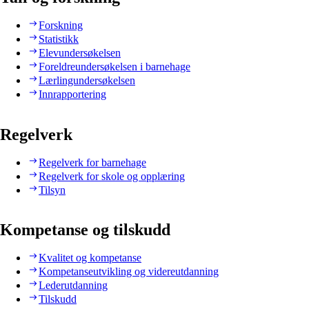
Forskning
Statistikk
Elevundersøkelsen
Foreldreundersøkelsen i barnehage
Lærlingundersøkelsen
Innrapportering
Regelverk
Regelverk for barnehage
Regelverk for skole og opplæring
Tilsyn
Kompetanse og tilskudd
Kvalitet og kompetanse
Kompetanseutvikling og videreutdanning
Lederutdanning
Tilskudd