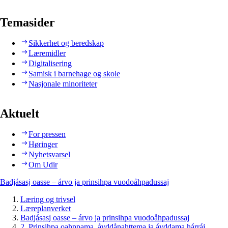
Temasider
Sikkerhet og beredskap
Læremidler
Digitalisering
Samisk i barnehage og skole
Nasjonale minoriteter
Aktuelt
For pressen
Høringer
Nyhetsvarsel
Om Udir
Badjásasj oasse – árvo ja prinsihpa vuodoåhpadussaj
Læring og trivsel
Læreplanverket
Badjásasj oasse – árvo ja prinsihpa vuodoåhpadussaj
2. Prinsihpa oahppama, åvddånahttema ja ávddama hárráj