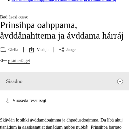
Badjásasj oasse
Prinsihpa oahppama,
åvddånahttema ja ávddama hárráj
Giella
Viedtja
Juoge
gjørtlerfaget
Sisadno
Vuoseda ressursajt
Skåvlån le sihki ávddamdoajmma ja åhpadusdoajmma. Da libá aktij
tjanádum ja gasskasattjat tjanádum nubbe nubbáj. Prinsihpa barggo