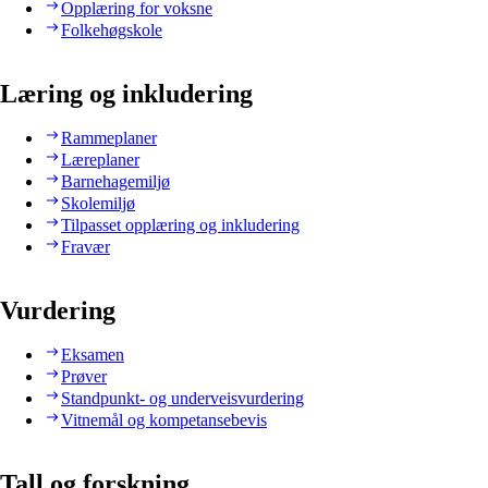
Opplæring for voksne
Folkehøgskole
Læring og inkludering
Rammeplaner
Læreplaner
Barnehagemiljø
Skolemiljø
Tilpasset opplæring og inkludering
Fravær
Vurdering
Eksamen
Prøver
Standpunkt- og underveisvurdering
Vitnemål og kompetansebevis
Tall og forskning