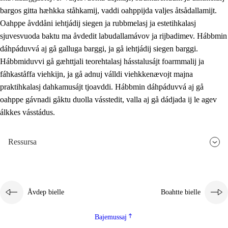
bargos gitta hæhkka ståhkamij, vaddi oahppijda valjes åtsådallamijt.
Oahppe åvddåni iehtjádij siegen ja rubbmelasj ja estetihkalasj
sjuvesvuoda baktu ma åvdedit labudallamávov ja rijbadimev. Hábbmin
dáhpáduvvá aj gå galluga barggi, ja gå iehtjádij siegen barggi.
Hábbmiduvvi gå gæhttjali teorehtalasj hásstalusájt foarmmalij ja
fáhkaståffa viehkijn, ja gå adnuj válldi viehkkenævojt majna
praktihkalasj dahkamusájt tjoavddi. Hábbmin dáhpáduvvá aj gå
oahppe gávnadi gåktu duolla vásstedit, valla aj gå dádjada ij le agev
álkkes vásstádus.
Ressursa
Åvdep bielle
Boahtte bielle
Bajemussaj