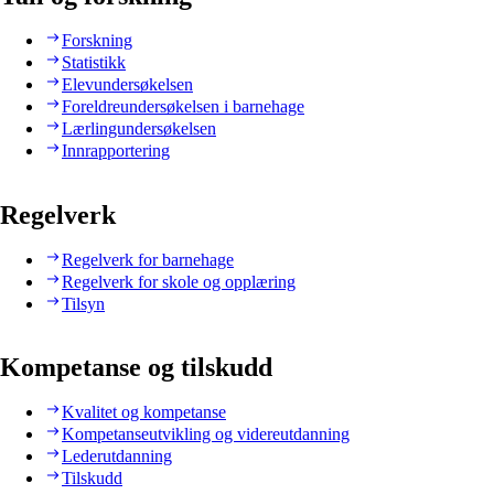
Forskning
Statistikk
Elevundersøkelsen
Foreldreundersøkelsen i barnehage
Lærlingundersøkelsen
Innrapportering
Regelverk
Regelverk for barnehage
Regelverk for skole og opplæring
Tilsyn
Kompetanse og tilskudd
Kvalitet og kompetanse
Kompetanseutvikling og videreutdanning
Lederutdanning
Tilskudd