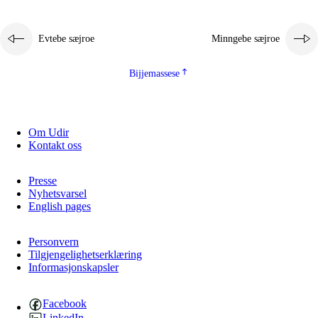
Evtebe sæjroe
Minngebe sæjroe
Bijjemassese
Om Udir
Kontakt oss
Presse
Nyhetsvarsel
English pages
Personvern
Tilgjengelighetserklæring
Informasjonskapsler
Facebook
LinkedIn