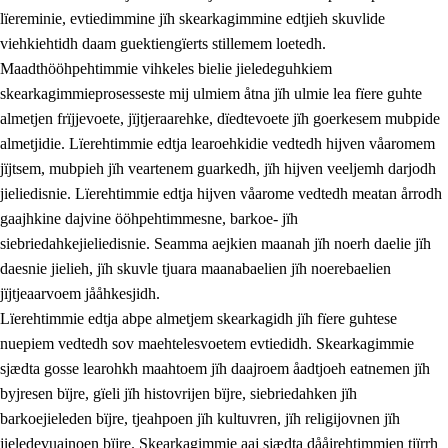
lïereminie, evtiedimmine jïh skearkagimmine edtjieh skuvlide
viehkiehtidh daam guektiengïerts stillemem loetedh.
Maadthööhpehtimmie vihkeles bielie jieledeguhkiem
skearkagimmieprosesseste mij ulmiem åtna jïh ulmie lea fïere guhte
almetjen frïjjevoete, jïjtjeraarehke, dïedtevoete jïh goerkesem mubpide
almetjidie. Lïerehtimmie edtja learoehkidie vedtedh hijven våaromem
2.
Lïeremen, evtiedimmien jïh skearkagimmien prinsihph
jïjtsem, mubpieh jïh veartenem guarkedh, jïh hijven veeljemh darjodh
jieliedisnie. Lïerehtimmie edtja hijven våarome vedtedh meatan årrodh
2.1
Sosijaale lïereme jïh evtiedimmie
gaajhkine dajvine ööhpehtimmesne, barkoe- jïh
2.2
Maahtoe faagine
siebriedahkejieliedisnie. Seamma aejkien maanah jïh noerh daelie jïh
daesnie jielieh, jïh skuvle tjuara maanabaelien jïh noerebaelien
2.3
Vihkeles tjiehpiesvoeth
jïjtjeaarvoem jååhkesjidh.
2.4
Lïeredh lïeredh
Lïerehtimmie edtja abpe almetjem skearkagidh jïh fïere guhtese
nuepiem vedtedh sov maehtelesvoetem evtiedidh. Skearkagimmie
Dåaresthfaageles teemah
sjædta gosse learohkh maahtoem jïh daajroem åadtjoeh eatnemen jïh
byjresen bïjre, gïeli jïh histovrijen bïjre, siebriedahken jïh
barkoejieleden bïjre, tjeahpoen jïh kultuvren, jïh religijovnen jïh
jieledevuajnoen bïjre. Skearkagimmie aaj sjædta dååjrehtimmien tjïrrh