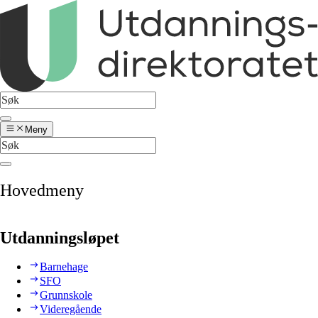
Meny
Hovedmeny
Utdanningsløpet
Barnehage
SFO
Grunnskole
Videregående