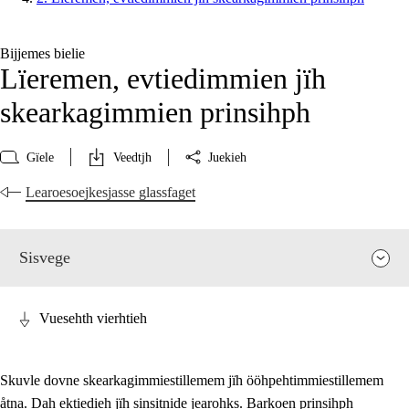
Bijjemes bielie
Lïeremen, evtiedimmien jïh
skearkagimmien prinsihph
Gïele
Veedtjh
Juekieh
Learoesoejkesjasse glassfaget
Sisvege
Vuesehth vierhtieh
Skuvle dovne skearkagimmiestillemem jïh ööhpehtimmiestillemem
åtna. Dah ektiedieh jïh sinsitnide jearohks. Barkoen prinsihph