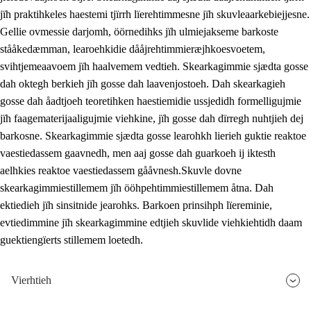
jïh praktihkeles haestemi tjïrrh lïerehtimmesne jïh skuvleaarkebiejjesne.
Gellie ovmessie darjomh, öörnedihks jïh ulmiejakseme barkoste
stååkedæmman, learoehkidie dååjrehtimmieræjhkoesvoetem,
svihtjemeaavoem jïh haalvemem vedtieh. Skearkagimmie sjædta gosse
dah oktegh berkieh jïh gosse dah laavenjostoeh. Dah skearkagieh
gosse dah åadtjoeh teoretihken haestiemidie ussjedidh formelligujmie
jïh faagematerijaaligujmie viehkine, jïh gosse dah dïrregh nuhtjieh dej
barkosne. Skearkagimmie sjædta gosse learohkh lierieh guktie reaktoe
vaestiedassem gaavnedh, men aaj gosse dah guarkoeh ij iktesth
aelhkies reaktoe vaestiedassem gååvnesh.Skuvle dovne
skearkagimmiestillemem jïh ööhpehtimmiestillemem åtna. Dah
ektiedieh jïh sinsitnide jearohks. Barkoen prinsihph lïereminie,
evtiedimmine jïh skearkagimmine edtjieh skuvlide viehkiehtidh daam
guektiengïerts stillemem loetedh.
Vierhtieh