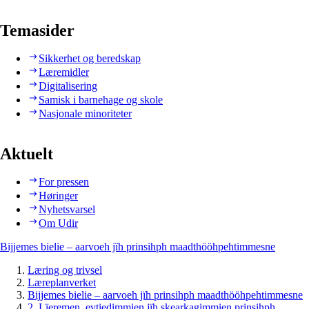
Temasider
Sikkerhet og beredskap
Læremidler
Digitalisering
Samisk i barnehage og skole
Nasjonale minoriteter
Aktuelt
For pressen
Høringer
Nyhetsvarsel
Om Udir
Bijjemes bielie – aarvoeh jïh prinsihph maadthööhpehtimmesne
Læring og trivsel
Læreplanverket
Bijjemes bielie – aarvoeh jïh prinsihph maadthööhpehtimmesne
2. Lïeremen, evtiedimmien jïh skearkagimmien prinsihph