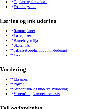
Opplæring for voksne
Folkehøgskole
Læring og inkludering
Rammeplaner
Læreplaner
Barnehagemiljø
Skolemiljø
Tilpasset opplæring og inkludering
Fravær
Vurdering
Eksamen
Prøver
Standpunkt- og underveisvurdering
Vitnemål og kompetansebevis
Tall og forskning