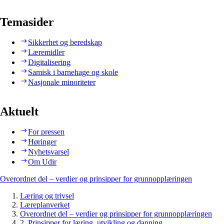
Temasider
Sikkerhet og beredskap
Læremidler
Digitalisering
Samisk i barnehage og skole
Nasjonale minoriteter
Aktuelt
For pressen
Høringer
Nyhetsvarsel
Om Udir
Overordnet del – verdier og prinsipper for grunnopplæringen
Læring og trivsel
Læreplanverket
Overordnet del – verdier og prinsipper for grunnopplæringen
2. Prinsipper for læring, utvikling og danning