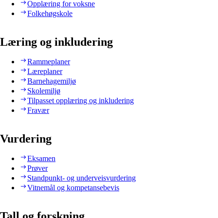
Opplæring for voksne
Folkehøgskole
Læring og inkludering
Rammeplaner
Læreplaner
Barnehagemiljø
Skolemiljø
Tilpasset opplæring og inkludering
Fravær
Vurdering
Eksamen
Prøver
Standpunkt- og underveisvurdering
Vitnemål og kompetansebevis
Tall og forskning