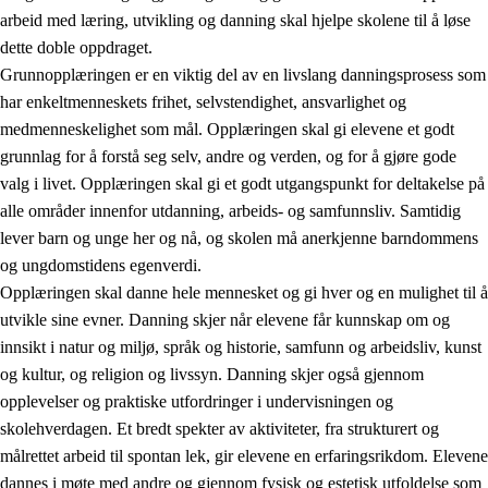
arbeid med læring, utvikling og danning skal hjelpe skolene til å løse
dette doble oppdraget.
Grunnopplæringen er en viktig del av en livslang danningsprosess som
har enkeltmenneskets frihet, selvstendighet, ansvarlighet og
medmenneskelighet som mål. Opplæringen skal gi elevene et godt
grunnlag for å forstå seg selv, andre og verden, og for å gjøre gode
2.
Prinsipper for læring, utvikling og danning
valg i livet. Opplæringen skal gi et godt utgangspunkt for deltakelse på
alle områder innenfor utdanning, arbeids- og samfunnsliv. Samtidig
2.1
Sosial læring og utvikling
lever barn og unge her og nå, og skolen må anerkjenne barndommens
2.2
Kompetanse i fagene
og ungdomstidens egenverdi.
Opplæringen skal danne hele mennesket og gi hver og en mulighet til å
2.3
Grunnleggende ferdigheter
utvikle sine evner. Danning skjer når elevene får kunnskap om og
2.4
Å lære å lære
innsikt i natur og miljø, språk og historie, samfunn og arbeidsliv, kunst
og kultur, og religion og livssyn. Danning skjer også gjennom
Tverrfaglige temaer
opplevelser og praktiske utfordringer i undervisningen og
skolehverdagen. Et bredt spekter av aktiviteter, fra strukturert og
målrettet arbeid til spontan lek, gir elevene en erfaringsrikdom. Elevene
dannes i møte med andre og gjennom fysisk og estetisk utfoldelse som