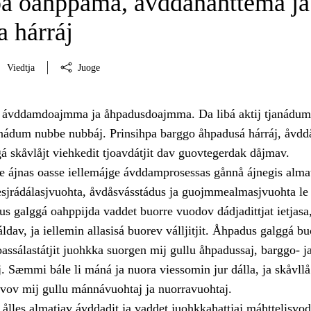
pa oahppama, åvddånahttema ja
 hárráj
Viedtja
Juoge
i ávddamdoajmma ja åhpadusdoajmma. Da libá aktij tjanádum
janádum nubbe nubbáj. Prinsihpa barggo åhpadusá hárráj, åvd
á skåvlåjt viehkedit tjoavdátjit dav guovtegerdak dåjmav.
 ájnas oasse iellemájge ávddamprosessas gånnå ájnegis alma
iesjrádálasjvuohta, åvdåsvásstádus ja guojmmealmasjvuohta le
 galggá oahppijda vaddet buorre vuodov dádjadittjat ietjasa
ráldav, ja iellemin allasisá buorev válljitjit. Åhpadus galggá bu
ssálastátjit juohkka suorgen mij gullu åhpadussaj, barggo- j
. Sæmmi bále li máná ja nuora viessomin jur dálla, ja skåvllå 
rvov mij gullu mánnávuohtaj ja nuorravuohtaj.
ålles almatjav ávddadit ja vaddet juohkkahattjaj máhttelisvo