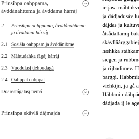
Prinsihpa oahppama,
ietjasa máhtukv
åvddånahttema ja ávddama hárráj
ja dádjadusáv lu
dájdas ja kultu
2.
Prinsihpa oahppama, åvddånahttema
ja ávddama hárráj
åtsådallamij bak
skåvllåárggabiej
2.1
Sosiála oahppam ja åvddånibme
hæhkka ståhkami
2.2
Máhtudahka fágáj hárráj
siegen ja rubbm
2.3
Vuodulasj tjehpudagá
ja rijbadimev. H
barggi. Hábbmidu
2.4
Oahppat oahppat
viehkijn, ja gå 
Doaresfágalasj tiemá
Hábbmin dáhpádu
dádjada ij le ag
Prinsihpa skåvlå dåjmajda