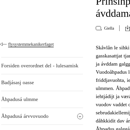
Prinsih
ávddama
Giella
flysystemmekanikerfaget
Skåvlån le sihk
gasskasattjat t
ja ávddam galgg
Forsiden overordnet del - lulesamisk
Vuodoåhpadus le
friddjavuohta, 
Badjásasj oasse
ulmmen. Åhpadus
iehtjádijt ja væ
Åhpadusá ulmme
vuodov vaddet oa
sebrudakiellemij
Åhpadusá árvvovuodo
dåhkkidit dav á
Åhpadus galggá 