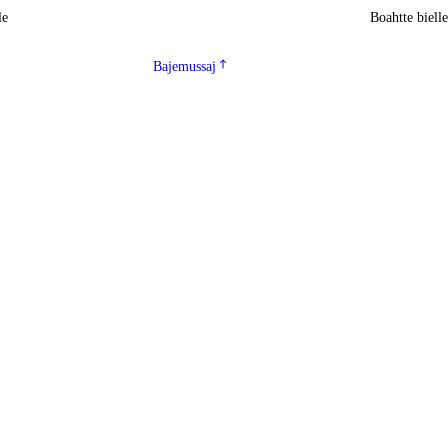
le
Boahtte biell
Bajemussaj