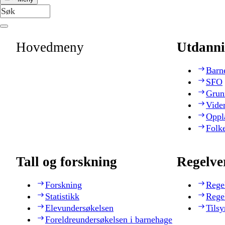
Hovedmeny
Utdanni
Barn
SFO
Grun
Vide
Oppl
Folk
Tall og forskning
Regelve
Forskning
Rege
Statistikk
Rege
Elevundersøkelsen
Tilsy
Foreldreundersøkelsen i barnehage