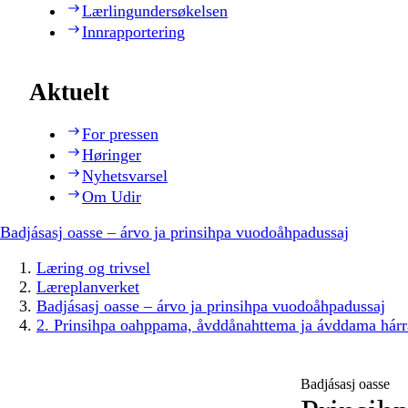
Lærlingundersøkelsen
Innrapportering
Aktuelt
For pressen
Høringer
Nyhetsvarsel
Om Udir
Badjásasj oasse – árvo ja prinsihpa vuodoåhpadussaj
Læring og trivsel
Læreplanverket
Badjásasj oasse – árvo ja prinsihpa vuodoåhpadussaj
2. Prinsihpa oahppama, åvddånahttema ja ávddama hárr
Badjásasj oasse