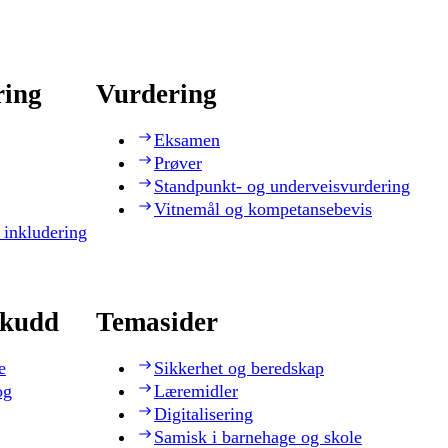
ring
Vurdering
Eksamen
Prøver
Standpunkt- og underveisvurdering
Vitnemål og kompetansebevis
 inkludering
skudd
Temasider
e
Sikkerhet og beredskap
og
Læremidler
Digitalisering
Samisk i barnehage og skole