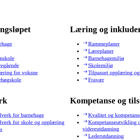
ngsløpet
Læring og inklude
ehage
Rammeplaner
Læreplaner
nskole
Barnehagemiljø
regående
Skolemiljø
æring for voksne
Tilpasset opplæring og
ehøgskole
Fravær
rk
Kompetanse og til
lverk for barnehage
Kvalitet og kompetans
lverk for skole og opplæring
Kompetanseutvikling 
videreutdanning
n
Lederutdanning