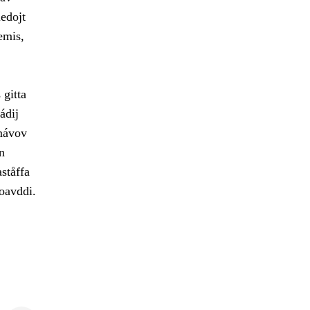
edojt
emis,
 gitta
ádij
amávov
n
ståffa
joavddi.