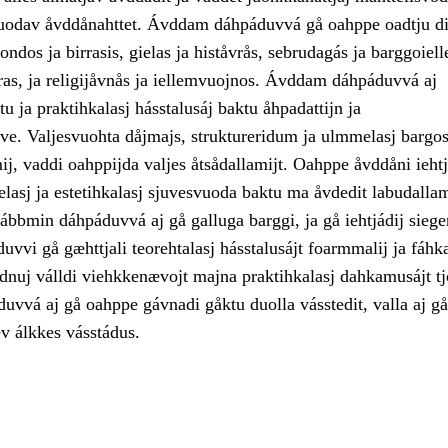
uodav åvddånahttet. Ávddam dáhpáduvvá gå oahppe oadtju di
ondos ja birrasis, gielas ja histåvrås, sebrudagás ja barggoiell
vras, ja religijåvnås ja iellemvuojnos. Ávddam dáhpáduvvá aj
tu ja praktihkalasj hásstalusáj baktu åhpadattijn ja
ve. Valjesvuohta dåjmajs, struktureridum ja ulmmelasj bargos
j, vaddi oahppijda valjes åtsådallamijt. Oahppe åvddåni iehtj
elasj ja estetihkalasj sjuvesvuoda baktu ma åvdedit labudall
ábbmin dáhpáduvvá aj gå galluga barggi, ja gå iehtjádij siege
vvi gå gæhttjali teorehtalasj hásstalusájt foarmmalij ja fáhka
adnuj válldi viehkkenævojt majna praktihkalasj dahkamusájt t
vvá aj gå oahppe gávnadi gåktu duolla vásstedit, valla aj gå
ev álkkes vásstádus.