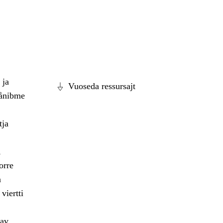
 ja
Vuoseda ressursajt
dånibme
tja
,
orre
a
viertti
dav