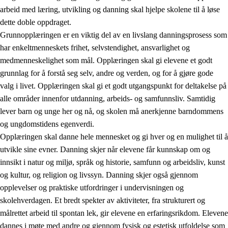
arbeid med læring, utvikling og danning skal hjelpe skolene til å løse
dette doble oppdraget.
Grunnopplæringen er en viktig del av en livslang danningsprosess som
har enkeltmenneskets frihet, selvstendighet, ansvarlighet og
medmenneskelighet som mål. Opplæringen skal gi elevene et godt
grunnlag for å forstå seg selv, andre og verden, og for å gjøre gode
2.
Prinsipper for læring, utvikling og danning
valg i livet. Opplæringen skal gi et godt utgangspunkt for deltakelse på
alle områder innenfor utdanning, arbeids- og samfunnsliv. Samtidig
2.1
Sosial læring og utvikling
lever barn og unge her og nå, og skolen må anerkjenne barndommens
2.2
Kompetanse i fagene
og ungdomstidens egenverdi.
Opplæringen skal danne hele mennesket og gi hver og en mulighet til å
2.3
Grunnleggende ferdigheter
utvikle sine evner. Danning skjer når elevene får kunnskap om og
2.4
Å lære å lære
innsikt i natur og miljø, språk og historie, samfunn og arbeidsliv, kunst
og kultur, og religion og livssyn. Danning skjer også gjennom
Tverrfaglige temaer
opplevelser og praktiske utfordringer i undervisningen og
skolehverdagen. Et bredt spekter av aktiviteter, fra strukturert og
målrettet arbeid til spontan lek, gir elevene en erfaringsrikdom. Elevene
dannes i møte med andre og gjennom fysisk og estetisk utfoldelse som