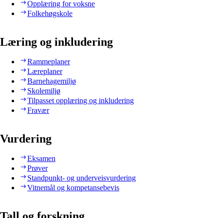
Opplæring for voksne
Folkehøgskole
Læring og inkludering
Rammeplaner
Læreplaner
Barnehagemiljø
Skolemiljø
Tilpasset opplæring og inkludering
Fravær
Vurdering
Eksamen
Prøver
Standpunkt- og underveisvurdering
Vitnemål og kompetansebevis
Tall og forskning