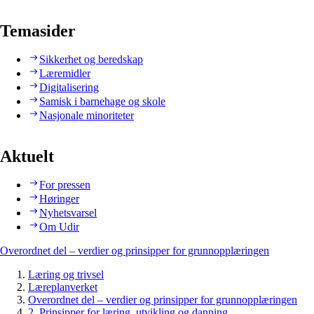
Temasider
Sikkerhet og beredskap
Læremidler
Digitalisering
Samisk i barnehage og skole
Nasjonale minoriteter
Aktuelt
For pressen
Høringer
Nyhetsvarsel
Om Udir
Overordnet del – verdier og prinsipper for grunnopplæringen
Læring og trivsel
Læreplanverket
Overordnet del – verdier og prinsipper for grunnopplæringen
2. Prinsipper for læring, utvikling og danning