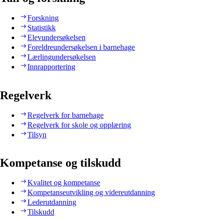
Forskning
Statistikk
Elevundersøkelsen
Foreldreundersøkelsen i barnehage
Lærlingundersøkelsen
Innrapportering
Regelverk
Regelverk for barnehage
Regelverk for skole og opplæring
Tilsyn
Kompetanse og tilskudd
Kvalitet og kompetanse
Kompetanseutvikling og videreutdanning
Lederutdanning
Tilskudd