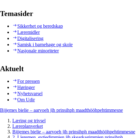
Temasider
Sikkerhet og beredskap
Læremidler
Digitalisering
Samisk i barnehage og skole
Nasjonale minoriteter
Aktuelt
For pressen
Høringer
Nyhetsvarsel
Om Udir
Bijjemes bielie – aarvoeh jïh prinsihph maadthööhpehtimmesne
Læring og trivsel
Læreplanverket
Bijjemes bielie – aarvoeh jïh prinsihph maadthööhpehtimmesne
2. Lïeremen, evtiedimmien jïh skearkagimmien prinsihph