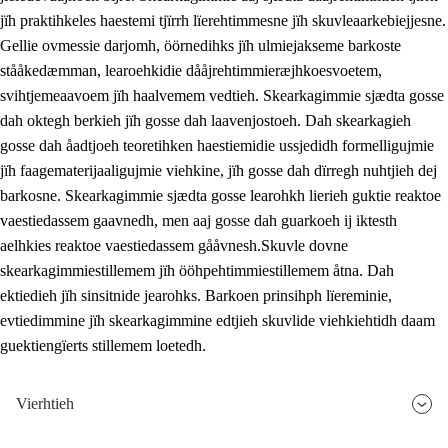
jïh praktihkeles haestemi tjïrrh lïerehtimmesne jïh skuvleaarkebiejjesne.
Gellie ovmessie darjomh, öörnedihks jïh ulmiejakseme barkoste
stååkedæmman, learoehkidie dååjrehtimmieræjhkoesvoetem,
svihtjemeaavoem jïh haalvemem vedtieh. Skearkagimmie sjædta gosse
dah oktegh berkieh jïh gosse dah laavenjostoeh. Dah skearkagieh
gosse dah åadtjoeh teoretihken haestiemidie ussjedidh formelligujmie
jïh faagematerijaaligujmie viehkine, jïh gosse dah dïrregh nuhtjieh dej
barkosne. Skearkagimmie sjædta gosse learohkh lierieh guktie reaktoe
vaestiedassem gaavnedh, men aaj gosse dah guarkoeh ij iktesth
aelhkies reaktoe vaestiedassem gååvnesh.Skuvle dovne
skearkagimmiestillemem jïh ööhpehtimmiestillemem åtna. Dah
ektiedieh jïh sinsitnide jearohks. Barkoen prinsihph lïereminie,
evtiedimmine jïh skearkagimmine edtjieh skuvlide viehkiehtidh daam
guektiengïerts stillemem loetedh.
Vierhtieh