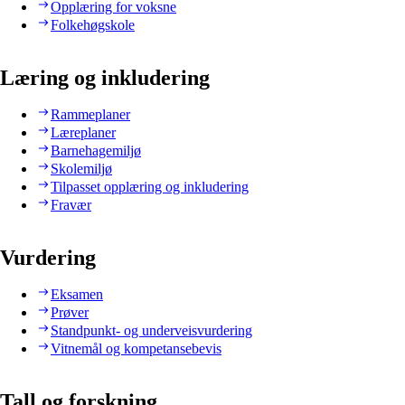
Opplæring for voksne
Folkehøgskole
Læring og inkludering
Rammeplaner
Læreplaner
Barnehagemiljø
Skolemiljø
Tilpasset opplæring og inkludering
Fravær
Vurdering
Eksamen
Prøver
Standpunkt- og underveisvurdering
Vitnemål og kompetansebevis
Tall og forskning