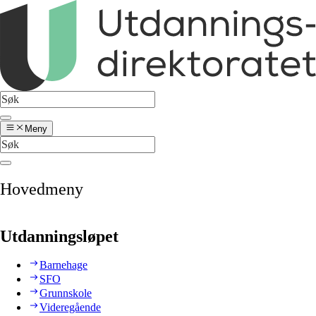
Meny
Hovedmeny
Utdanningsløpet
Barnehage
SFO
Grunnskole
Videregående