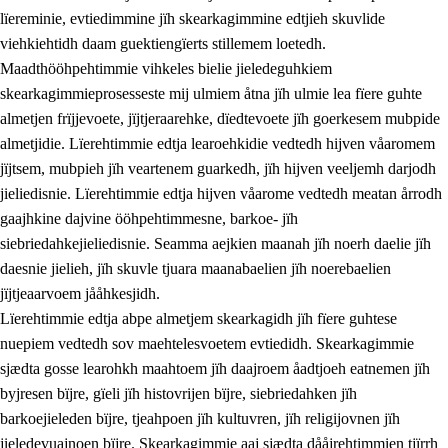
lïereminie, evtiedimmine jïh skearkagimmine edtjieh skuvlide
viehkiehtidh daam guektiengïerts stillemem loetedh.
Maadthööhpehtimmie vihkeles bielie jieledeguhkiem
skearkagimmieprosesseste mij ulmiem åtna jïh ulmie lea fïere guhte
almetjen frïjjevoete, jïjtjeraarehke, dïedtevoete jïh goerkesem mubpide
almetjidie. Lïerehtimmie edtja learoehkidie vedtedh hijven våaromem
2.
Lïeremen, evtiedimmien jïh skearkagimmien prinsihph
jïjtsem, mubpieh jïh veartenem guarkedh, jïh hijven veeljemh darjodh
jieliedisnie. Lïerehtimmie edtja hijven våarome vedtedh meatan årrodh
2.1
Sosijaale lïereme jïh evtiedimmie
gaajhkine dajvine ööhpehtimmesne, barkoe- jïh
2.2
Maahtoe faagine
siebriedahkejieliedisnie. Seamma aejkien maanah jïh noerh daelie jïh
daesnie jielieh, jïh skuvle tjuara maanabaelien jïh noerebaelien
2.3
Vihkeles tjiehpiesvoeth
jïjtjeaarvoem jååhkesjidh.
2.4
Lïeredh lïeredh
Lïerehtimmie edtja abpe almetjem skearkagidh jïh fïere guhtese
nuepiem vedtedh sov maehtelesvoetem evtiedidh. Skearkagimmie
Dåaresthfaageles teemah
sjædta gosse learohkh maahtoem jïh daajroem åadtjoeh eatnemen jïh
byjresen bïjre, gïeli jïh histovrijen bïjre, siebriedahken jïh
barkoejieleden bïjre, tjeahpoen jïh kultuvren, jïh religijovnen jïh
jieledevuajnoen bïjre. Skearkagimmie aaj sjædta dååjrehtimmien tjïrrh