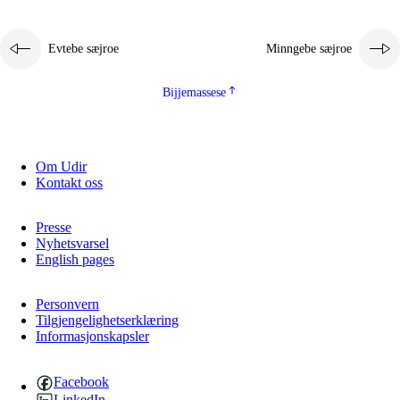
Evtebe sæjroe
Minngebe sæjroe
Bijjemassese
Om Udir
Kontakt oss
Presse
Nyhetsvarsel
English pages
Personvern
Tilgjengelighetserklæring
Informasjonskapsler
Facebook
LinkedIn