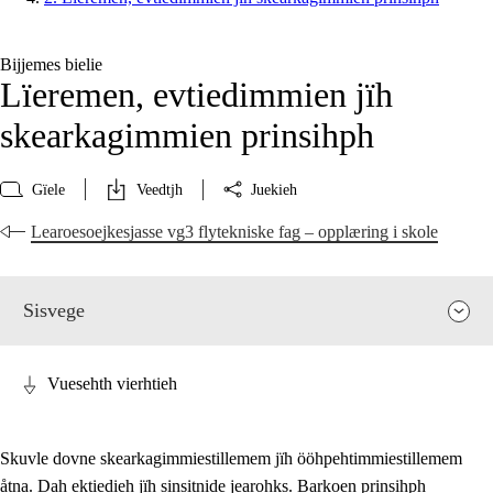
Bijjemes bielie
Lïeremen, evtiedimmien jïh
skearkagimmien prinsihph
Gïele
Veedtjh
Juekieh
Learoesoejkesjasse vg3 flytekniske fag – opplæring i skole
Sisvege
Vuesehth vierhtieh
Skuvle dovne skearkagimmiestillemem jïh ööhpehtimmiestillemem
åtna. Dah ektiedieh jïh sinsitnide jearohks. Barkoen prinsihph