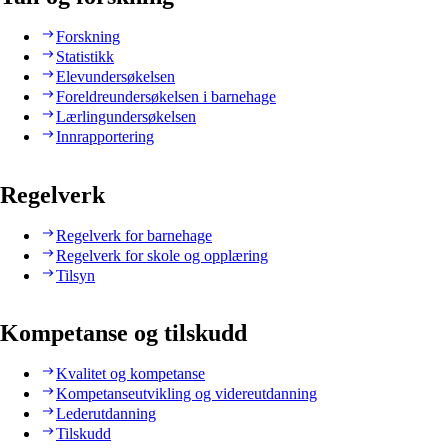
Forskning
Statistikk
Elevundersøkelsen
Foreldreundersøkelsen i barnehage
Lærlingundersøkelsen
Innrapportering
Regelverk
Regelverk for barnehage
Regelverk for skole og opplæring
Tilsyn
Kompetanse og tilskudd
Kvalitet og kompetanse
Kompetanseutvikling og videreutdanning
Lederutdanning
Tilskudd