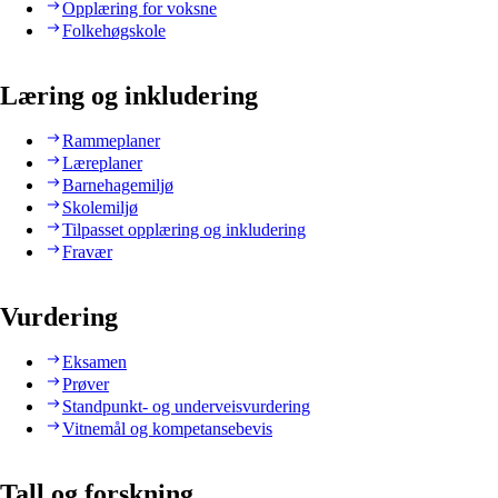
Opplæring for voksne
Folkehøgskole
Læring og inkludering
Rammeplaner
Læreplaner
Barnehagemiljø
Skolemiljø
Tilpasset opplæring og inkludering
Fravær
Vurdering
Eksamen
Prøver
Standpunkt- og underveisvurdering
Vitnemål og kompetansebevis
Tall og forskning