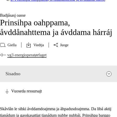
Badjásasj oasse
Prinsihpa oahppama,
åvddånahttema ja ávddama hárráj
Giella
Viedtja
Juoge
vg3 energioperatørfaget
Sisadno
Vuoseda ressursajt
Skåvlån le sihki ávddamdoajmma ja åhpadusdoajmma. Da libá aktij
tjanádum ja gasskasattjat tjanádum nubbe nubbáj. Prinsihpa barggo