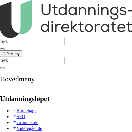
Meny
Hovedmeny
Utdanningsløpet
Barnehage
SFO
Grunnskole
Videregående