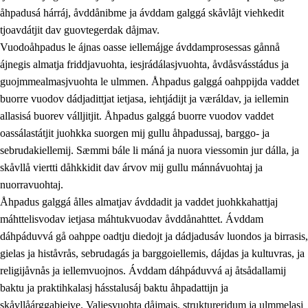
åhpadusá hárráj, åvddånibme ja ávddam galggá skåvlåjt viehkedit
tjoavdátjit dav guovtegerdak dåjmav.
Vuodoåhpadus le ájnas oasse iellemájge ávddamprosessas gånnå
ájnegis almatja friddjavuohta, iesjrádálasjvuohta, åvdåsvásstádus ja
guojmmealmasjvuohta le ulmmen. Åhpadus galggá oahppijda vaddet
buorre vuodov dádjadittjat ietjasa, iehtjádijt ja væráldav, ja iellemin
2.
Prinsihpa oahppama, åvddånahttema ja ávddama
allasisá buorev válljitjit. Åhpadus galggá buorre vuodov vaddet
hárráj
oassálastátjit juohkka suorgen mij gullu åhpadussaj, barggo- ja
sebrudakiellemij. Sæmmi bále li máná ja nuora viessomin jur dálla, ja
2.1
Sosiála oahppam ja åvddånibme
skåvllå viertti dåhkkidit dav árvov mij gullu mánnávuohtaj ja
2.2
Máhtudahka fágáj hárráj
nuorravuohtaj.
Åhpadus galggá ålles almatjav ávddadit ja vaddet juohkkahattjaj
2.3
Vuodulasj tjehpudagá
máhttelisvodav ietjasa máhtukvuodav åvddånahttet. Ávddam
2.4
Oahppat oahppat
dáhpáduvvá gå oahppe oadtju diedojt ja dádjadusáv luondos ja birrasis,
gielas ja histåvrås, sebrudagás ja barggoiellemis, dájdas ja kultuvras, ja
Doaresfágalasj tiemá
religijåvnås ja iellemvuojnos. Ávddam dáhpáduvvá aj åtsådallamij
baktu ja praktihkalasj hásstalusáj baktu åhpadattijn ja
skåvllåárggabiejve. Valjesvuohta dåjmajs, struktureridum ja ulmmelasj