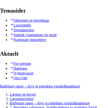
Temasider
Sikkerhet og beredskap
Læremidler
Digitalisering
Samisk i barnehage og skole
Nasjonale minoriteter
Aktuelt
For pressen
Høringer
Nyhetsvarsel
Om Udir
Badjásasj oasse – árvo ja prinsihpa vuodoåhpadussaj
Læring og trivsel
Læreplanverket
Badjásasj oasse – árvo ja prinsihpa vuodoåhpadussaj
2. Prinsihpa oahppama, åvddånahttema ja ávddama hárráj