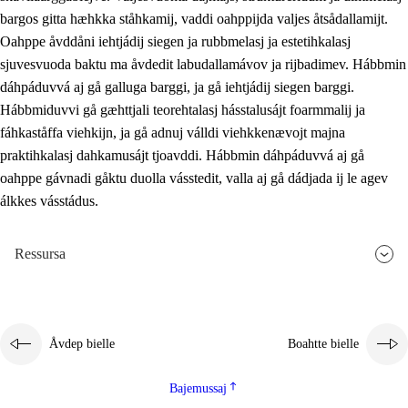
bargos gitta hæhkka ståhkamij, vaddi oahppijda valjes åtsådallamijt.
Oahppe åvddåni iehtjádij siegen ja rubbmelasj ja estetihkalasj
sjuvesvuoda baktu ma åvdedit labudallamávov ja rijbadimev. Hábbmin
dáhpáduvvá aj gå galluga barggi, ja gå iehtjádij siegen barggi.
Hábbmiduvvi gå gæhttjali teorehtalasj hásstalusájt foarmmalij ja
fáhkaståffa viehkijn, ja gå adnuj válldi viehkkenævojt majna
praktihkalasj dahkamusájt tjoavddi. Hábbmin dáhpáduvvá aj gå
oahppe gávnadi gåktu duolla vásstedit, valla aj gå dádjada ij le agev
álkkes vásstádus.
Ressursa
Åvdep bielle
Boahtte bielle
Bajemussaj